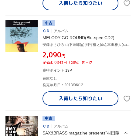
入荷したら
知りたい
中古
ＣＤ
アルバム
MELODY GO ROUND(Blu-spec CD2)
安藤まさひろ,山下達郎(g),則竹裕之(ds),本田雅人(sax),須藤満(b),村田陽一,荒木敏男,Cindy
¥2,090
円
定価より843円（28%）おトク
獲得ポイント 19P
在庫なし
発売年月日：2013/06/12
入荷したら
知りたい
中古
ＣＤ
アルバム
SAX&BRASS magazine presents“村田陽一ベ