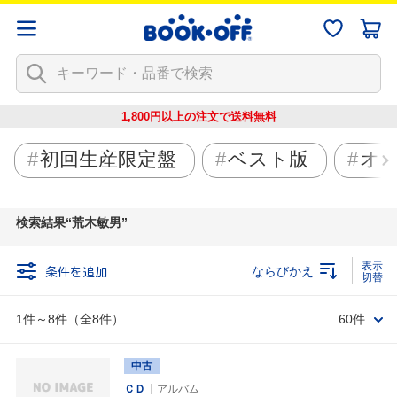
1,800円以上の注文で
送料無料
初回生産限定盤
ベスト版
オ
検索結果
荒木敏男
条件を追加
ならびかえ
1件～8件（全8件）
60件
中古
ＣＤ
アルバム