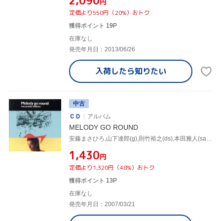
¥2,090
円
定価より550円（20%）おトク
獲得ポイント 19P
在庫なし
発売年月日：2013/06/26
入荷したら
知りたい
中古
ＣＤ
アルバム
MELODY GO ROUND
安藤まさひろ,山下達郎(g),則竹裕之(ds),本田雅人(sax),須藤満(b),荒木敏男(tp、flh),村田陽一(tb),山木秀夫(ds)
¥1,430
円
定価より1,320円（48%）おトク
獲得ポイント 13P
在庫なし
発売年月日：2007/03/21