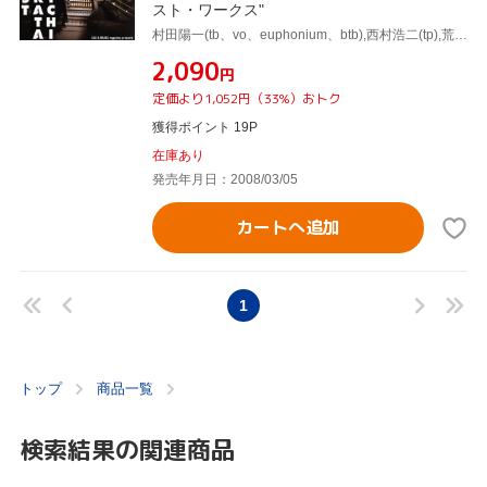
スト・ワークス"
村田陽一(tb、vo、euphonium、btb),西村浩二(tp),荒木敏男(tp),小池修(as),竹野昌邦(ts),山本拓夫(bs),佐藤潔(tub),村上“ポンタ"秀一(ds)
¥2,090
円
定価より1,052円（33%）おトク
獲得ポイント 19P
在庫あり
発売年月日：2008/03/05
カートへ追加
1
トップ
商品一覧
検索結果の関連商品