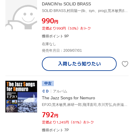
DANCIN'to SOLID BRASS
SOLID BRASS,村田陽一(tb、syn、prog),荒木敏男(tp),エリック宮城(tp),菅坡雅彦(tp),本田雅人(sax),竹野昌邦(sax),山本拓夫(as、bs、ts)
¥990
円
定価より990円（50%）おトク
獲得ポイント 9P
在庫なし
発売年月日：2009/07/01
入荷したら
知りたい
中古
ＣＤ
アルバム
The Jazz Songs for Nemuro
EPJO,荒木敏男,林研一郎,飛澤直司,市川芳弘,向井滋春,川口千里,飛澤宏元
¥792
円
定価より1,245円（61%）おトク
獲得ポイント 7P