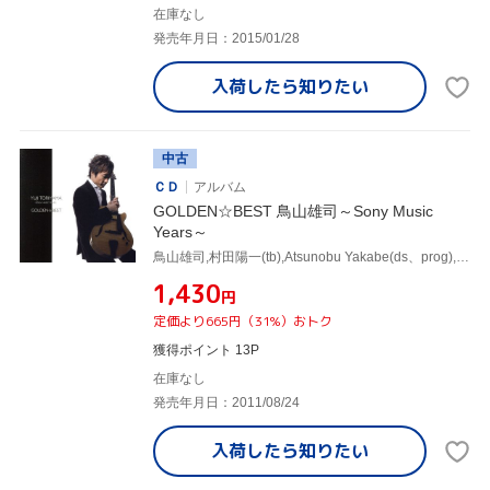
在庫なし
発売年月日：2015/01/28
入荷したら
知りたい
中古
ＣＤ
アルバム
GOLDEN☆BEST 鳥山雄司～Sony Music
Years～
鳥山雄司,村田陽一(tb),Atsunobu Yakabe(ds、prog),美久月千晴(b),和泉宏隆(p、key),レニー・カストロ(cga、perc),荒木敏男(tp),本田雅人(sax)
¥1,430
円
定価より665円（31%）おトク
獲得ポイント 13P
在庫なし
発売年月日：2011/08/24
入荷したら
知りたい