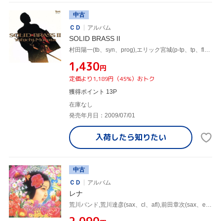
中古
ＣＤ
アルバム
SOLID BRASS II
村田陽一(tb、syn、prog),エリック宮城(p-tp、tp、flh),荒木敏男(tp、flh),菅坡雅彦(tp、flh),山本拓夫(reeds),竹野昌邦(reeds),本田雅人(reeds),佐藤潔(tub)
¥1,430
円
定価より1,189円（45%）おトク
獲得ポイント 13P
在庫なし
発売年月日：2009/07/01
入荷したら
知りたい
中古
ＣＤ
アルバム
レナ
荒川バンド,荒川達彦(sax、cl、afl),前田章次(sax、el-sax、fl),岡野等(tp、el-tp),荒木敏男(tp、flh),塩村修(tb),三畑貞二(el-g),長岡忠治(el-g)