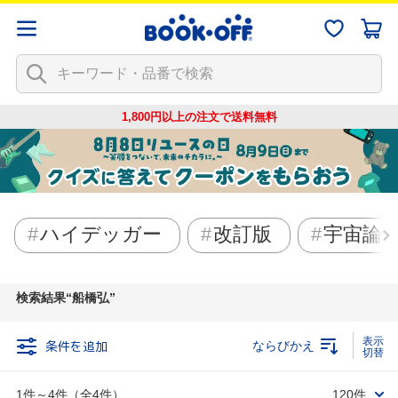
1,800円以上の注文で
送料無料
ハイデッガー
改訂版
宇宙論
検索結果
船橋弘
条件を追加
ならびかえ
1件～4件（全4件）
120件