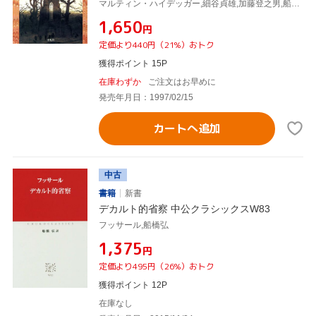
マルティン・ハイデッガー,細谷貞雄,加藤登之男,船橋弘
¥1,650
円
定価より440円（21%）おトク
獲得ポイント 15P
在庫わずか
ご注文はお早めに
発売年月日：1997/02/15
カートへ追加
中古
書籍
新書
デカルト的省察 中公クラシックスW83
フッサール,船橋弘
¥1,375
円
定価より495円（26%）おトク
獲得ポイント 12P
在庫なし