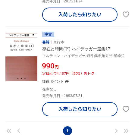
発売年月日：2015/11/24
入荷したら
知りたい
中古
書籍
単行本
存在と時間(下) ハイデッガー選集17
マルティン・ハイデッガー,細谷貞雄,亀井裕,船橋弘
¥990
円
定価より4,137円（80%）おトク
獲得ポイント 9P
在庫なし
発売年月日：1993/07/31
入荷したら
知りたい
1