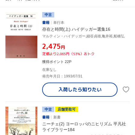
中古
書籍
単行本
存在と時間(上) ハイデッガー選集16
マルティン・ハイデッガー,細谷貞雄,亀井裕,船橋弘
¥2,475
円
定価より2,865円（53%）おトク
獲得ポイント 22P
在庫なし
発売年月日：1993/07/31
入荷したら
知りたい
中古
店舗受取可
書籍
新書
ニーチェ(2) ヨーロッパのニヒリズム 平凡社
ライブラリー184