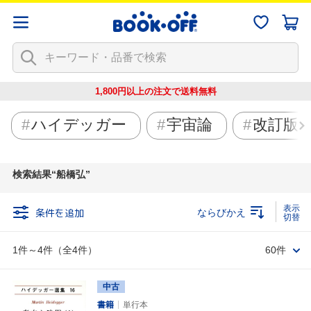
1,800円以上の注文で
送料無料
ハイデッガー
宇宙論
改訂版
検索結果
船橋弘
条件を追加
ならびかえ
1件～4件（全4件）
60件
中古
書籍
単行本