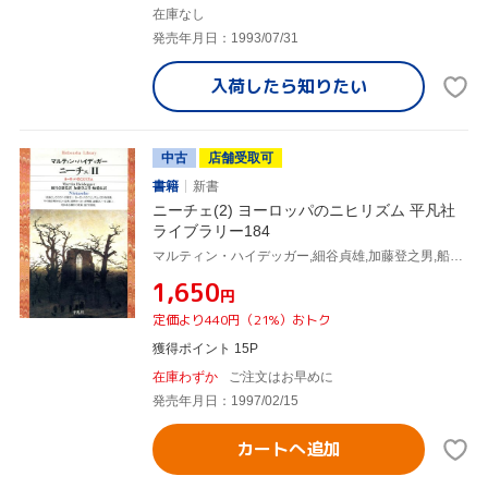
在庫なし
発売年月日：1993/07/31
入荷したら
知りたい
中古
店舗受取可
書籍
新書
ニーチェ(2) ヨーロッパのニヒリズム 平凡社
ライブラリー184
マルティン・ハイデッガー,細谷貞雄,加藤登之男,船橋弘
¥1,650
円
定価より440円（21%）おトク
獲得ポイント 15P
在庫わずか
ご注文はお早めに
発売年月日：1997/02/15
カートへ追加