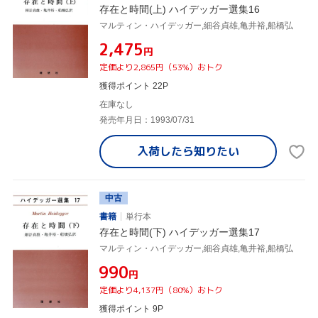
存在と時間(上) ハイデッガー選集16
マルティン・ハイデッガー,細谷貞雄,亀井裕,船橋弘
¥2,475
円
定価より2,865円（53%）おトク
獲得ポイント 22P
在庫なし
発売年月日：1993/07/31
入荷したら
知りたい
中古
書籍
単行本
存在と時間(下) ハイデッガー選集17
マルティン・ハイデッガー,細谷貞雄,亀井裕,船橋弘
¥990
円
定価より4,137円（80%）おトク
獲得ポイント 9P