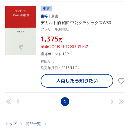
中古
書籍
新書
デカルト的省察 中公クラシックスW83
フッサール,船橋弘
¥1,375
円
定価より495円（26%）おトク
獲得ポイント 12P
在庫なし
発売年月日：2015/11/24
入荷したら
知りたい
1
トップ
商品一覧