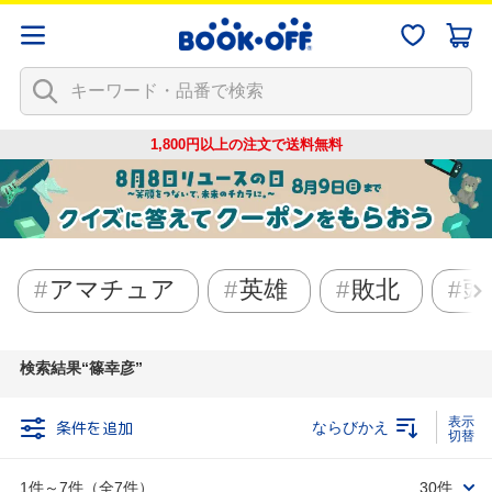
1,800円以上の注文で
送料無料
アマチュア
英雄
敗北
頭
検索結果
篠幸彦
条件を追加
ならびかえ
1件～7件（全7件）
30件