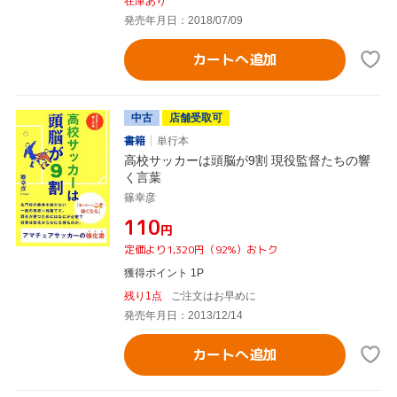
在庫あり
発売年月日：2018/07/09
カートへ追加
中古
店舗受取可
書籍
単行本
高校サッカーは頭脳が9割 現役監督たちの響
く言葉
篠幸彦
¥110
円
定価より1,320円（92%）おトク
獲得ポイント 1P
残り1点
ご注文はお早めに
発売年月日：2013/12/14
カートへ追加