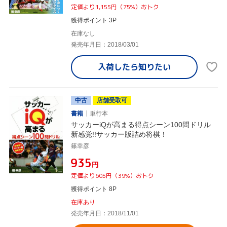
定価より1,155円（75%）おトク
獲得ポイント 3P
在庫なし
発売年月日：2018/03/01
入荷したら
知りたい
中古
店舗受取可
書籍
単行本
サッカーiQが高まる得点シーン100問ドリル
新感覚!!サッカー版詰め将棋！
篠幸彦
¥935
円
定価より605円（39%）おトク
獲得ポイント 8P
在庫あり
発売年月日：2018/11/01