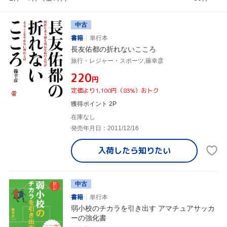
中古
書籍
単行本
長友佑都の折れないこころ
旅行・レジャー・スポーツ,篠幸彦
¥220
円
定価より1,100円（83%）おトク
獲得ポイント 2P
在庫なし
発売年月日：2011/12/16
入荷したら
知りたい
中古
書籍
単行本
弱小校のチカラを引き出す アマチュアサッカ
ーの強化書