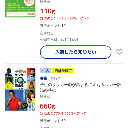
篠幸彦
¥110
円
定価より1,320円（92%）おトク
獲得ポイント 1P
在庫なし
発売年月日：2014/12/04
入荷したら
知りたい
中古
店舗受取可
書籍
単行本
子供のサッカーiQが高まる これはサッカー版
詰め将棋！
篠幸彦
¥660
円
定価より770円（53%）おトク
獲得ポイント 6P