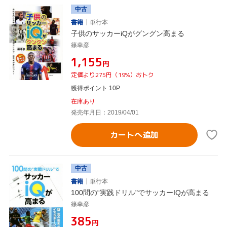
中古
書籍
単行本
子供のサッカーiQがグングン高まる
篠幸彦
¥1,155
円
定価より275円（19%）おトク
獲得ポイント 10P
在庫あり
発売年月日：2019/04/01
カートへ追加
中古
書籍
単行本
100問の“実践ドリル"でサッカーIQが高まる
篠幸彦
¥385
円