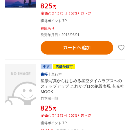
¥825
円
定価より1,375円（62%）おトク
獲得ポイント 7P
在庫あり
発売年月日：2018/06/01
カートへ追加
中古
店舗受取可
書籍
単行本
星景写真からはじめる星空タイムラプスへの
ステップアップ これがプロの絶景表現 玄光社
MOOK
竹本宗一郎
¥825
円
定価より1,375円（62%）おトク
獲得ポイント 7P