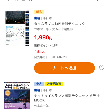
新品
書籍
単行本
タイムラプス動画撮影テクニック
竹本宗一郎,天文ガイド編集部
¥1,980
円
獲得ポイント 18P
在庫あり
発売年月日：2014/07/23
カートへ追加
中古
店舗受取可
書籍
単行本
ナイトタイムラプス撮影テクニック 玄光社
MOOK
竹本宗一郎