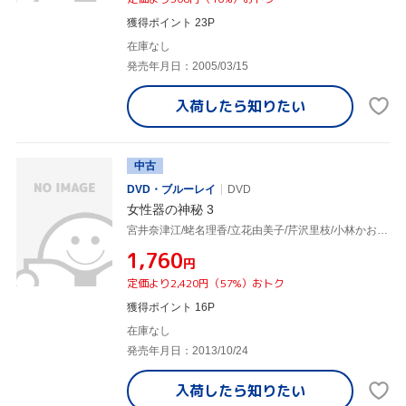
獲得ポイント 23P
在庫なし
発売年月日：2005/03/15
入荷したら
知りたい
中古
DVD・ブルーレイ
DVD
女性器の神秘 3
宮井奈津江/蛯名理香/立花由美子/芹沢里枝/小林かおる 他
¥1,760
円
定価より2,420円（57%）おトク
獲得ポイント 16P
在庫なし
発売年月日：2013/10/24
入荷したら
知りたい