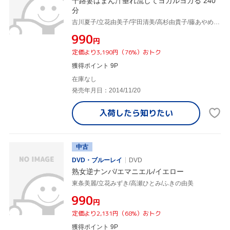
十路妻はまん汁垂れ流してヨガルヨガる 240
分
吉川夏子/立花由美子/宇田清美/高杉由貴子/藤あやめ/他
¥990
円
定価より3,190円（76%）おトク
獲得ポイント 9P
在庫なし
発売年月日：2014/11/20
入荷したら
知りたい
中古
DVD・ブルーレイ
DVD
熟女逆ナンパ/エマニエル/イエロー
東条美麗/立花みずき/高瀬ひとみ/ふきの由美
¥990
円
定価より2,131円（68%）おトク
獲得ポイント 9P