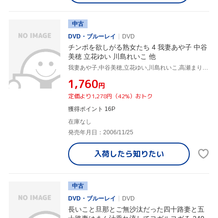
中古
DVD・ブルーレイ
DVD
チンポを欲しがる熟女たち 4 我妻あや子 中谷
美穂 立花ゆい 川島れいこ 他
我妻あや子,中谷美穂,立花ゆい,川島れいこ,高瀬まりこ,松本佳代子,早乙女由美,根本千恵子
¥1,760
円
定価より1,278円（42%）おトク
獲得ポイント 16P
在庫なし
発売年月日：2006/11/25
入荷したら
知りたい
中古
DVD・ブルーレイ
DVD
長いこと旦那とご無沙汰だった四十路妻と五