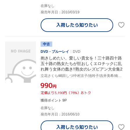
在庫なし
発売年月日：2010/03/19
入荷したら
知りたい
中古
DVD・ブルーレイ
DVD
抱きしめたい、愛しい貴女を！三十路四十路
五十路の熟女たちが狂おしくエロチックに乱
れ舞う女体の蠢き!!熟女のレズビアン大全集2
立花さくら/嶋田しづ/中村京子/池玲子/吉井美希/南ももこ/内藤由美/三嶋宏子
¥990
円
定価より3,190円（76%）おトク
獲得ポイント 9P
在庫なし
発売年月日：2016/06/10
入荷したら
知りたい