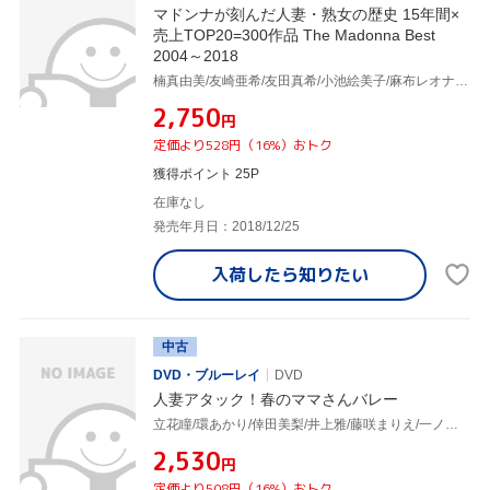
マドンナが刻んだ人妻・熟女の歴史 15年間×
売上TOP20=300作品 The Madonna Best
2004～2018
楠真由美/友崎亜希/友田真希/小池絵美子/麻布レオナ/高倉梨奈/松岡紗幸/杉本彩子/赤坂ルナ/紫彩乃/須崎由奈/小沢あゆみ/神咲レイラ/秋本絵梨/君島美香子/城エレン/花井ももか/坂下れい/星野彩香/君島怜子/山吹瞳/秋本のり子/吉野碧/吉野藍/西条麗/愛染恭子/森本みう/水野さくら/吉川ゆう/加山なつこ/立花瞳/一ノ瀬由美/菊池エリ/酒井ちなみ/七海りあ/藤原キリカ/里中亜矢子/小林みゆき/他
¥2,750
円
定価より528円（16%）おトク
獲得ポイント 25P
在庫なし
発売年月日：2018/12/25
入荷したら
知りたい
中古
DVD・ブルーレイ
DVD
人妻アタック！春のママさんバレー
立花瞳/環あかり/倖田美梨/井上雅/藤咲まりえ/一ノ瀬由美
¥2,530
円
定価より508円（16%）おトク