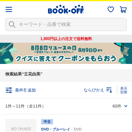
1,800円以上の注文で
送料無料
検索結果
立花由美
条件を追加
ならびかえ
1件～11件（全11件）
60件
中古
DVD・ブルーレイ
DVD