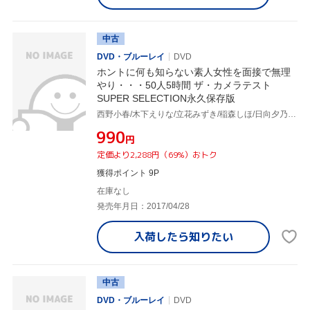
中古
DVD・ブルーレイ
DVD
ホントに何も知らない素人女性を面接で無理
やり・・・50人5時間 ザ・カメラテスト
SUPER SELECTION永久保存版
西野小春/木下えりな/立花みずき/稲森しほ/日向夕乃/小滝紗由美/優木ひかる/高嶺宇海/他
¥990
円
定価より2,288円（69%）おトク
獲得ポイント 9P
在庫なし
発売年月日：2017/04/28
入荷したら
知りたい
中古
DVD・ブルーレイ
DVD