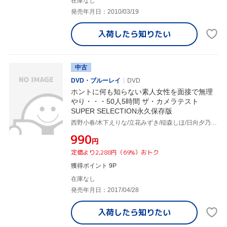
在庫なし
発売年月日：2010/03/19
入荷したら
知りたい
中古
DVD・ブルーレイ
DVD
ホントに何も知らない素人女性を面接で無理
やり・・・50人5時間 ザ・カメラテスト
SUPER SELECTION永久保存版
西野小春/木下えりな/立花みずき/稲森しほ/日向夕乃/小滝紗由美/優木ひかる/高嶺宇海/他
¥990
円
定価より2,288円（69%）おトク
獲得ポイント 9P
在庫なし
発売年月日：2017/04/28
入荷したら
知りたい