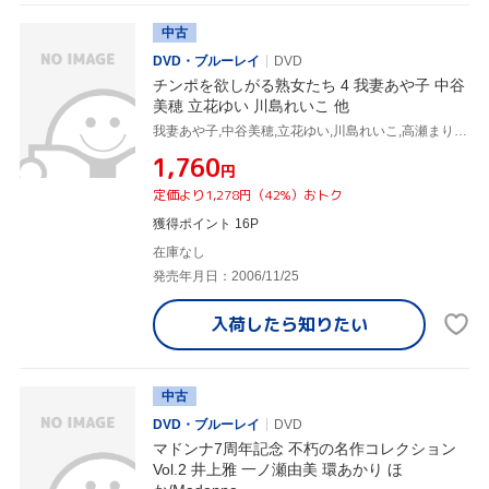
中古
DVD・ブルーレイ
DVD
チンポを欲しがる熟女たち 4 我妻あや子 中谷
美穂 立花ゆい 川島れいこ 他
我妻あや子,中谷美穂,立花ゆい,川島れいこ,高瀬まりこ,松本佳代子,早乙女由美,根本千恵子
¥1,760
円
定価より1,278円（42%）おトク
獲得ポイント 16P
在庫なし
発売年月日：2006/11/25
入荷したら
知りたい
中古
DVD・ブルーレイ
DVD
マドンナ7周年記念 不朽の名作コレクション
Vol.2 井上雅 一ノ瀬由美 環あかり ほ