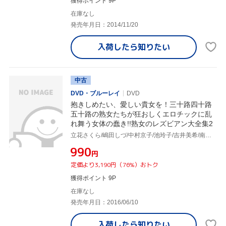
獲得ポイント 9P
在庫なし
発売年月日：2014/11/20
入荷したら
知りたい
中古
DVD・ブルーレイ
DVD
抱きしめたい、愛しい貴女を！三十路四十路
五十路の熟女たちが狂おしくエロチックに乱
れ舞う女体の蠢き!!熟女のレズビアン大全集2
立花さくら/嶋田しづ/中村京子/池玲子/吉井美希/南ももこ/内藤由美/三嶋宏子
¥990
円
定価より3,190円（76%）おトク
獲得ポイント 9P
在庫なし
発売年月日：2016/06/10
入荷したら
知りたい