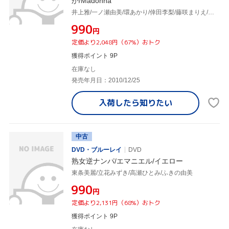
か/Madonna
井上雅/一ノ瀬由美/環あかり/倖田李梨/藤咲まりえ/立花瞳/橘未稀/真田ゆかり/紫彩乃/佐伯晴香/あずま樹/白咲蓮/上原留華/麻実ゆうか
¥990
円
定価より2,048円（67%）おトク
獲得ポイント 9P
在庫なし
発売年月日：2010/12/25
入荷したら
知りたい
中古
DVD・ブルーレイ
DVD
熟女逆ナンパ/エマニエル/イエロー
東条美麗/立花みずき/高瀬ひとみ/ふきの由美
¥990
円
定価より2,131円（68%）おトク
獲得ポイント 9P