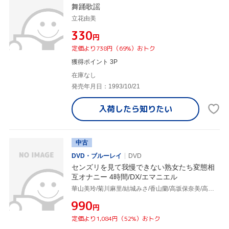
舞踊歌謡
立花由美
¥330
円
定価より738円（69%）おトク
獲得ポイント 3P
在庫なし
発売年月日：1993/10/21
入荷したら
知りたい
中古
DVD・ブルーレイ
DVD
センズリを見て我慢できない熟女たち変態相
互オナニー 4時間/DX/エマニエル
華山美玲/菊川麻里/結城みさ/香山蘭/高坂保奈美/高島恭子/三咲恭子/秋川真里/小宮由梨絵/城エレン/真下礼子/星杏奈/蒼乃幸恵/美原咲子/宝来みずほ/北原夏美/北条美里/本庄瞳/麻布じゅん/柳田やよい/立花みずき/小滝沙由美/石橋ゆう子/森貴代美/仲田絵理/麻生ともよ
¥990
円
定価より1,084円（52%）おトク