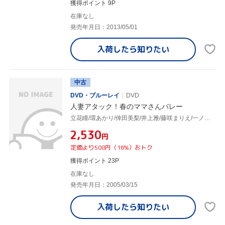
獲得ポイント 9P
在庫なし
発売年月日：2013/05/01
入荷したら
知りたい
中古
DVD・ブルーレイ
DVD
人妻アタック！春のママさんバレー
立花瞳/環あかり/倖田美梨/井上雅/藤咲まりえ/一ノ瀬由美
¥2,530
円
定価より508円（16%）おトク
獲得ポイント 23P
在庫なし
発売年月日：2005/03/15
入荷したら
知りたい