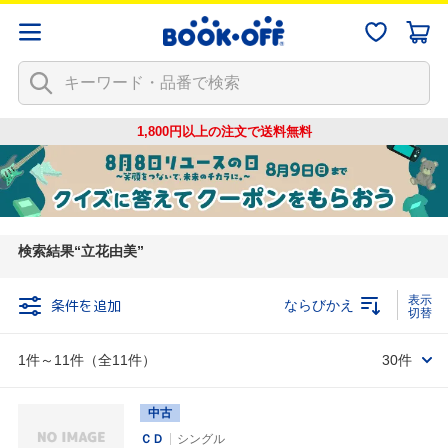
1,800円以上の注文で
送料無料
検索結果
立花由美
条件を追加
ならびかえ
1件～11件（全11件）
30件
中古
ＣＤ
シングル