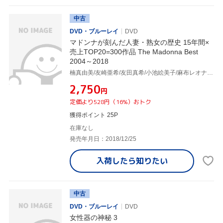
中古
DVD・ブルーレイ
DVD
マドンナが刻んだ人妻・熟女の歴史 15年間×
売上TOP20=300作品 The Madonna Best
2004～2018
楠真由美/友崎亜希/友田真希/小池絵美子/麻布レオナ/高倉梨奈/松岡紗幸/杉本彩子/赤坂ルナ/紫彩乃/須崎由奈/小沢あゆみ/神咲レイラ/秋本絵梨/君島美香子/城エレン/花井ももか/坂下れい/星野彩香/君島怜子/山吹瞳/秋本のり子/吉野碧/吉野藍/西条麗/愛染恭子/森本みう/水野さくら/吉川ゆう/加山なつこ/立花瞳/一ノ瀬由美/菊池エリ/酒井ちなみ/七海りあ/藤原キリカ/里中亜矢子/小林みゆき/他
¥2,750
円
定価より528円（16%）おトク
獲得ポイント 25P
在庫なし
発売年月日：2018/12/25
入荷したら
知りたい
中古
DVD・ブルーレイ
DVD
女性器の神秘 3