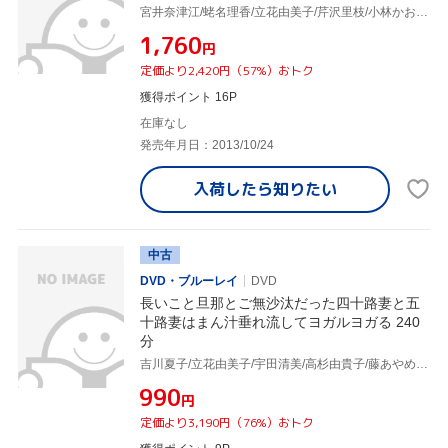
宮井奈津江/蛯名理香/立花由美子/芹沢里枝/小林かおる 他
¥1,760
円
定価より2,420円（57%）おトク
獲得ポイント 16P
在庫なし
発売年月日：2013/10/24
入荷したら
知りたい
中古
DVD・ブルーレイ
DVD
長いこと旦那とご無沙汰だった四十路妻と五
十路妻はまん汁垂れ流してヨガルヨガる 240
分
吉川夏子/立花由美子/宇田清美/高杉由貴子/藤あやめ/他
¥990
円
定価より3,190円（76%）おトク