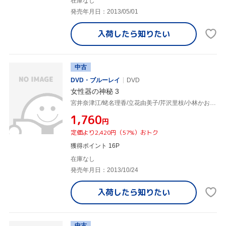
在庫なし
発売年月日：2013/05/01
入荷したら
知りたい
中古
DVD・ブルーレイ
DVD
女性器の神秘 3
宮井奈津江/蛯名理香/立花由美子/芹沢里枝/小林かおる 他
¥1,760
円
定価より2,420円（57%）おトク
獲得ポイント 16P
在庫なし
発売年月日：2013/10/24
入荷したら
知りたい
中古