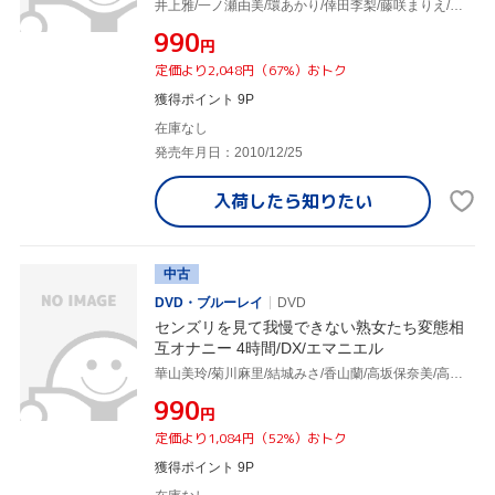
井上雅/一ノ瀬由美/環あかり/倖田李梨/藤咲まりえ/立花瞳/橘未稀/真田ゆかり/紫彩乃/佐伯晴香/あずま樹/白咲蓮/上原留華/麻実ゆうか
¥990
円
定価より2,048円（67%）おトク
獲得ポイント 9P
在庫なし
発売年月日：2010/12/25
入荷したら
知りたい
中古
DVD・ブルーレイ
DVD
センズリを見て我慢できない熟女たち変態相
互オナニー 4時間/DX/エマニエル
華山美玲/菊川麻里/結城みさ/香山蘭/高坂保奈美/高島恭子/三咲恭子/秋川真里/小宮由梨絵/城エレン/真下礼子/星杏奈/蒼乃幸恵/美原咲子/宝来みずほ/北原夏美/北条美里/本庄瞳/麻布じゅん/柳田やよい/立花みずき/小滝沙由美/石橋ゆう子/森貴代美/仲田絵理/麻生ともよ
¥990
円
定価より1,084円（52%）おトク
獲得ポイント 9P