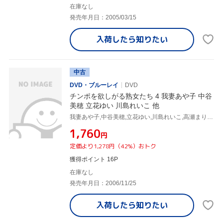
在庫なし
発売年月日：2005/03/15
入荷したら
知りたい
中古
DVD・ブルーレイ
DVD
チンポを欲しがる熟女たち 4 我妻あや子 中谷
美穂 立花ゆい 川島れいこ 他
我妻あや子,中谷美穂,立花ゆい,川島れいこ,高瀬まりこ,松本佳代子,早乙女由美,根本千恵子
¥1,760
円
定価より1,278円（42%）おトク
獲得ポイント 16P
在庫なし
発売年月日：2006/11/25
入荷したら
知りたい