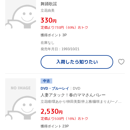
舞踊歌謡
立花由美
¥330
円
定価より738円（69%）おトク
獲得ポイント 3P
在庫なし
発売年月日：1993/10/21
入荷したら
知りたい
中古
DVD・ブルーレイ
DVD
人妻アタック！春のママさんバレー
立花瞳/環あかり/倖田美梨/井上雅/藤咲まりえ/一ノ瀬由美
¥2,530
円
定価より508円（16%）おトク
獲得ポイント 23P