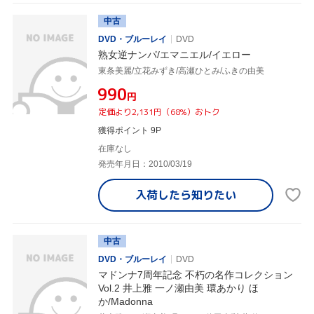
中古
DVD・ブルーレイ
DVD
熟女逆ナンパ/エマニエル/イエロー
東条美麗/立花みずき/高瀬ひとみ/ふきの由美
¥990
円
定価より2,131円（68%）おトク
獲得ポイント 9P
在庫なし
発売年月日：2010/03/19
入荷したら
知りたい
中古
DVD・ブルーレイ
DVD
マドンナ7周年記念 不朽の名作コレクション
Vol.2 井上雅 一ノ瀬由美 環あかり ほ
か/Madonna