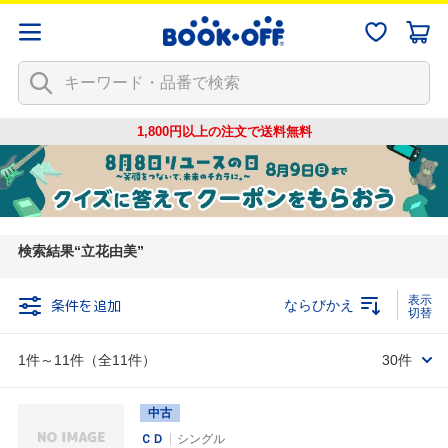
1,800円以上の注文で
送料無料
検索結果
立花由美
条件を追加
ならびかえ
1件～11件（全11件）
30件
中古
ＣＤ
シングル