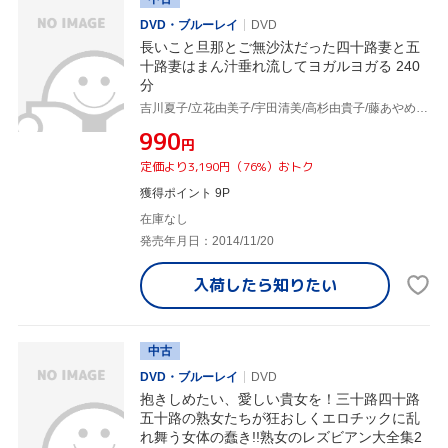
DVD・ブルーレイ
DVD
長いこと旦那とご無沙汰だった四十路妻と五
十路妻はまん汁垂れ流してヨガルヨガる 240
分
吉川夏子/立花由美子/宇田清美/高杉由貴子/藤あやめ/他
¥990
円
定価より3,190円（76%）おトク
獲得ポイント 9P
在庫なし
発売年月日：2014/11/20
入荷したら
知りたい
中古
DVD・ブルーレイ
DVD
抱きしめたい、愛しい貴女を！三十路四十路
五十路の熟女たちが狂おしくエロチックに乱
れ舞う女体の蠢き!!熟女のレズビアン大全集2