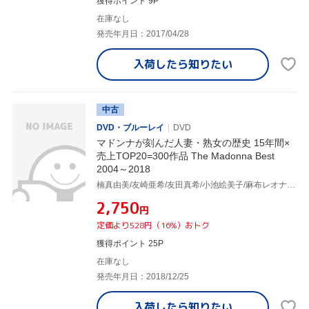
獲得ポイント 9P
在庫なし
発売年月日：2017/04/28
入荷したら
知りたい
中古
DVD・ブルーレイ
DVD
マドンナが刻んだ人妻・熟女の歴史 15年間×
売上TOP20=300作品 The Madonna Best
2004～2018
楠真由美/友崎亜希/友田真希/小池絵美子/麻布レオナ/高倉梨奈/松岡紗幸/杉本彩子/赤坂ルナ/紫彩乃/須崎由奈/小沢あゆみ/神咲レイラ/秋本絵梨/君島美香子/城エレン/花井ももか/坂下れい/星野彩香/君島怜子/山吹瞳/秋本のり子/吉野碧/吉野藍/西条麗/愛染恭子/森本みう/水野さくら/吉川ゆう/加山なつこ/立花瞳/一ノ瀬由美/菊池エリ/酒井ちなみ/七海りあ/藤原キリカ/里中亜矢子/小林みゆき/他
¥2,750
円
定価より528円（16%）おトク
獲得ポイント 25P
在庫なし
発売年月日：2018/12/25
入荷したら
知りたい