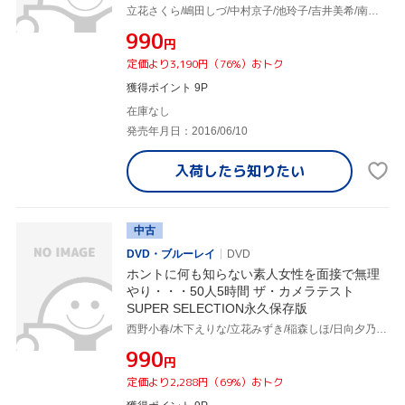
立花さくら/嶋田しづ/中村京子/池玲子/吉井美希/南ももこ/内藤由美/三嶋宏子
¥990
円
定価より3,190円（76%）おトク
獲得ポイント 9P
在庫なし
発売年月日：2016/06/10
入荷したら
知りたい
中古
DVD・ブルーレイ
DVD
ホントに何も知らない素人女性を面接で無理
やり・・・50人5時間 ザ・カメラテスト
SUPER SELECTION永久保存版
西野小春/木下えりな/立花みずき/稲森しほ/日向夕乃/小滝紗由美/優木ひかる/高嶺宇海/他
¥990
円
定価より2,288円（69%）おトク