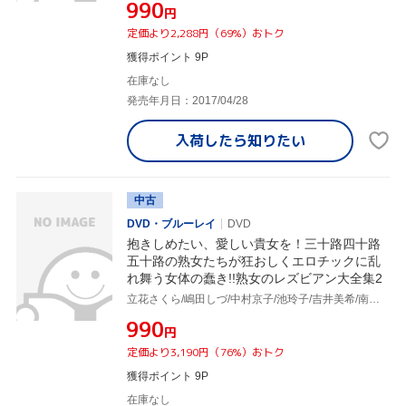
¥990
円
定価より2,288円（69%）おトク
獲得ポイント 9P
在庫なし
発売年月日：2017/04/28
入荷したら
知りたい
中古
DVD・ブルーレイ
DVD
抱きしめたい、愛しい貴女を！三十路四十路
五十路の熟女たちが狂おしくエロチックに乱
れ舞う女体の蠢き!!熟女のレズビアン大全集2
立花さくら/嶋田しづ/中村京子/池玲子/吉井美希/南ももこ/内藤由美/三嶋宏子
¥990
円
定価より3,190円（76%）おトク
獲得ポイント 9P
在庫なし