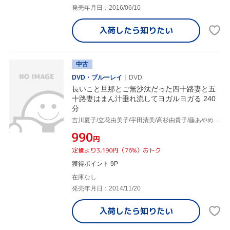
発売年月日：2016/06/10
入荷したら
知りたい
中古
DVD・ブルーレイ
DVD
長いこと旦那とご無沙汰だった四十路妻と五
十路妻はまん汁垂れ流してヨガルヨガる 240
分
吉川夏子/立花由美子/宇田清美/高杉由貴子/藤あやめ/他
¥990
円
定価より3,190円（76%）おトク
獲得ポイント 9P
在庫なし
発売年月日：2014/11/20
入荷したら
知りたい