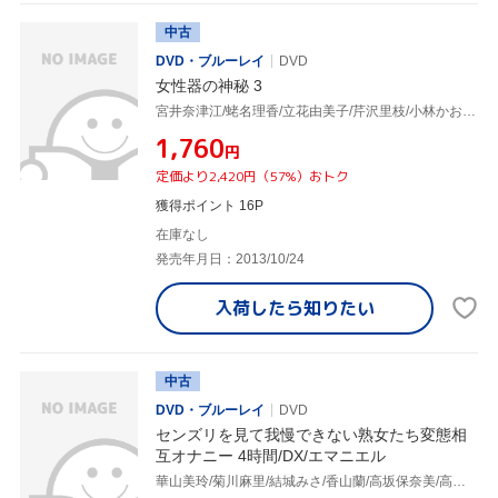
中古
DVD・ブルーレイ
DVD
女性器の神秘 3
宮井奈津江/蛯名理香/立花由美子/芹沢里枝/小林かおる 他
¥1,760
円
定価より2,420円（57%）おトク
獲得ポイント 16P
在庫なし
発売年月日：2013/10/24
入荷したら
知りたい
中古
DVD・ブルーレイ
DVD
センズリを見て我慢できない熟女たち変態相
互オナニー 4時間/DX/エマニエル
華山美玲/菊川麻里/結城みさ/香山蘭/高坂保奈美/高島恭子/三咲恭子/秋川真里/小宮由梨絵/城エレン/真下礼子/星杏奈/蒼乃幸恵/美原咲子/宝来みずほ/北原夏美/北条美里/本庄瞳/麻布じゅん/柳田やよい/立花みずき/小滝沙由美/石橋ゆう子/森貴代美/仲田絵理/麻生ともよ