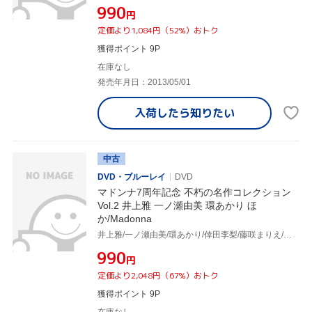
¥990
円
定価より1,084円（52%）おトク
獲得ポイント 9P
在庫なし
発売年月日：2013/05/01
入荷したら
知りたい
中古
DVD・ブルーレイ
DVD
マドンナ7周年記念 不朽の名作コレクション
Vol.2 井上雅 一ノ瀬由美 環あかり ほ
か/Madonna
井上雅/一ノ瀬由美/環あかり/倖田李梨/藤咲まりえ/立花瞳/橘未稀/真田ゆかり/紫彩乃/佐伯晴香/あずま樹/白咲蓮/上原留華/麻実ゆうか
¥990
円
定価より2,048円（67%）おトク
獲得ポイント 9P
在庫なし