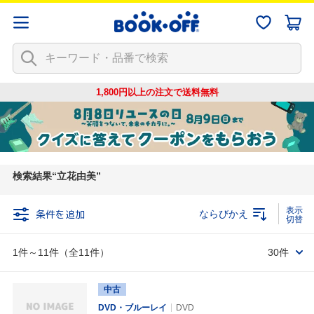
1,800円以上の注文で
送料無料
検索結果
立花由美
条件を追加
ならびかえ
1件～11件（全11件）
30件
中古
DVD・ブルーレイ
DVD