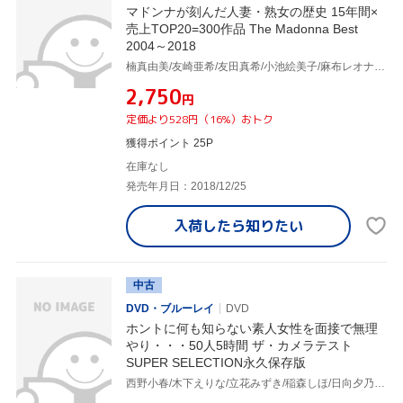
マドンナが刻んだ人妻・熟女の歴史 15年間×
売上TOP20=300作品 The Madonna Best
2004～2018
楠真由美/友崎亜希/友田真希/小池絵美子/麻布レオナ/高倉梨奈/松岡紗幸/杉本彩子/赤坂ルナ/紫彩乃/須崎由奈/小沢あゆみ/神咲レイラ/秋本絵梨/君島美香子/城エレン/花井ももか/坂下れい/星野彩香/君島怜子/山吹瞳/秋本のり子/吉野碧/吉野藍/西条麗/愛染恭子/森本みう/水野さくら/吉川ゆう/加山なつこ/立花瞳/一ノ瀬由美/菊池エリ/酒井ちなみ/七海りあ/藤原キリカ/里中亜矢子/小林みゆき/他
¥2,750
円
定価より528円（16%）おトク
獲得ポイント 25P
在庫なし
発売年月日：2018/12/25
入荷したら
知りたい
中古
DVD・ブルーレイ
DVD
ホントに何も知らない素人女性を面接で無理
やり・・・50人5時間 ザ・カメラテスト
SUPER SELECTION永久保存版
西野小春/木下えりな/立花みずき/稲森しほ/日向夕乃/小滝紗由美/優木ひかる/高嶺宇海/他