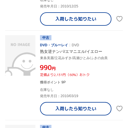
発売年月日：2010/12/25
入荷したら
知りたい
中古
DVD・ブルーレイ
DVD
熟女逆ナンパ/エマニエル/イエロー
東条美麗/立花みずき/高瀬ひとみ/ふきの由美
¥990
円
定価より2,131円（68%）おトク
獲得ポイント 9P
在庫なし
発売年月日：2010/03/19
入荷したら
知りたい
中古