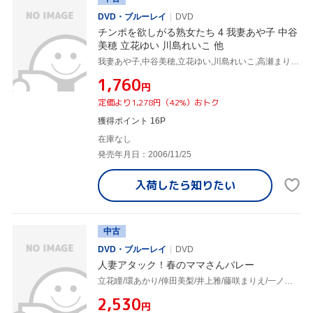
DVD・ブルーレイ
DVD
チンポを欲しがる熟女たち 4 我妻あや子 中谷
美穂 立花ゆい 川島れいこ 他
我妻あや子,中谷美穂,立花ゆい,川島れいこ,高瀬まりこ,松本佳代子,早乙女由美,根本千恵子
¥1,760
円
定価より1,278円（42%）おトク
獲得ポイント 16P
在庫なし
発売年月日：2006/11/25
入荷したら
知りたい
中古
DVD・ブルーレイ
DVD
人妻アタック！春のママさんバレー
立花瞳/環あかり/倖田美梨/井上雅/藤咲まりえ/一ノ瀬由美
¥2,530
円