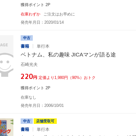
獲得ポイント 2P
在庫わずか
ご注文はお早めに
発売年月日：2020/01/14
中古
書籍
単行本
ベトナム、私の趣味 JICAマンが語る途
石崎光夫
¥220
円
定価より1,980円（90%）おトク
獲得ポイント 2P
在庫なし
発売年月日：2006/10/01
中古
店舗受取可
書籍
単行本