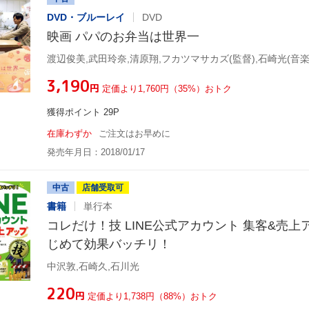
DVD・ブルーレイ
DVD
映画 パパのお弁当は世界一
渡辺俊美,武田玲奈,清原翔,フカツマサカズ(監督),石崎光(音楽
¥3,190
円
定価より1,760円（35%）おトク
獲得ポイント 29P
在庫わずか
ご注文はお早めに
発売年月日：2018/01/17
中古
店舗受取可
書籍
単行本
コレだけ！技 LINE公式アカウント 集客&売上
じめて効果バッチリ！
中沢敦,石崎久,石川光
¥220
円
定価より1,738円（88%）おトク