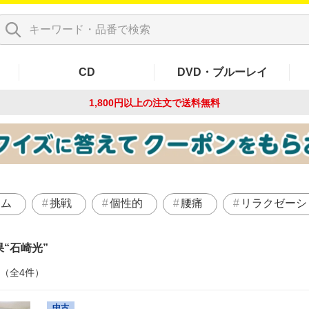
CD
DVD・ブルーレイ
1,800円以上の注文で
送料無料
ナム
挑戦
個性的
腰痛
リラクゼーシ
果
石崎光
件（全4件）
中古