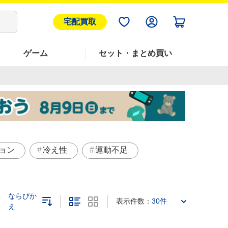
宅配買取
ゲーム
セット・まとめ買い
ョン
冷え性
運動不足
ならびか
表示件数：
30件
え