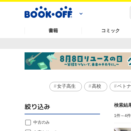
書籍
コミック
女子高生
高校
ベト
絞り込み
検索結
1件～4
中古のみ