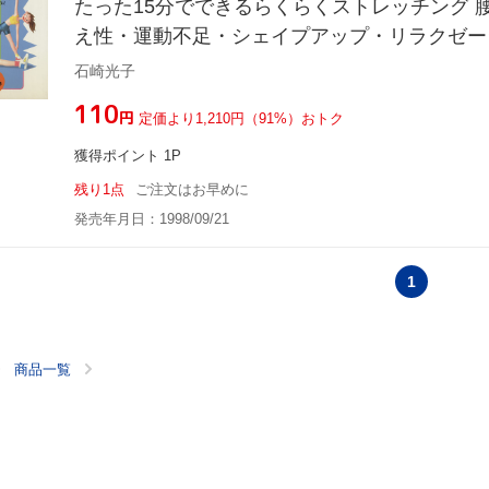
たった15分でできるらくらくストレッチング 
え性・運動不足・シェイプアップ・リラクゼー
ツなどに！
石崎光子
¥110
円
定価より1,210円（91%）おトク
獲得ポイント 1P
残り1点
ご注文はお早めに
発売年月日：1998/09/21
1
商品一覧