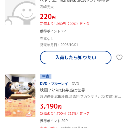
ベトナム、私の趣味 JICAマンが語る途
石崎光夫
¥220
円
定価より1,980円（90%）おトク
獲得ポイント 2P
在庫なし
発売年月日：2006/10/01
入荷したら
知りたい
中古
DVD・ブルーレイ
DVD
映画 パパのお弁当は世界一
渡辺俊美,武田玲奈,清原翔,フカツマサカズ(監督),石崎光(音楽)
¥3,190
円
定価より1,760円（35%）おトク
獲得ポイント 29P