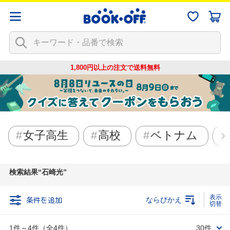
1,800円以上の注文で
送料無料
女子高生
高校
ベトナム
検索結果
石崎光
条件を追加
ならびかえ
1件～4件（全4件）
30件