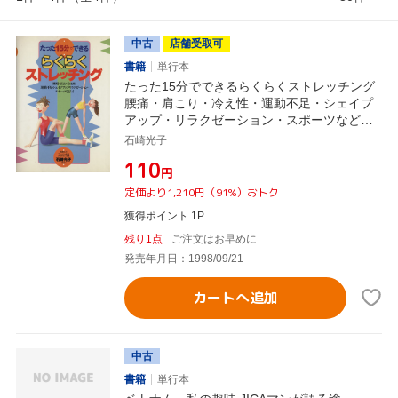
中古
店舗受取可
書籍
単行本
たった15分でできるらくらくストレッチング
腰痛・肩こり・冷え性・運動不足・シェイプ
アップ・リラクゼーション・スポーツなど
に！
石崎光子
¥110
円
定価より1,210円（91%）おトク
獲得ポイント 1P
残り1点
ご注文はお早めに
発売年月日：1998/09/21
カートへ追加
中古
書籍
単行本