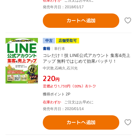
在庫わずか
ご注文はお早めに
発売年月日：2018/01/17
カートへ追加
中古
店舗受取可
書籍
単行本
コレだけ！技 LINE公式アカウント 集客&売上
アップ 無料ではじめて効果バッチリ！
中沢敦,石崎久,石川光
¥220
円
定価より1,738円（88%）おトク
獲得ポイント 2P
在庫わずか
ご注文はお早めに
発売年月日：2020/01/14
カートへ追加