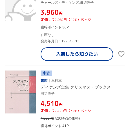
チャールズ・ディケンズ,田辺洋子
¥3,960
円
定価より2,982円（42%）おトク
獲得ポイント 36P
在庫なし
発売年月日：1996/08/15
入荷したら
知りたい
中古
書籍
単行本
ディケンズ全集 クリスマス・ブックス
田辺洋子
¥4,510
円
定価より2,420円（34%）おトク
4,950
円
(7/26時点の価格)
獲得ポイント 41P