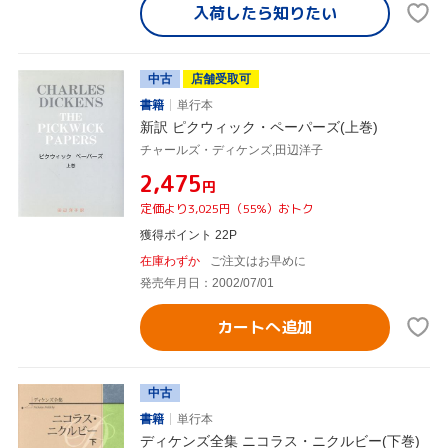
入荷したら
知りたい
中古
店舗受取可
書籍
単行本
新訳 ピクウィック・ペーパーズ(上巻)
チャールズ・ディケンズ,田辺洋子
¥2,475
円
定価より3,025円（55%）おトク
獲得ポイント 22P
在庫わずか
ご注文はお早めに
発売年月日：2002/07/01
カートへ追加
中古
書籍
単行本
ディケンズ全集 ニコラス・ニクルビー(下巻)