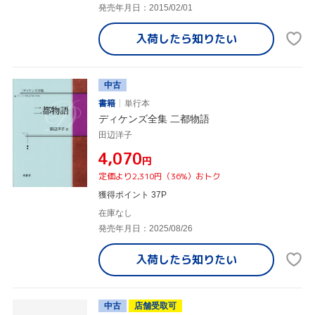
発売年月日：2015/02/01
入荷したら
知りたい
中古
書籍
単行本
ディケンズ全集 二都物語
田辺洋子
¥4,070
円
定価より2,310円（36%）おトク
獲得ポイント 37P
在庫なし
発売年月日：2025/08/26
入荷したら
知りたい
中古
店舗受取可