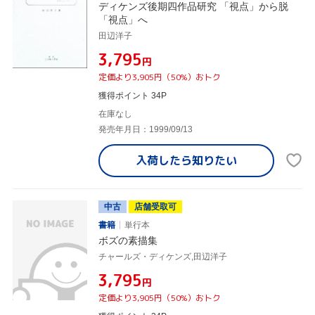
ディケンズ後期四作品研究 「視点」から脱
「視点」へ
田辺洋子
¥3,795
円
定価より3,905円（50%）おトク
獲得ポイント 34P
在庫なし
発売年月日：1999/09/13
入荷したら
知りたい
中古
店舗受取可
書籍
単行本
ボズの素描集
チャールズ・ディケンズ,田辺洋子
¥3,795
円
定価より3,905円（50%）おトク