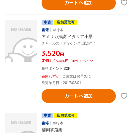
カートへ追加
中古
店舗受取可
書籍
単行本
アメリカ探訪 イタリア小景
チャールズ・ディケンズ,田辺洋子
¥3,520
円
定価より3,080円（46%）おトク
獲得ポイント 32P
在庫わずか
ご注文はお早めに
発売年月日：2017/02/01
カートへ追加
中古
店舗受取可
書籍
単行本
翻刻掌篇集