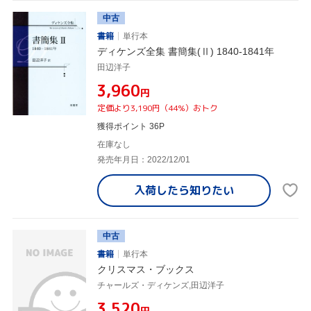
中古
書籍
単行本
ディケンズ全集 書簡集(Ⅱ) 1840-1841年
田辺洋子
¥3,960
円
定価より3,190円（44%）おトク
獲得ポイント 36P
在庫なし
発売年月日：2022/12/01
入荷したら
知りたい
中古
書籍
単行本
クリスマス・ブックス
チャールズ・ディケンズ,田辺洋子
¥3,520
円