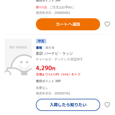
獲得ポイント 34P
残り1点
ご注文はお早めに
発売年月日：2008/04/01
カートへ追加
中古
書籍
単行本
新訳 バーナビ・ラッジ
チャールズ・ディケンズ,田辺洋子
¥4,290
円
定価より3,410円（44%）おトク
獲得ポイント 39P
在庫なし
発売年月日：2003/07/01
入荷したら
知りたい