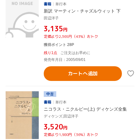
書籍
単行本
新訳 マーティン・チャズルウィット 下
田辺洋子
¥3,135
円
定価より2,365円（43%）おトク
獲得ポイント 28P
残り1点
ご注文はお早めに
発売年月日：2005/09/01
カートへ追加
中古
書籍
単行本
ニコラス・ニクルビー(上) ディケンズ全集
ディケンズ,田辺洋子
¥3,520
円
定価より1,980円（36%）おトク