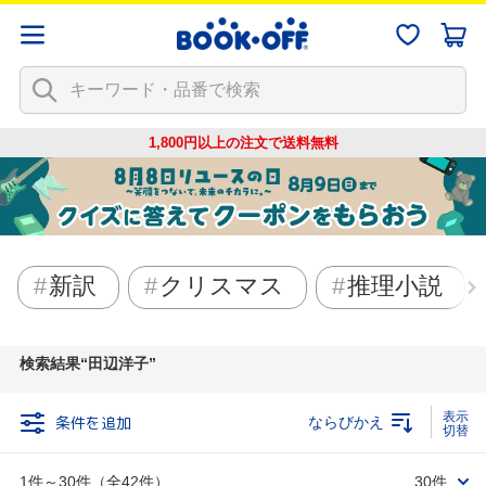
1,800円以上の注文で
送料無料
新訳
クリスマス
推理小説
検索結果
田辺洋子
条件を追加
ならびかえ
1件～30件（全42件）
30件