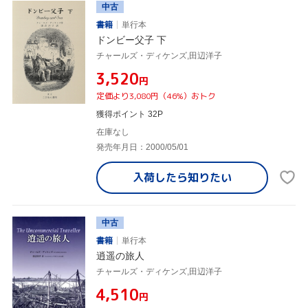
中古
書籍
単行本
ドンビー父子 下
チャールズ・ディケンズ,田辺洋子
¥3,520
円
定価より3,080円（46%）おトク
獲得ポイント 32P
在庫なし
発売年月日：2000/05/01
入荷したら
知りたい
中古
書籍
単行本
逍遥の旅人
チャールズ・ディケンズ,田辺洋子
¥4,510
円