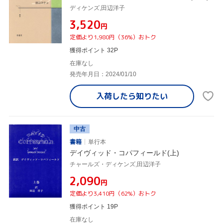
ディケンズ,田辺洋子
¥3,520
円
定価より1,980円（36%）おトク
獲得ポイント 32P
在庫なし
発売年月日：2024/01/10
入荷したら
知りたい
中古
書籍
単行本
デイヴィッド・コパフィールド(上)
チャールズ・ディケンズ,田辺洋子
¥2,090
円
定価より3,410円（62%）おトク
獲得ポイント 19P
在庫なし