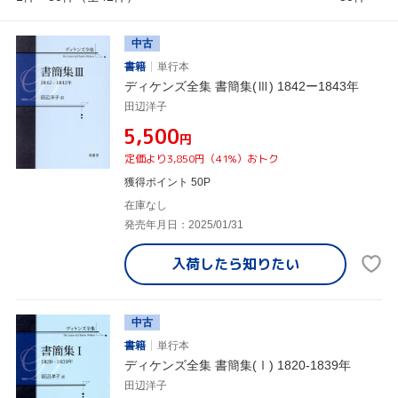
中古
書籍
単行本
ディケンズ全集 書簡集(Ⅲ) 1842ー1843年
田辺洋子
¥5,500
円
定価より3,850円（41%）おトク
獲得ポイント 50P
在庫なし
発売年月日：2025/01/31
入荷したら
知りたい
中古
書籍
単行本
ディケンズ全集 書簡集(Ⅰ) 1820-1839年
田辺洋子