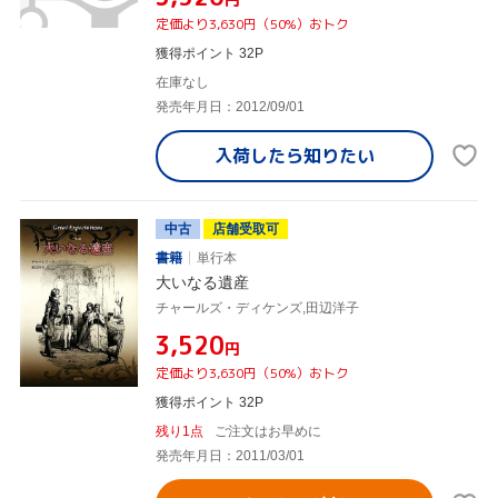
定価より3,630円（50%）おトク
獲得ポイント 32P
在庫なし
発売年月日：2012/09/01
入荷したら
知りたい
中古
店舗受取可
書籍
単行本
大いなる遺産
チャールズ・ディケンズ,田辺洋子
¥3,520
円
定価より3,630円（50%）おトク
獲得ポイント 32P
残り1点
ご注文はお早めに
発売年月日：2011/03/01