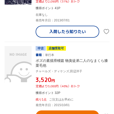
定価より2,090円（31%）おトク
獲得ポイント 41P
在庫なし
発売年月日：2013/07/01
入荷したら
知りたい
中古
店舗受取可
書籍
単行本
ボズの素描滑稽篇 物臭徒弟二人のなまくら膝
栗毛他
チャールズ・ディケンズ,田辺洋子
¥3,520
円
定価より3,080円（46%）おトク
獲得ポイント 32P
残り1点
ご注文はお早めに
発売年月日：2015/10/01