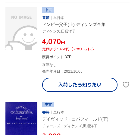
中古
書籍
単行本
ドンビー父子(上) ディケンズ全集
ディケンズ,田辺洋子
¥4,070
円
定価より1,430円（26%）おトク
獲得ポイント 37P
在庫なし
発売年月日：2021/10/05
入荷したら
知りたい
中古
書籍
単行本
デイヴィッド・コパフィールド(下)
チャールズ・ディケンズ,田辺洋子