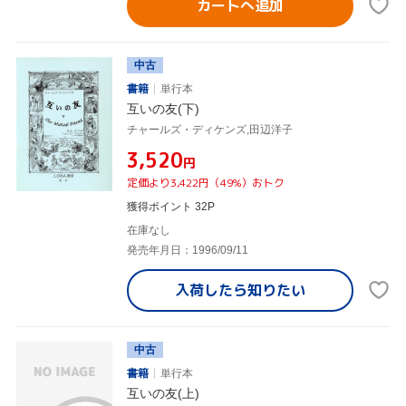
カートへ追加
中古
書籍
単行本
互いの友(下)
チャールズ・ディケンズ,田辺洋子
¥3,520
円
定価より3,422円（49%）おトク
獲得ポイント 32P
在庫なし
発売年月日：1996/09/11
入荷したら
知りたい
中古
書籍
単行本
互いの友(上)