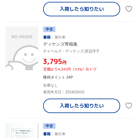
入荷したら
知りたい
中古
書籍
単行本
ディケンズ寄稿集
チャールズ・ディケンズ,田辺洋子
¥3,795
円
定価より4,345円（53%）おトク
獲得ポイント 34P
在庫なし
発売年月日：2018/10/10
入荷したら
知りたい
中古
書籍
単行本