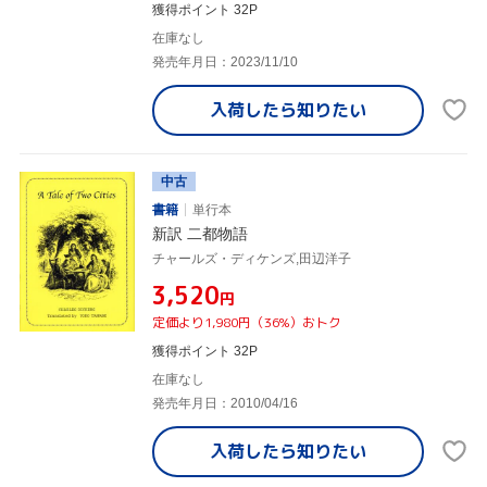
獲得ポイント 32P
在庫なし
発売年月日：2023/11/10
入荷したら
知りたい
中古
書籍
単行本
新訳 二都物語
チャールズ・ディケンズ,田辺洋子
¥3,520
円
定価より1,980円（36%）おトク
獲得ポイント 32P
在庫なし
発売年月日：2010/04/16
入荷したら
知りたい