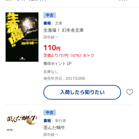
中古
書籍
文庫
生激撮！ 幻冬舎文庫
田中経一
¥110
円
定価より737円（87%）おトク
獲得ポイント 1P
在庫なし
発売年月日：2017/10/06
入荷したら
知りたい
中古
書籍
単行本
歪んだ蝸牛
田中経一