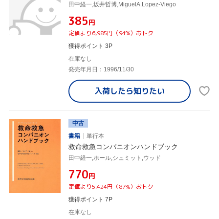
田中経一,坂井哲博,MiguelA.Lopez-Viego
¥385
円
定価より6,985円（94%）おトク
獲得ポイント 3P
在庫なし
発売年月日：1996/11/30
入荷したら
知りたい
中古
書籍
単行本
救命救急コンパニオンハンドブック
田中経一,ホール,シュミット,ウッド
¥770
円
定価より5,424円（87%）おトク
獲得ポイント 7P
在庫なし