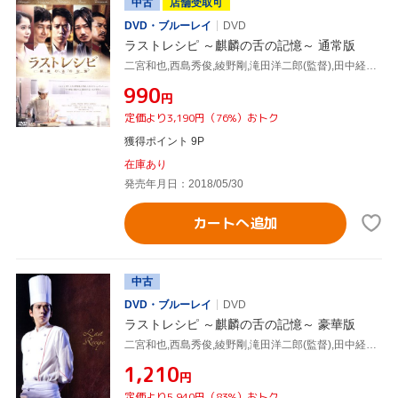
中古
店舗受取可
DVD・ブルーレイ
DVD
ラストレシピ ～麒麟の舌の記憶～ 通常版
二宮和也,西島秀俊,綾野剛,滝田洋二郎(監督),田中経一(原作),菅野祐悟(音楽)
¥990
円
定価より3,190円（76%）おトク
獲得ポイント 9P
在庫あり
発売年月日：2018/05/30
カートへ追加
中古
DVD・ブルーレイ
DVD
ラストレシピ ～麒麟の舌の記憶～ 豪華版
二宮和也,西島秀俊,綾野剛,滝田洋二郎(監督),田中経一(原作),菅野祐悟(音楽)
¥1,210
円
定価より5,940円（83%）おトク