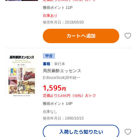
獲得ポイント 11P
在庫あり
発売年月日：2018/05/30
カートへ追加
中古
書籍
単行本
局所麻酔エッセンス
D.BruceScott,田中経一
¥1,595
円
定価より3,465円（68%）おトク
獲得ポイント 14P
在庫なし
発売年月日：1990/10/15
入荷したら
知りたい