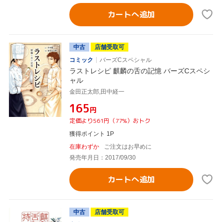
カートへ追加
中古
店舗受取可
コミック
バーズCスペシャル
ラストレシピ 麒麟の舌の記憶 バーズCスペシ
ャル
金田正太郎,田中経一
¥165
円
定価より561円（77%）おトク
獲得ポイント 1P
在庫わずか
ご注文はお早めに
発売年月日：2017/09/30
カートへ追加
中古
店舗受取可