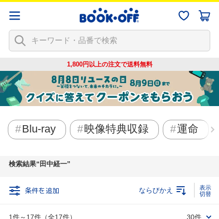
1,800円以上の注文で
送料無料
Blu-ray
映像特典収録
運命
検索結果
田中経一
条件を追加
ならびかえ
1件～17件（全17件）
30件