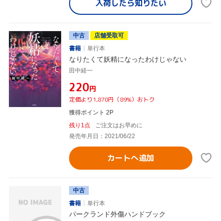
入荷したら
知りたい
中古
店舗受取可
書籍
単行本
なりたくて妖精になったわけじゃない
田中経一
¥220
円
定価より1,870円（89%）おトク
獲得ポイント 2P
残り1点
ご注文はお早めに
発売年月日：2021/06/22
カートへ追加
中古
書籍
単行本
パークランド外傷ハンドブック