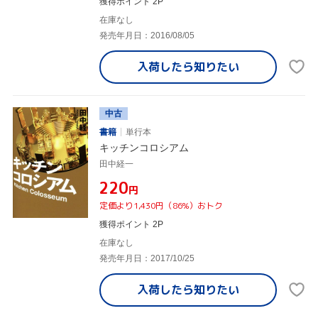
獲得ポイント 2P
在庫なし
発売年月日：2016/08/05
入荷したら
知りたい
中古
書籍
単行本
キッチンコロシアム
田中経一
¥220
円
定価より1,430円（86%）おトク
獲得ポイント 2P
在庫なし
発売年月日：2017/10/25
入荷したら
知りたい