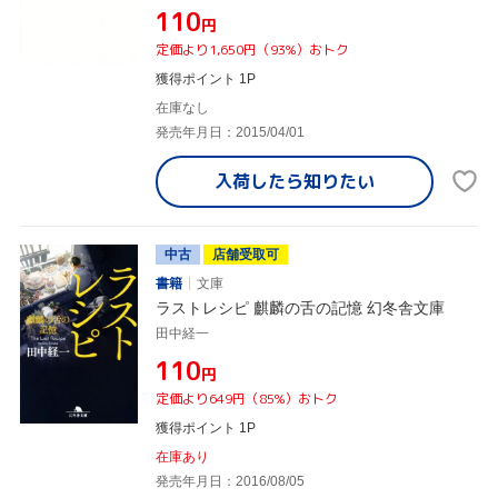
¥110
円
定価より1,650円（93%）おトク
獲得ポイント 1P
在庫なし
発売年月日：2015/04/01
入荷したら
知りたい
中古
店舗受取可
書籍
文庫
ラストレシピ 麒麟の舌の記憶 幻冬舎文庫
田中経一
¥110
円
定価より649円（85%）おトク
獲得ポイント 1P
在庫あり
発売年月日：2016/08/05