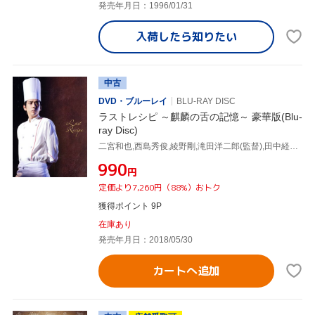
発売年月日：1996/01/31
入荷したら
知りたい
中古
DVD・ブルーレイ
BLU-RAY DISC
ラストレシピ ～麒麟の舌の記憶～ 豪華版(Blu-
ray Disc)
二宮和也,西島秀俊,綾野剛,滝田洋二郎(監督),田中経一(原作),菅野祐悟(音楽)
¥990
円
定価より7,260円（88%）おトク
獲得ポイント 9P
在庫あり
発売年月日：2018/05/30
カートへ追加