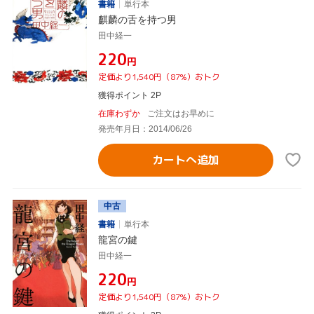
書籍
単行本
麒麟の舌を持つ男
田中経一
¥220
円
定価より1,540円（87%）おトク
獲得ポイント 2P
在庫わずか
ご注文はお早めに
発売年月日：2014/06/26
カートへ追加
中古
書籍
単行本
龍宮の鍵
田中経一
¥220
円
定価より1,540円（87%）おトク