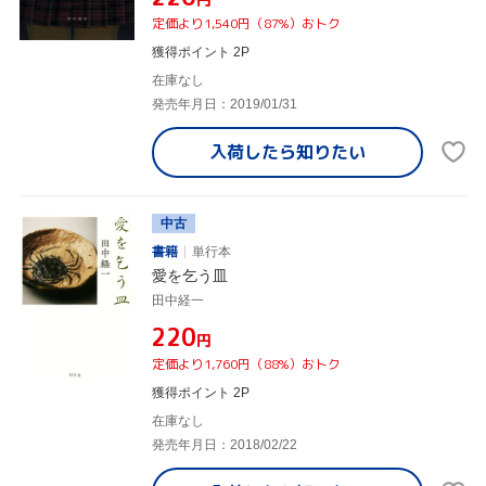
定価より1,540円（87%）おトク
獲得ポイント 2P
在庫なし
発売年月日：2019/01/31
入荷したら
知りたい
中古
書籍
単行本
愛を乞う皿
田中経一
¥220
円
定価より1,760円（88%）おトク
獲得ポイント 2P
在庫なし
発売年月日：2018/02/22