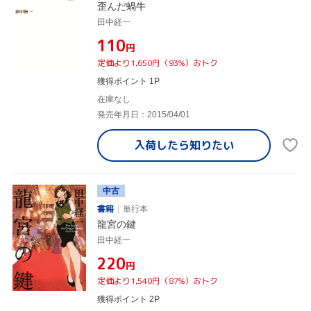
歪んだ蝸牛
田中経一
¥110
円
定価より1,650円（93%）おトク
獲得ポイント 1P
在庫なし
発売年月日：2015/04/01
入荷したら
知りたい
中古
書籍
単行本
龍宮の鍵
田中経一
¥220
円
定価より1,540円（87%）おトク
獲得ポイント 2P