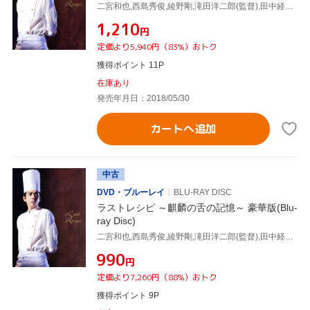
二宮和也,西島秀俊,綾野剛,滝田洋二郎(監督),田中経一(原作),菅野祐悟(音楽)
¥1,210
円
定価より5,940円（83%）おトク
獲得ポイント 11P
在庫あり
発売年月日：2018/05/30
カートへ追加
中古
DVD・ブルーレイ
BLU-RAY DISC
ラストレシピ ～麒麟の舌の記憶～ 豪華版(Blu-
ray Disc)
二宮和也,西島秀俊,綾野剛,滝田洋二郎(監督),田中経一(原作),菅野祐悟(音楽)
¥990
円
定価より7,260円（88%）おトク
獲得ポイント 9P