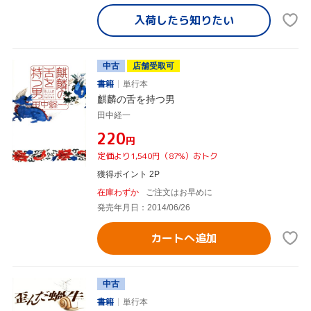
入荷したら
知りたい
中古
店舗受取可
書籍
単行本
麒麟の舌を持つ男
田中経一
¥220
円
定価より1,540円（87%）おトク
獲得ポイント 2P
在庫わずか
ご注文はお早めに
発売年月日：2014/06/26
カートへ追加
中古
書籍
単行本