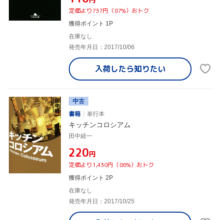
定価より737円（87%）おトク
獲得ポイント 1P
在庫なし
発売年月日：2017/10/06
入荷したら
知りたい
中古
書籍
単行本
キッチンコロシアム
田中経一
¥220
円
定価より1,430円（86%）おトク
獲得ポイント 2P
在庫なし
発売年月日：2017/10/25