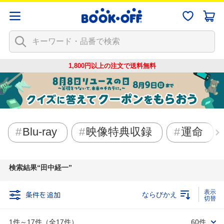
1,800円以上の注文で
送料無料
Blu-ray
映像特典収録
運命
検索結果
田中経一
条件を追加
ならびかえ
1件～17件（全17件）
60件