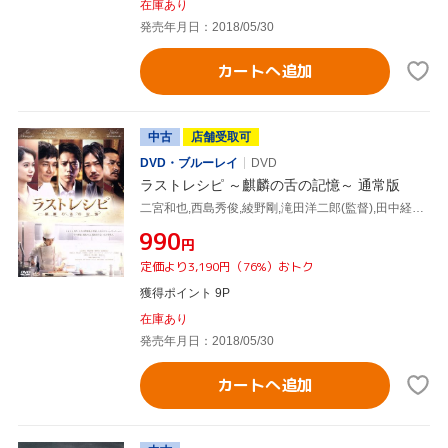
在庫あり
発売年月日：2018/05/30
カートへ追加
中古
店舗受取可
DVD・ブルーレイ
DVD
ラストレシピ ～麒麟の舌の記憶～ 通常版
二宮和也,西島秀俊,綾野剛,滝田洋二郎(監督),田中経一(原作),菅野祐悟(音楽)
¥990
円
定価より3,190円（76%）おトク
獲得ポイント 9P
在庫あり
発売年月日：2018/05/30
カートへ追加