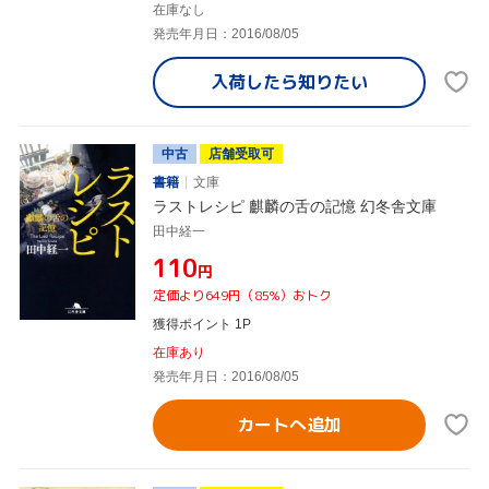
在庫なし
発売年月日：2016/08/05
入荷したら
知りたい
中古
店舗受取可
書籍
文庫
ラストレシピ 麒麟の舌の記憶 幻冬舎文庫
田中経一
¥110
円
定価より649円（85%）おトク
獲得ポイント 1P
在庫あり
発売年月日：2016/08/05
カートへ追加