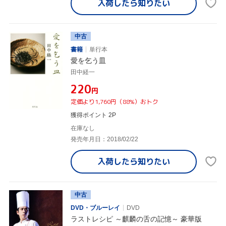
入荷したら
知りたい
中古
書籍
単行本
愛を乞う皿
田中経一
¥220
円
定価より1,760円（88%）おトク
獲得ポイント 2P
在庫なし
発売年月日：2018/02/22
入荷したら
知りたい
中古
DVD・ブルーレイ
DVD
ラストレシピ ～麒麟の舌の記憶～ 豪華版