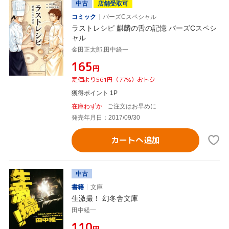
中古
店舗受取可
コミック
バーズCスペシャル
ラストレシピ 麒麟の舌の記憶 バーズCスペシ
ャル
金田正太郎,田中経一
¥165
円
定価より561円（77%）おトク
獲得ポイント 1P
在庫わずか
ご注文はお早めに
発売年月日：2017/09/30
カートへ追加
中古
書籍
文庫
生激撮！ 幻冬舎文庫
田中経一
¥110
円