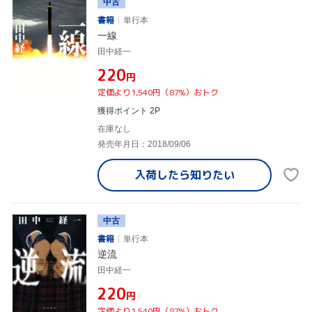
中古
書籍
単行本
一線
田中経一
¥220
円
定価より1,540円（87%）おトク
獲得ポイント 2P
在庫なし
発売年月日：2018/09/06
入荷したら
知りたい
中古
書籍
単行本
逆流
田中経一
¥220
円
定価より1,540円（87%）おトク