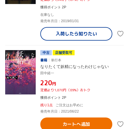
獲得ポイント 2P
在庫なし
発売年月日：2019/01/31
入荷したら
知りたい
中古
店舗受取可
書籍
単行本
なりたくて妖精になったわけじゃない
田中経一
¥220
円
定価より1,870円（89%）おトク
獲得ポイント 2P
残り1点
ご注文はお早めに
発売年月日：2021/06/22
カートへ追加