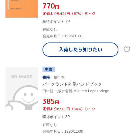
¥770
円
定価より5,424円（87%）おトク
獲得ポイント 7P
在庫なし
発売年月日：1996/01/31
入荷したら
知りたい
中古
書籍
単行本
パークランド外傷ハンドブック
田中経一,坂井哲博,MiguelA.Lopez-Viego
¥385
円
定価より6,985円（94%）おトク
獲得ポイント 3P
在庫なし
発売年月日：1996/11/30