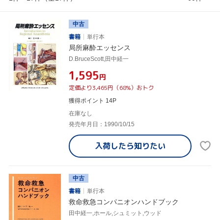
中古
書籍
単行本
局所麻酔エッセンス
D.BruceScott,田中経一
¥1,595
円
定価より3,465円（68%）おトク
獲得ポイント 14P
在庫なし
発売年月日：1990/10/15
入荷したら
知りたい
中古
書籍
単行本
救命救急コンパニオンハンドブック
田中経一,ホール,シュミット,ウッド