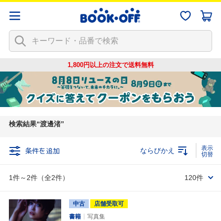
1,800円以上の注文で
送料無料
検索結果
渡邊渚
条件を追加
ならびかえ
1件～2件（全2件）
120件
中古
店舗受取可
書籍
写真集