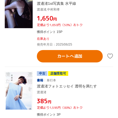
渡邊渚1st写真集 水平線
渡邊渚,中村和孝
¥1,650
円
定価より1,650円（50%）おトク
獲得ポイント 15P
在庫あり
発売年月日：2025/06/25
カートへ追加
中古
店舗受取可
書籍
単行本
渡邊渚フォトエッセイ 透明を満たす
渡邊渚
¥385
円
定価より1,595円（80%）おトク
獲得ポイント 3P