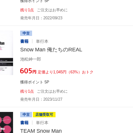
獲得ポイント 5P
残り1点
ご注文はお早めに
発売年月日：2022/09/23
中古
書籍
単行本
Snow Man 俺たちのREAL
池松紳一郎
¥605
円
定価より1,045円（63%）おトク
獲得ポイント 5P
残り1点
ご注文はお早めに
発売年月日：2023/11/27
中古
店舗受取可
書籍
単行本
TEAM Snow Man