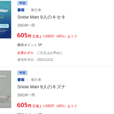
中古
書籍
単行本
Snow Man 9人のキセキ
池松紳一郎
¥605
円
定価より935円（60%）おトク
獲得ポイント 5P
在庫わずか
ご注文はお早めに
発売年月日：2021/12/21
中古
書籍
単行本
Snow Man 9人のキズナ
池松紳一郎
¥605
円
定価より935円（60%）おトク