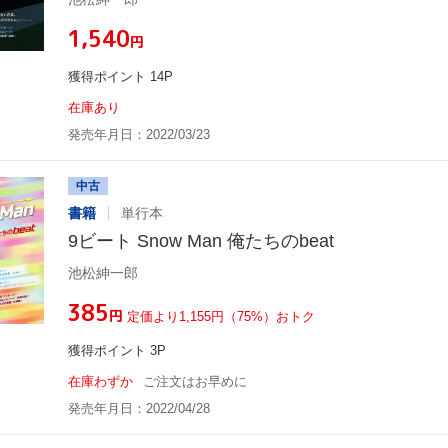
¥1,540
円
獲得ポイント 14P
在庫あり
発売年月日：2022/03/23
中古
書籍
単行本
9ビート Snow Man 俺たちのbeat
池松紳一郎
¥385
円
定価より1,155円（75%）おトク
獲得ポイント 3P
在庫わずか
ご注文はお早めに
発売年月日：2022/04/28