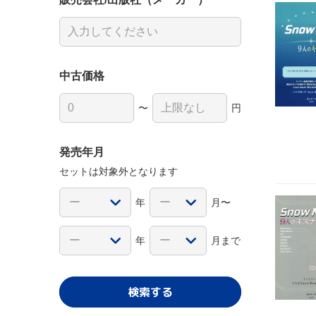
中古価格
〜
円
発売年月
セットは対象外となります
年
月〜
年
月まで
検索する