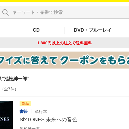
CD
DVD・ブルーレイ
1,800円以上の注文で
送料無料
果
池松紳一郎
件（全7件）
新品
書籍
単行本
SixTONES 未来への音色
池松紳一郎