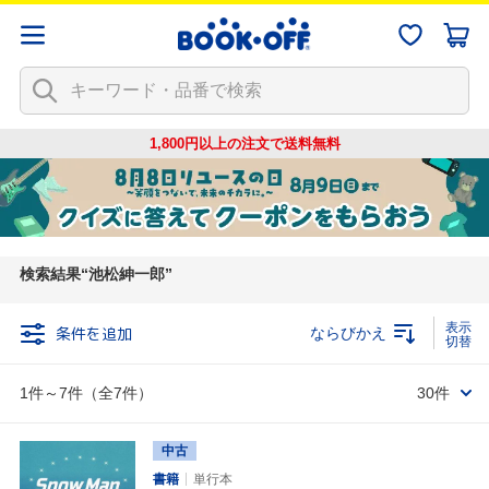
1,800円以上の注文で
送料無料
検索結果
池松紳一郎
条件を追加
ならびかえ
1件～7件（全7件）
30件
中古
書籍
単行本