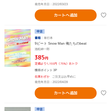
発売年月日：2022/03/23
カートへ追加
中古
書籍
単行本
9ビート Snow Man 俺たちのbeat
池松紳一郎
¥385
円
定価より1,155円（75%）おトク
獲得ポイント 3P
在庫わずか
ご注文はお早めに
発売年月日：2022/04/28
カートへ追加
中古