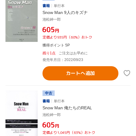
書籍
単行本
Snow Man 9人のキズナ
池松紳一郎
¥605
円
定価より935円（60%）おトク
獲得ポイント 5P
残り1点
ご注文はお早めに
発売年月日：2022/09/23
カートへ追加
中古
書籍
単行本
Snow Man 俺たちのREAL
池松紳一郎
¥605
円
定価より1,045円（63%）おトク