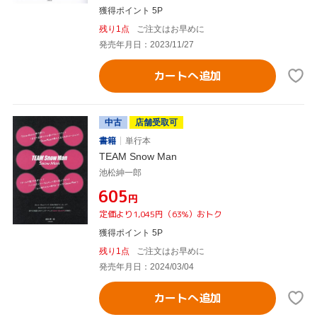
獲得ポイント 5P
残り1点
ご注文はお早めに
発売年月日：2023/11/27
カートへ追加
中古
店舗受取可
書籍
単行本
TEAM Snow Man
池松紳一郎
¥605
円
定価より1,045円（63%）おトク
獲得ポイント 5P
残り1点
ご注文はお早めに
発売年月日：2024/03/04
カートへ追加