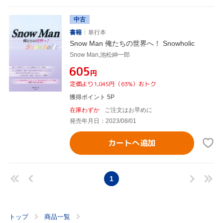
中古
書籍
単行本
Snow Man 俺たちの世界へ！ Snowholic
Snow Man,池松紳一郎
¥605
円
定価より1,045円（63%）おトク
獲得ポイント 5P
在庫わずか
ご注文はお早めに
発売年月日：2023/08/01
カートへ追加
1
トップ
商品一覧