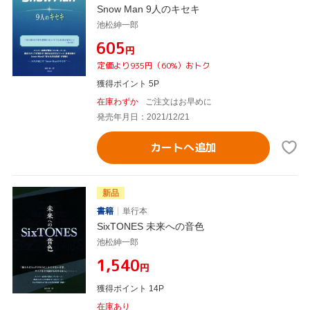
Snow Man 9人のキセキ
池松紳一郎
¥605
円
定価より935円（60%）おトク
獲得ポイント 5P
在庫わずか
ご注文はお早めに
発売年月日：2021/12/21
カートへ追加
新品
書籍
単行本
SixTONES 未来への音色
池松紳一郎
¥1,540
円
獲得ポイント 14P
在庫あり