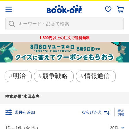
1,800円以上の注文で
送料無料
明治
競争戦略
情報通信
検索結果
水田幸夫
条件を追加
ならびかえ
1件～1件（全1件）
30件