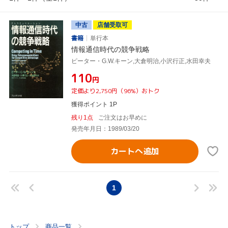
中古
店舗受取可
書籍
単行本
情報通信時代の競争戦略
ピーター・G.W.キーン,大倉明治,小沢行正,水田幸夫
¥110
円
定価より2,750円（96%）おトク
獲得ポイント 1P
残り1点
ご注文はお早めに
発売年月日：1989/03/20
カートへ追加
1
トップ
商品一覧