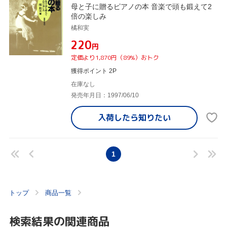
母と子に贈るピアノの本 音楽で頭も鍛えて2
倍の楽しみ
橘和実
¥220
円
定価より1,870円（89%）おトク
獲得ポイント 2P
在庫なし
発売年月日：1997/06/10
入荷したら
知りたい
1
トップ
商品一覧
検索結果の関連商品