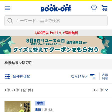
1,800円以上の注文で
送料無料
検索結果
橘和実
条件を追加
ならびかえ
1件～1件（全1件）
120件
中古
書籍
単行本