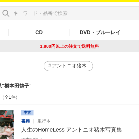
CD
DVD・ブルーレイ
1,800円以上の注文で
送料無料
アントニオ猪木
果
橋本田鶴子
件（全1件）
中古
書籍
単行本
人生のHomeLess アントニオ猪木写真集