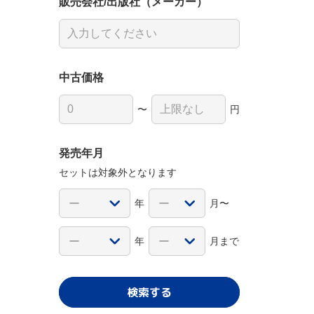
販売会社/出版社（メーカー）
中古価格
〜
円
発売年月
セットは対象外となります
年
月〜
年
月まで
検索する