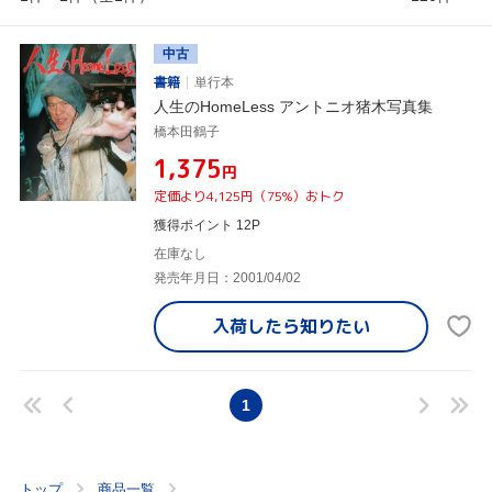
中古
書籍
単行本
人生のHomeLess アントニオ猪木写真集
橋本田鶴子
¥1,375
円
定価より4,125円（75%）おトク
獲得ポイント 12P
在庫なし
発売年月日：2001/04/02
入荷したら
知りたい
1
トップ
商品一覧