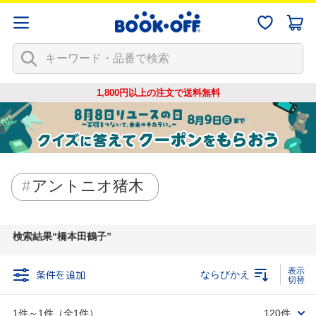
1,800円以上の注文で
送料無料
アントニオ猪木
検索結果
橋本田鶴子
条件を追加
ならびかえ
1件～1件（全1件）
120件