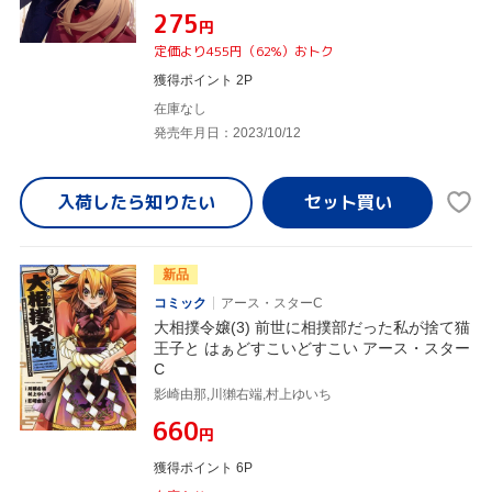
¥275
円
定価より455円（62%）おトク
獲得ポイント 2P
在庫なし
発売年月日：2023/10/12
入荷したら
知りたい
新品
コミック
アース・スターC
大相撲令嬢(3) 前世に相撲部だった私が捨て猫
王子と はぁどすこいどすこい アース・スター
C
影崎由那,川獺右端,村上ゆいち
¥660
円
獲得ポイント 6P