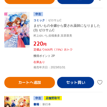
中古
コミック
ゼロサムC
まがいもの令嬢から愛され薬師になりました
(3) ゼロサムC
村上ゆいち,佐槻奏多,笹原亜美
¥220
円
定価より605円（73%）おトク
獲得ポイント 2P
在庫あり
発売年月日：2023/01/31
カートへ追加
中古
店舗受取可
書籍
単行本