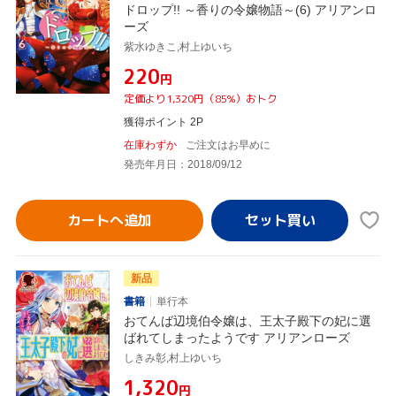
ドロップ!! ～香りの令嬢物語～(6) アリアンロ
ーズ
紫水ゆきこ,村上ゆいち
¥220
円
定価より1,320円（85%）おトク
獲得ポイント 2P
在庫わずか
ご注文はお早めに
発売年月日：2018/09/12
カートへ追加
新品
書籍
単行本
おてんば辺境伯令嬢は、王太子殿下の妃に選
ばれてしまったようです アリアンローズ
しきみ彰,村上ゆいち
¥1,320
円