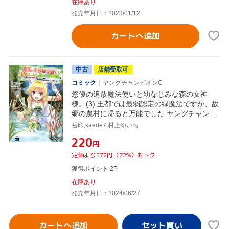
在庫あり
発売年月日：2023/01/12
カートへ追加
中古
店舗受取可
コミック
ヤングチャンピオンC
悠優の追放魔法使いと幼なじみな森の女神
様。(3) 王都では最弱認定の緑魔法ですが、故
郷の農村に帰ると万能でした ヤングチャンピ
オンC
岳印,kaede7,村上ゆいち
¥220
円
定価より572円（72%）おトク
獲得ポイント 2P
在庫あり
発売年月日：2024/06/27
カートへ追加