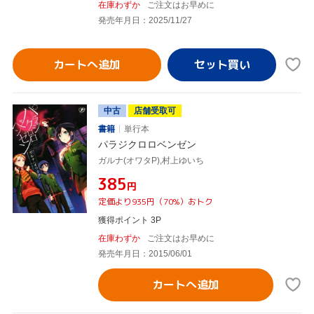
在庫わずか
ご注文はお早めに
発売年月日：2025/11/27
カートへ追加
中古
店舗受取可
書籍
単行本
パラジクロロベンゼン
ガルナ(オワタP),村上ゆいち
¥385
円
定価より935円（70%）おトク
獲得ポイント 3P
在庫わずか
ご注文はお早めに
発売年月日：2015/06/01
カートへ追加