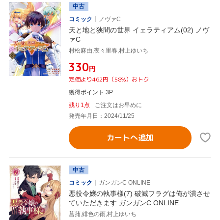
中古
コミック
ノヴァC
天と地と狭間の世界 イェラティアム(02) ノヴ
ァC
村松麻由,夜々里春,村上ゆいち
¥330
円
定価より462円（58%）おトク
獲得ポイント 3P
残り1点
ご注文はお早めに
発売年月日：2024/11/25
カートへ追加
中古
コミック
ガンガンC ONLINE
悪役令嬢の執事様(7) 破滅フラグは俺が潰させ
ていただきます ガンガンC ONLINE
菖蒲,緋色の雨,村上ゆいち