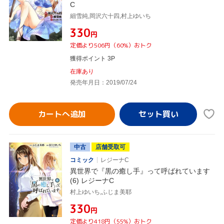
C
細雪純,岡沢六十四,村上ゆいち
¥330
円
定価より506円（60%）おトク
獲得ポイント 3P
在庫あり
発売年月日：2019/07/24
カートへ追加
中古
店舗受取可
コミック
レジーナC
異世界で『黒の癒し手』って呼ばれています
(6) レジーナC
村上ゆいち,ふじま美耶
¥330
円
定価より418円（55%）おトク