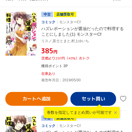
中古
店舗受取可
コミック
モンスターCf
ハズレポーションが醤油だったので料理する
ことにしました(1) モンスターCf
リスノ,富士とまと,村上ゆいち
¥385
円
定価より297円（43%）おトク
獲得ポイント 3P
在庫あり
発売年月日：2019/05/30
カートへ追加
巻数を指定して
まとめ買いが可能です
中古
店舗受取可
コミック
モンスターCf