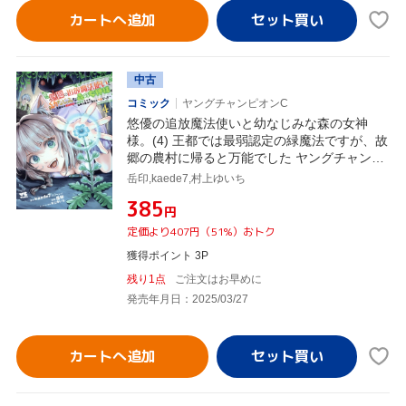
カートへ追加
中古
コミック
ヤングチャンピオンC
悠優の追放魔法使いと幼なじみな森の女神
様。(4) 王都では最弱認定の緑魔法ですが、故
郷の農村に帰ると万能でした ヤングチャンピ
オンC
岳印,kaede7,村上ゆいち
¥385
円
定価より407円（51%）おトク
獲得ポイント 3P
残り1点
ご注文はお早めに
発売年月日：2025/03/27
カートへ追加