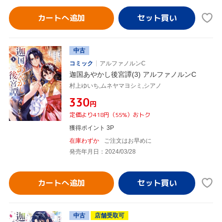
カートへ追加
中古
コミック
アルファノルンC
迦国あやかし後宮譚(3) アルファノルンC
村上ゆいち,ムネヤマヨシミ,シアノ
¥330
円
定価より418円（55%）おトク
獲得ポイント 3P
在庫わずか
ご注文はお早めに
発売年月日：2024/03/28
カートへ追加
中古
店舗受取可