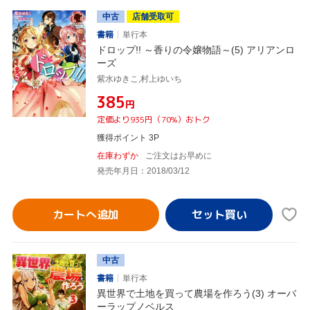
中古
店舗受取可
書籍
単行本
ドロップ!! ～香りの令嬢物語～(5) アリアンロ
ーズ
紫水ゆきこ,村上ゆいち
¥385
円
定価より935円（70%）おトク
獲得ポイント 3P
在庫わずか
ご注文はお早めに
発売年月日：2018/03/12
カートへ追加
中古
書籍
単行本
異世界で土地を買って農場を作ろう(3) オーバ
ーラップノベルス