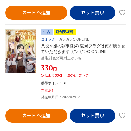
カートへ追加
中古
店舗受取可
コミック
ガンガンC ONLINE
悪役令嬢の執事様(4) 破滅フラグは俺が潰させ
ていただきます ガンガンC ONLINE
菖蒲,緋色の雨,村上ゆいち
¥330
円
定価より330円（50%）おトク
獲得ポイント 3P
在庫あり
発売年月日：2022/05/12
カートへ追加