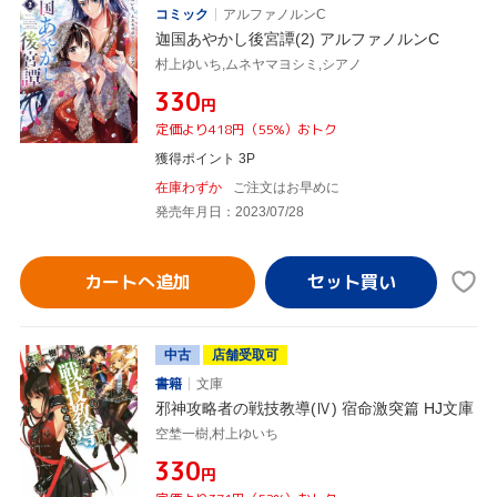
コミック
アルファノルンC
迦国あやかし後宮譚(2) アルファノルンC
村上ゆいち,ムネヤマヨシミ,シアノ
¥330
円
定価より418円（55%）おトク
獲得ポイント 3P
在庫わずか
ご注文はお早めに
発売年月日：2023/07/28
カートへ追加
中古
店舗受取可
書籍
文庫
邪神攻略者の戦技教導(Ⅳ) 宿命激突篇 HJ文庫
空埜一樹,村上ゆいち
¥330
円