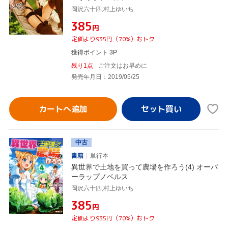
岡沢六十四,村上ゆいち
¥385
円
定価より935円（70%）おトク
獲得ポイント 3P
残り1点
ご注文はお早めに
発売年月日：2019/05/25
カートへ追加
中古
書籍
単行本
異世界で土地を買って農場を作ろう(4) オーバ
ーラップノベルス
岡沢六十四,村上ゆいち
¥385
円
定価より935円（70%）おトク