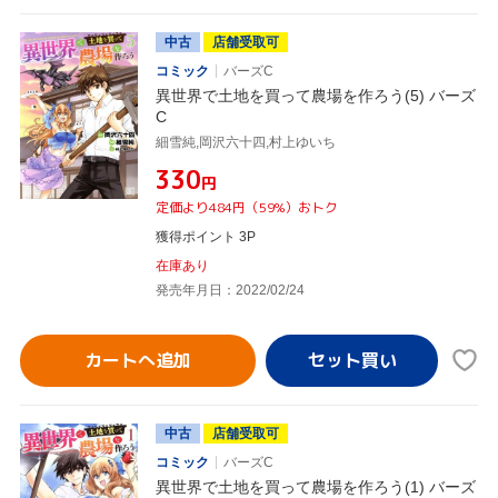
中古
店舗受取可
コミック
バーズC
異世界で土地を買って農場を作ろう(5) バーズ
C
細雪純,岡沢六十四,村上ゆいち
¥330
円
定価より484円（59%）おトク
獲得ポイント 3P
在庫あり
発売年月日：2022/02/24
カートへ追加
中古
店舗受取可
コミック
バーズC
異世界で土地を買って農場を作ろう(1) バーズ