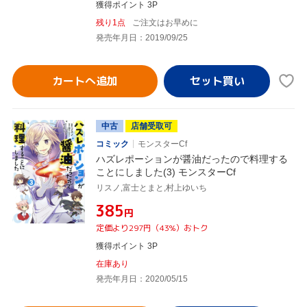
獲得ポイント 3P
残り1点
ご注文はお早めに
発売年月日：2019/09/25
カートへ追加
中古
店舗受取可
コミック
モンスターCf
ハズレポーションが醤油だったので料理する
ことにしました(3) モンスターCf
リスノ,富士とまと,村上ゆいち
¥385
円
定価より297円（43%）おトク
獲得ポイント 3P
在庫あり
発売年月日：2020/05/15