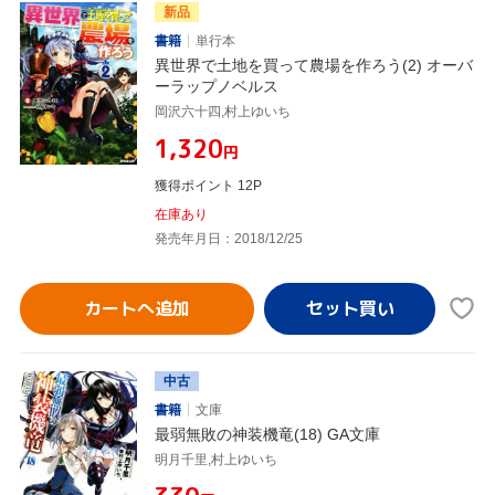
新品
書籍
単行本
異世界で土地を買って農場を作ろう(2) オーバ
ーラップノベルス
岡沢六十四,村上ゆいち
¥1,320
円
獲得ポイント 12P
在庫あり
発売年月日：2018/12/25
カートへ追加
中古
書籍
文庫
最弱無敗の神装機竜(18) GA文庫
明月千里,村上ゆいち