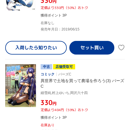
¥330
円
定価より330円（50%）おトク
獲得ポイント 3P
在庫なし
発売年月日：2019/06/15
入荷したら
知りたい
中古
店舗受取可
コミック
バーズC
異世界で土地を買って農場を作ろう(3) バーズ
C
細雪純,村上ゆいち,岡沢六十四
¥330
円
定価より484円（59%）おトク
獲得ポイント 3P
在庫あり