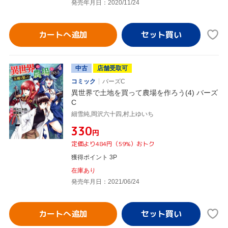
発売年月日：2020/11/24
カートへ追加
中古
店舗受取可
コミック
バーズC
異世界で土地を買って農場を作ろう(4) バーズ
C
細雪純,岡沢六十四,村上ゆいち
¥330
円
定価より484円（59%）おトク
獲得ポイント 3P
在庫あり
発売年月日：2021/06/24
カートへ追加