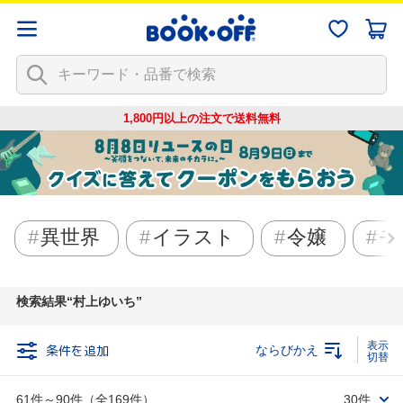
1,800円以上の注文で
送料無料
異世界
イラスト
令嬢
モ
検索結果
村上ゆいち
条件を追加
ならびかえ
61件～90件（全169件）
30件