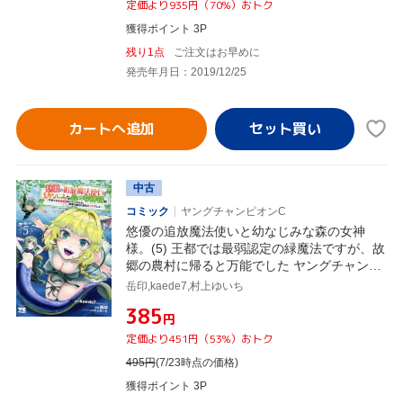
定価より935円（70%）おトク
獲得ポイント 3P
残り1点
ご注文はお早めに
発売年月日：2019/12/25
カートへ追加
中古
コミック
ヤングチャンピオンC
悠優の追放魔法使いと幼なじみな森の女神
様。(5) 王都では最弱認定の緑魔法ですが、故
郷の農村に帰ると万能でした ヤングチャンピ
オンC
岳印,kaede7,村上ゆいち
¥385
円
定価より451円（53%）おトク
495
円
(7/23時点の価格)
獲得ポイント 3P