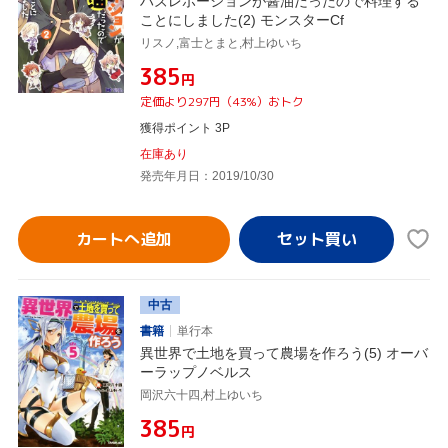
ハズレポーションが醤油だったので料理する
ことにしました(2) モンスターCf
リスノ,富士とまと,村上ゆいち
¥385
円
定価より297円（43%）おトク
獲得ポイント 3P
在庫あり
発売年月日：2019/10/30
カートへ追加
中古
書籍
単行本
異世界で土地を買って農場を作ろう(5) オーバ
ーラップノベルス
岡沢六十四,村上ゆいち
¥385
円