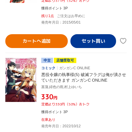
定価より371円（52%）おトク
獲得ポイント 3P
残り1点
ご注文はお早めに
発売年月日：2015/05/01
カートへ追加
中古
店舗受取可
コミック
ガンガンC ONLINE
悪役令嬢の執事様(5) 破滅フラグは俺が潰させ
ていただきます ガンガンC ONLINE
菖蒲,緋色の雨,村上ゆいち
¥330
円
定価より330円（50%）おトク
獲得ポイント 3P
在庫あり
発売年月日：2022/10/12