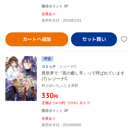
獲得ポイント 3P
在庫あり
発売年月日：2019/01/31
カートへ追加
中古
コミック
レジーナC
異世界で『黒の癒し手』って呼ばれています
(7) レジーナC
村上ゆいち,ふじま美耶
¥330
円
定価より418円（55%）おトク
獲得ポイント 3P
在庫あり
発売年月日：2019/09/30