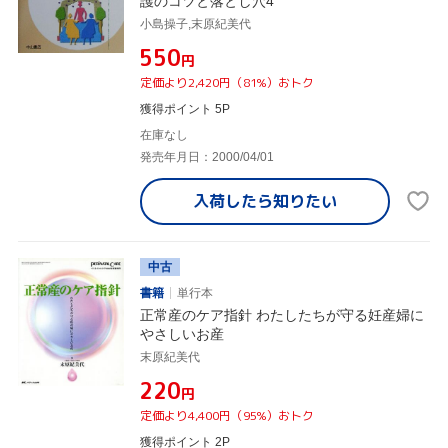
護のコツと落とし穴4
小島操子,末原紀美代
¥550
円
定価より2,420円（81%）おトク
獲得ポイント 5P
在庫なし
発売年月日：2000/04/01
入荷したら
知りたい
中古
書籍
単行本
正常産のケア指針 わたしたちが守る妊産婦に
やさしいお産
末原紀美代
¥220
円
定価より4,400円（95%）おトク
獲得ポイント 2P