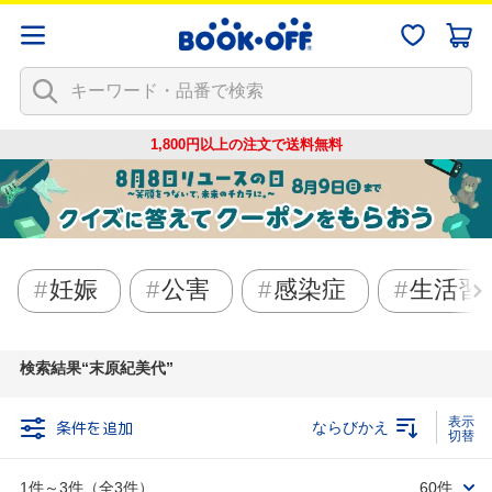
1,800円以上の注文で
送料無料
妊娠
公害
感染症
生活習
検索結果
末原紀美代
条件を追加
ならびかえ
1件～3件（全3件）
60件