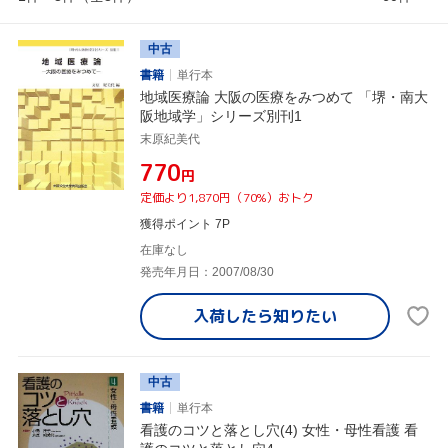
中古
書籍
単行本
地域医療論 大阪の医療をみつめて 「堺・南大
阪地域学」シリーズ別刊1
末原紀美代
¥770
円
定価より1,870円（70%）おトク
獲得ポイント 7P
在庫なし
発売年月日：2007/08/30
入荷したら
知りたい
中古
書籍
単行本
看護のコツと落とし穴(4) 女性・母性看護 看