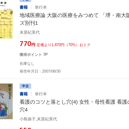
書籍
単行本
地域医療論 大阪の医療をみつめて 「堺・南大
ズ別刊1
末原紀美代
¥770
円
定価より1,870円（70%）おトク
獲得ポイント 7P
在庫なし
発売年月日：2007/08/30
中古
書籍
単行本
看護のコツと落とし穴(4) 女性・母性看護 看
穴4
小島操子,末原紀美代