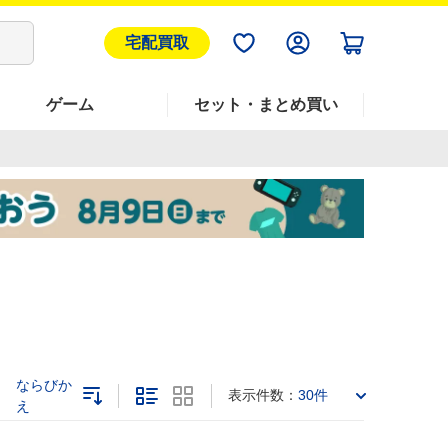
宅配買取
ゲーム
セット・まとめ買い
ならびか
表示件数：
30件
え