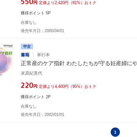
¥550
円
定価より2,420円（81%）おトク
獲得ポイント 5P
在庫なし
発売年月日：2000/04/01
中古
書籍
単行本
正常産のケア指針 わたしたちが守る妊産婦に
末原紀美代
¥220
円
定価より4,400円（95%）おトク
獲得ポイント 2P
在庫なし
発売年月日：2002/01/01
1