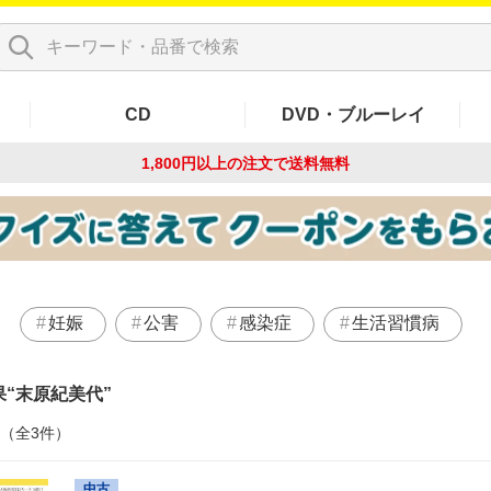
CD
DVD・ブルーレイ
1,800円以上の注文で
送料無料
妊娠
公害
感染症
生活習慣病
果
末原紀美代
件（全3件）
中古