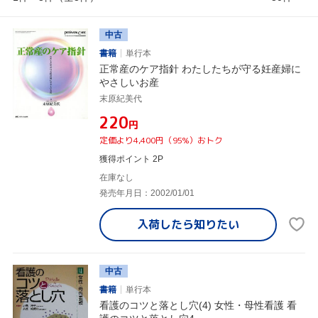
中古
書籍
単行本
正常産のケア指針 わたしたちが守る妊産婦に
やさしいお産
末原紀美代
¥220
円
定価より4,400円（95%）おトク
獲得ポイント 2P
在庫なし
発売年月日：2002/01/01
入荷したら
知りたい
中古
書籍
単行本
看護のコツと落とし穴(4) 女性・母性看護 看