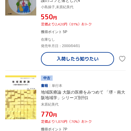
護のコツと落とし穴4
小島操子,末原紀美代
¥550
円
定価より2,420円（81%）おトク
獲得ポイント 5P
在庫なし
発売年月日：2000/04/01
入荷したら
知りたい
中古
書籍
単行本
地域医療論 大阪の医療をみつめて 「堺・南大
阪地域学」シリーズ別刊1
末原紀美代
¥770
円
定価より1,870円（70%）おトク
獲得ポイント 7P