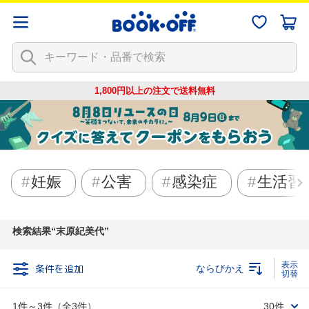
1,800円以上の注文で
送料無料
妊娠
公害
感染症
生活習
検索結果
末原紀美代
条件を追加
ならびかえ
1件～3件（全3件）
30件