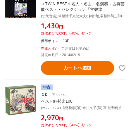
＜TWIN BEST＞名人・名曲・名演奏～古典芸
能ベスト・セレクション「常磐津」
(伝統音楽),常磐津千東勢太夫(浄瑠璃),常磐津菊三郎(三味線),常磐津千勢太夫(浄瑠璃),常磐津千代太夫(浄瑠璃),常磐津三東勢太夫(浄瑠璃),常磐津清勢太夫(浄瑠璃),岸沢式佐[十世](三味線)
¥1,430
円
定価より1,320円（48%）おトク
獲得ポイント 13P
在庫わずか
ご注文はお早めに
発売年月日：2014/02/19
カートへ追加
中古
ＣＤ
アルバム
ベスト純邦楽100
(オムニバス),山勢松韻(箏),米川文子(箏),富山清琴[初代](三弦),宮城喜代子(箏),青木鈴慕(尺八),常磐津千東勢太夫,千本歌扇
¥2,970
円
定価より2,268円（43%）おトク