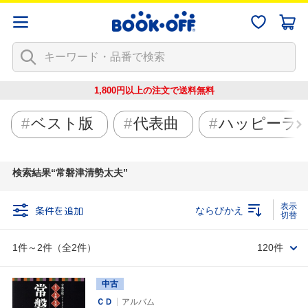
1,800円以上の注文で
送料無料
ベスト版
代表曲
ハッピーラ
検索結果
常磐津清勢太夫
条件を追加
ならびかえ
1件～2件（全2件）
120件
中古
ＣＤ
アルバム