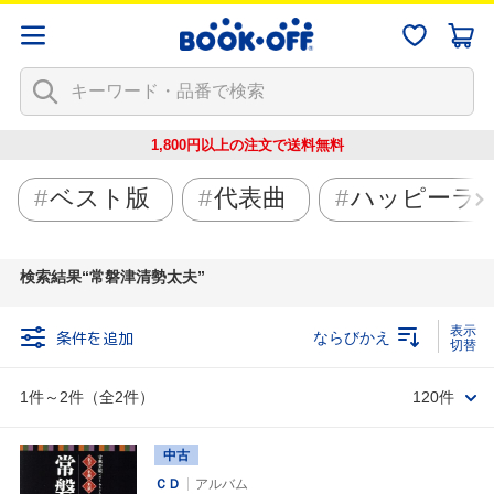
1,800円以上の注文で
送料無料
ベスト版
代表曲
ハッピーラ
検索結果
常磐津清勢太夫
条件を追加
ならびかえ
1件～2件（全2件）
120件
中古
ＣＤ
アルバム