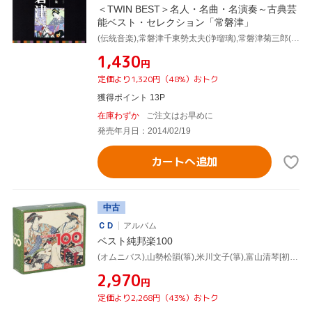
＜TWIN BEST＞名人・名曲・名演奏～古典芸
能ベスト・セレクション「常磐津」
(伝統音楽),常磐津千東勢太夫(浄瑠璃),常磐津菊三郎(三味線),常磐津千勢太夫(浄瑠璃),常磐津千代太夫(浄瑠璃),常磐津三東勢太夫(浄瑠璃),常磐津清勢太夫(浄瑠璃),岸沢式佐[十世](三味線)
¥1,430
円
定価より1,320円（48%）おトク
獲得ポイント 13P
在庫わずか
ご注文はお早めに
発売年月日：2014/02/19
カートへ追加
中古
ＣＤ
アルバム
ベスト純邦楽100
(オムニバス),山勢松韻(箏),米川文子(箏),富山清琴[初代](三弦),宮城喜代子(箏),青木鈴慕(尺八),常磐津千東勢太夫,千本歌扇
¥2,970
円
定価より2,268円（43%）おトク