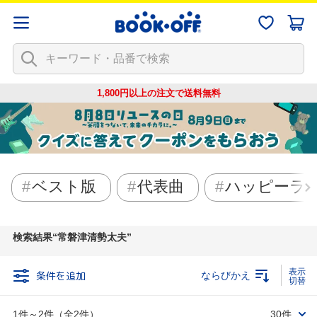
1,800円以上の注文で
送料無料
ベスト版
代表曲
ハッピーラ
検索結果
常磐津清勢太夫
条件を追加
ならびかえ
1件～2件（全2件）
30件