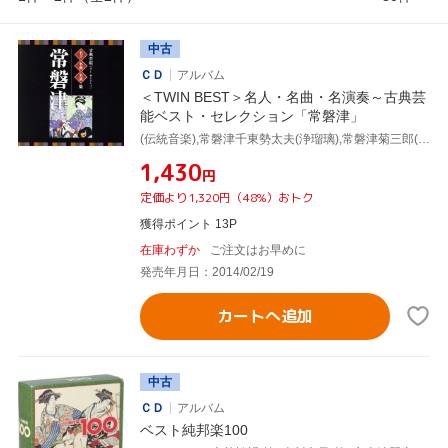
中古
ＣＤ
アルバム
＜TWIN BEST＞名人・名曲・名演奏～古典芸
能ベスト・セレクション「常磐津」
(伝統音楽),常磐津千東勢太夫(浄瑠璃),常磐津菊三郎(三味線),常磐津千勢太夫(浄瑠璃),常磐津千代太夫(浄瑠璃),常磐津三東勢太夫(浄瑠璃),常磐津清勢太夫(浄瑠璃),岸沢式佐[十世](三味線)
¥1,430
円
定価より1,320円（48%）おトク
獲得ポイント 13P
在庫わずか
ご注文はお早めに
発売年月日：2014/02/19
カートへ追加
中古
ＣＤ
アルバム
ベスト純邦楽100