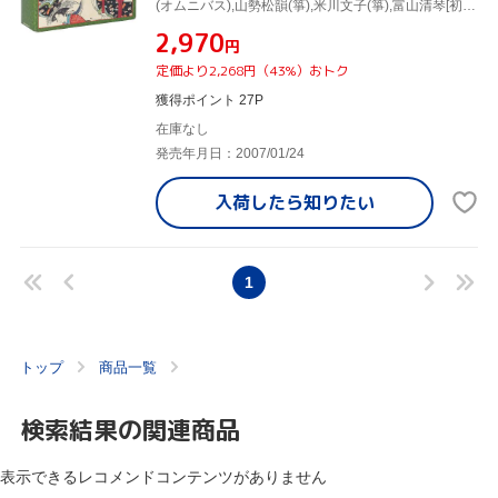
(オムニバス),山勢松韻(箏),米川文子(箏),富山清琴[初代](三弦),宮城喜代子(箏),青木鈴慕(尺八),常磐津千東勢太夫,千本歌扇
¥2,970
円
定価より2,268円（43%）おトク
獲得ポイント 27P
在庫なし
発売年月日：2007/01/24
入荷したら
知りたい
1
トップ
商品一覧
検索結果の関連商品
表示できるレコメンドコンテンツがありません