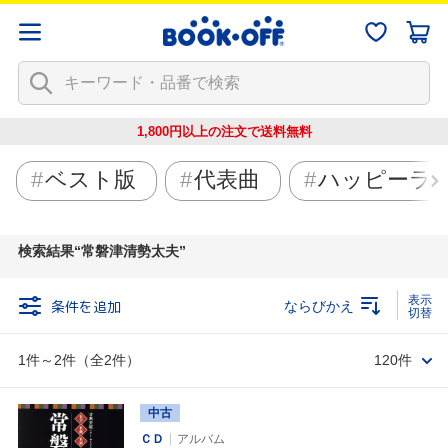
1,800円以上の注文で
送料無料
ベスト版
代表曲
ハッピーラ
検索結果
常磐津清勢太夫
条件を追加
ならびかえ
1件～2件（全2件）
120件
中古
ＣＤ
アルバム