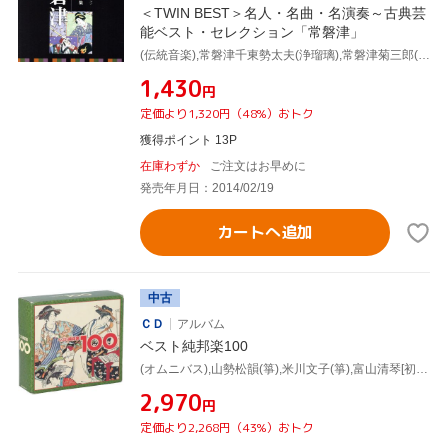
＜TWIN BEST＞名人・名曲・名演奏～古典芸
能ベスト・セレクション「常磐津」
(伝統音楽),常磐津千東勢太夫(浄瑠璃),常磐津菊三郎(三味線),常磐津千勢太夫(浄瑠璃),常磐津千代太夫(浄瑠璃),常磐津三東勢太夫(浄瑠璃),常磐津清勢太夫(浄瑠璃),岸沢式佐[十世](三味線)
¥1,430
円
定価より1,320円（48%）おトク
獲得ポイント 13P
在庫わずか
ご注文はお早めに
発売年月日：2014/02/19
カートへ追加
中古
ＣＤ
アルバム
ベスト純邦楽100
(オムニバス),山勢松韻(箏),米川文子(箏),富山清琴[初代](三弦),宮城喜代子(箏),青木鈴慕(尺八),常磐津千東勢太夫,千本歌扇
¥2,970
円
定価より2,268円（43%）おトク