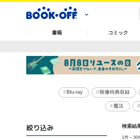
書籍
コミック
Blu-ray
映像特典収録
魔法
絞り込み
検索結
1件～30