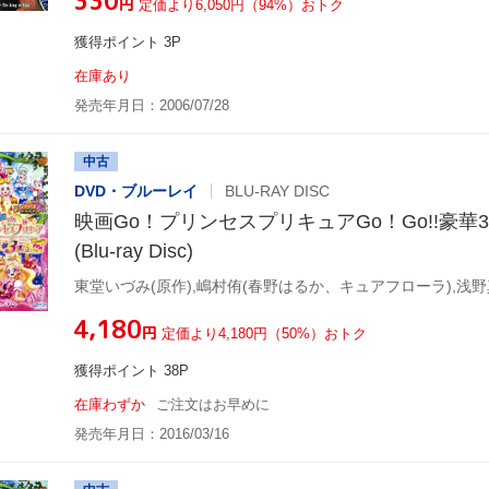
¥330
円
定価より6,050円（94%）おトク
獲得ポイント 3P
在庫あり
発売年月日：2006/07/28
中古
DVD・ブルーレイ
BLU-RAY DISC
映画Go！プリンセスプリキュアGo！Go!!豪華3本
(Blu-ray Disc)
¥4,180
円
定価より4,180円（50%）おトク
獲得ポイント 38P
在庫わずか
ご注文はお早めに
発売年月日：2016/03/16