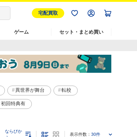
宅配買取
ゲーム
セット・まとめ買い
異世界が舞台
転校
初回特典有
ならびか
表示件数：
30件