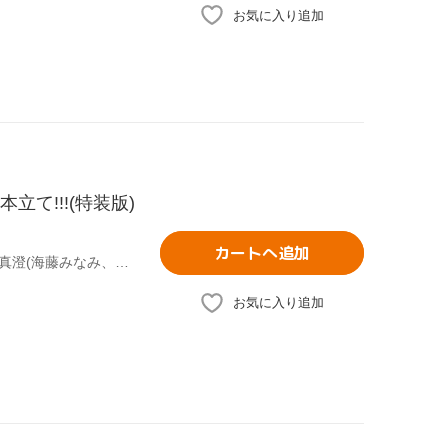
お気に入り追加
立て!!!(特装版)
カートへ追加
東堂いづみ(原作),嶋村侑(春野はるか、キュアフローラ),浅野真澄(海藤みなみ、キュアマーメイド),山村響(天ノ川きらら、キュアトゥインクル)
お気に入り追加