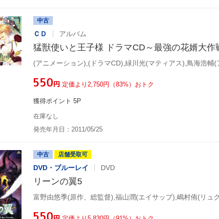
中古
ＣＤ
アルバム
猛獣使いと王子様 ドラマCD～最強の花婿大作
¥550
円
定価より2,750円（83%）おトク
獲得ポイント 5P
在庫なし
発売年月日：2011/05/25
中古
店舗受取可
DVD・ブルーレイ
DVD
リーンの翼5
富野由悠季(原作、総監督),福山潤(エイサップ),嶋村侑(リュク
¥550
円
定価より5,830円（91%）おトク