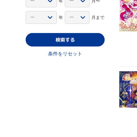
年
月〜
年
月まで
検索する
条件をリセット