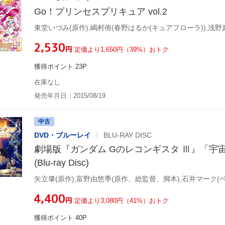
Go！プリンセスプリキュア vol.2
¥2,530
円
定価より1,650円（39%）おトク
獲得ポイント 23P
在庫なし
発売年月日：2015/08/19
中古
DVD・ブルーレイ
BLU-RAY DISC
劇場版『ガンダム Gのレコンギスタ Ⅲ』「宇
(Blu-ray Disc)
¥4,400
円
定価より3,080円（41%）おトク
獲得ポイント 40P