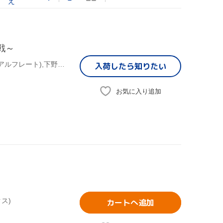
え
戦～
(アニメーション),(ドラマCD),緑川光(マティアス),鳥海浩輔(アルフレート),下野紘(ルシア),梶裕貴(エリク),安元洋貴(クラウス),寺島拓篤(シルビオ),嶋村侑(ゲルダ)
入荷したら
知りたい
お気に入り追加
ス)
カートへ追加