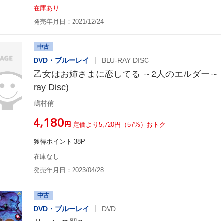
在庫あり
発売年月日：2021/12/24
中古
DVD・ブルーレイ
BLU-RAY DISC
乙女はお姉さまに恋してる ～2人のエルダー～ Blu-r
ray Disc)
嶋村侑
¥4,180
円
定価より5,720円（57%）おトク
獲得ポイント 38P
在庫なし
発売年月日：2023/04/28
中古
DVD・ブルーレイ
DVD