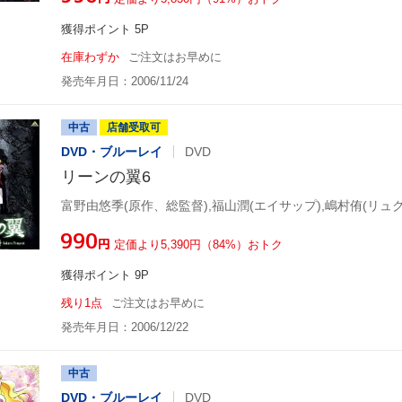
獲得ポイント 5P
在庫わずか
ご注文はお早めに
発売年月日：2006/11/24
中古
店舗受取可
DVD・ブルーレイ
DVD
リーンの翼6
富野由悠季(原作、総監督),福山潤(エイサップ),嶋村侑(リュク
¥990
円
定価より5,390円（84%）おトク
獲得ポイント 9P
残り1点
ご注文はお早めに
発売年月日：2006/12/22
中古
DVD・ブルーレイ
DVD