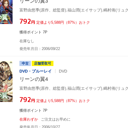
リーンの翼3
富野由悠季(原作、総監督),福山潤(エイサップ),嶋村侑(リュク
¥792
円
定価より5,588円（87%）おトク
獲得ポイント 7P
在庫なし
発売年月日：2006/09/22
中古
店舗受取可
DVD・ブルーレイ
DVD
リーンの翼4
富野由悠季(原作、総監督),福山潤(エイサップ),嶋村侑(リュク
¥792
円
定価より5,588円（87%）おトク
獲得ポイント 7P
在庫わずか
ご注文はお早めに
発売年月日：2006/10/27