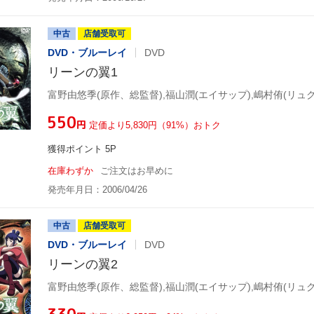
中古
店舗受取可
DVD・ブルーレイ
DVD
リーンの翼1
富野由悠季(原作、総監督),福山潤(エイサップ),嶋村侑(リュク
¥550
円
定価より5,830円（91%）おトク
獲得ポイント 5P
在庫わずか
ご注文はお早めに
発売年月日：2006/04/26
中古
店舗受取可
DVD・ブルーレイ
DVD
リーンの翼2
富野由悠季(原作、総監督),福山潤(エイサップ),嶋村侑(リュク