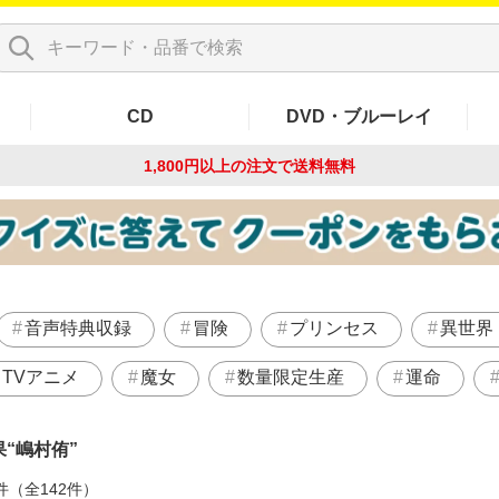
CD
DVD・ブルーレイ
1,800円以上の注文で
送料無料
音声特典収録
冒険
プリンセス
異世界
TVアニメ
魔女
数量限定生産
運命
果
嶋村侑
件（全142件）