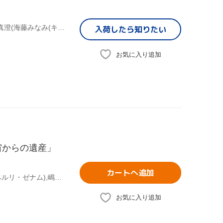
東堂いづみ(原作),嶋村侑(春野はるか(キュアフローラ)),浅野真澄(海藤みなみ(キュアマーメイド)),山村響(天ノ川きらら(キュアトゥインクル)),中谷友紀子(キャラクターデザイン),高木洋(音楽)
入荷したら
知りたい
お気に入り追加
宙からの遺産」
カートへ追加
矢立肇(原作),富野由悠季(原作、総監督、脚本),石井マーク(ベルリ・ゼナム),嶋村侑(アイーダ・スルガン),寿美菜子(ノレド・ナグ),佐藤拓也(マスク),吉田健一(キャラクターデザイン、作画監督),菅野祐悟(音楽)
お気に入り追加