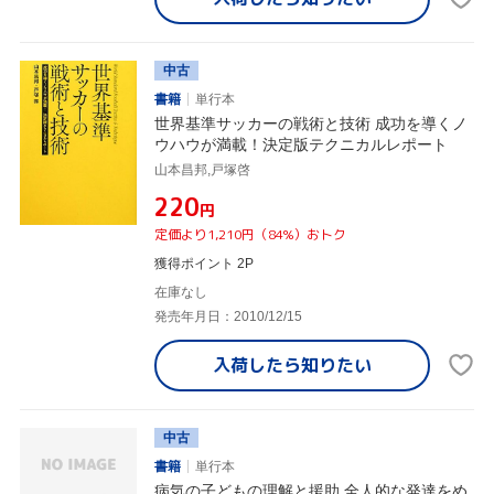
中古
書籍
単行本
世界基準サッカーの戦術と技術 成功を導くノ
ウハウが満載！決定版テクニカルレポート
山本昌邦,戸塚啓
¥220
円
定価より1,210円（84%）おトク
獲得ポイント 2P
在庫なし
発売年月日：2010/12/15
入荷したら
知りたい
中古
書籍
単行本
病気の子どもの理解と援助 全人的な発達をめ