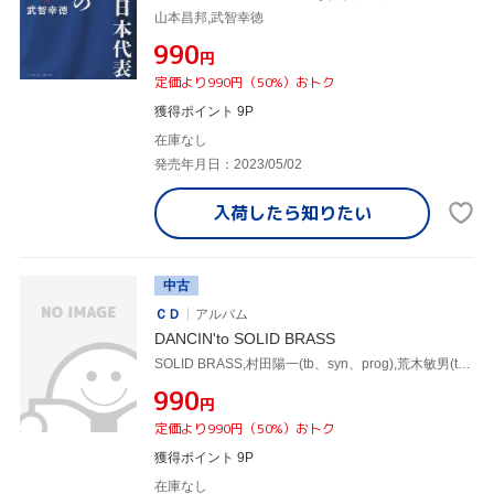
山本昌邦,武智幸徳
¥990
円
定価より990円（50%）おトク
獲得ポイント 9P
在庫なし
発売年月日：2023/05/02
入荷したら
知りたい
中古
ＣＤ
アルバム
DANCIN'to SOLID BRASS
SOLID BRASS,村田陽一(tb、syn、prog),荒木敏男(tp),エリック宮城(tp),菅坡雅彦(tp),本田雅人(sax),竹野昌邦(sax),山本拓夫(as、bs、ts)
¥990
円
定価より990円（50%）おトク
獲得ポイント 9P
在庫なし