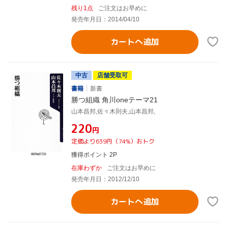
残り1点
ご注文はお早めに
発売年月日：2014/04/10
カートへ追加
中古
店舗受取可
書籍
新書
勝つ組織 角川oneテーマ21
山本昌邦,佐々木則夫,山本昌邦,
¥220
円
定価より639円（74%）おトク
獲得ポイント 2P
在庫わずか
ご注文はお早めに
発売年月日：2012/12/10
カートへ追加