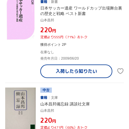
書籍
新書
日本サッカー遺産 ワールドカップ出場舞台裏
の歴史と戦略 ベスト新書
山本昌邦
¥220
円
定価より555円（71%）おトク
獲得ポイント 2P
在庫なし
発売年月日：2009/06/20
入荷したら
知りたい
中古
書籍
文庫
山本昌邦備忘録 講談社文庫
山本昌邦
¥220
円
定価より471円（68%）おトク