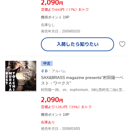
¥2,090
円
定価より440円（17%）おトク
獲得ポイント 19P
在庫なし
発売年月日：2009/05/20
入荷したら
知りたい
中古
ＣＤ
アルバム
SAX&BRASS magazine presents“村田陽一ベ
スト・ワークス"
村田陽一(tb、vo、euphonium、btb),西村浩二(tp),荒木敏男(tp),小池修(as),竹野昌邦(ts),山本拓夫(bs),佐藤潔(tub),村上“ポンタ"秀一(ds)
¥2,090
円
定価より1,052円（33%）おトク
獲得ポイント 19P
在庫あり
発売年月日：2008/03/05