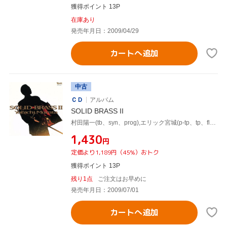
獲得ポイント 13P
在庫あり
発売年月日：2009/04/29
カートへ追加
中古
ＣＤ
アルバム
SOLID BRASS II
村田陽一(tb、syn、prog),エリック宮城(p-tp、tp、flh),荒木敏男(tp、flh),菅坡雅彦(tp、flh),山本拓夫(reeds),竹野昌邦(reeds),本田雅人(reeds),佐藤潔(tub)
¥1,430
円
定価より1,189円（45%）おトク
獲得ポイント 13P
残り1点
ご注文はお早めに
発売年月日：2009/07/01
カートへ追加