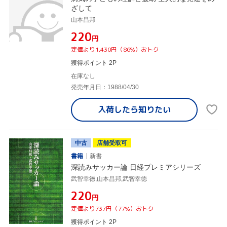
ざして
山本昌邦
¥220
円
定価より1,430円（86%）おトク
獲得ポイント 2P
在庫なし
発売年月日：1988/04/30
入荷したら
知りたい
中古
店舗受取可
書籍
新書
深読みサッカー論 日経プレミアシリーズ
武智幸徳,山本昌邦,武智幸徳
¥220
円
定価より737円（77%）おトク
獲得ポイント 2P