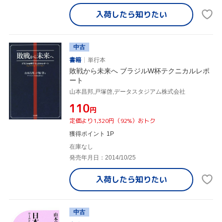
入荷したら
知りたい
中古
書籍
単行本
敗戦から未来へ ブラジルW杯テクニカルレポ
ート
山本昌邦,戸塚啓,データスタジアム株式会社
¥110
円
定価より1,320円（92%）おトク
獲得ポイント 1P
在庫なし
発売年月日：2014/10/25
入荷したら
知りたい
中古