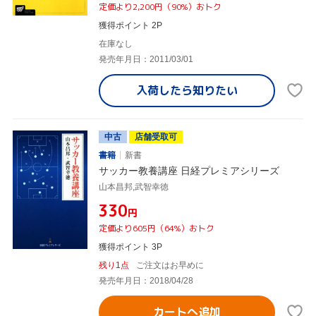
定価より2,200円（90%）おトク
獲得ポイント 2P
在庫なし
発売年月日：2011/03/01
入荷したら
知りたい
中古
店舗受取可
書籍
新書
サッカー教養講座 日経プレミアシリーズ
山本昌邦,武智幸徳
¥330
円
定価より605円（64%）おトク
獲得ポイント 3P
残り1点
ご注文はお早めに
発売年月日：2018/04/28
カートへ追加