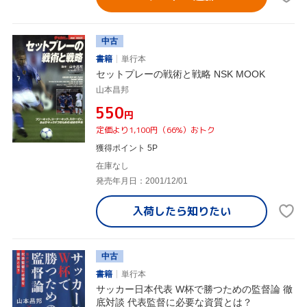
中古
書籍
単行本
セットプレーの戦術と戦略 NSK MOOK
山本昌邦
¥550
円
定価より1,100円（66%）おトク
獲得ポイント 5P
在庫なし
発売年月日：2001/12/01
入荷したら
知りたい
中古
書籍
単行本
サッカー日本代表 W杯で勝つための監督論 徹
底対談 代表監督に必要な資質とは？