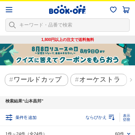
1,800円以上の注文で
送料無料
ワールドカップ
オーケストラ
検索結果
山本昌邦
条件を追加
ならびかえ
1件～24件（全24件）
60件