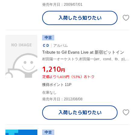
発売年月日：2009/07/01
入荷したら
知りたい
中古
ＣＤ
アルバム
Tribute to Gil Evans Live at 新宿ピットイン
村田陽一オーケストラ,村田陽一(arr、cond、tb、p),奥村晶(tp),松島啓之(tp),青木泰成(tb),津上研太(ss、as),竹野昌邦(fl、ss、ts),山本拓夫(fl、bcl、bs)
¥1,210
円
定価より1,409円（53%）おトク
獲得ポイント 11P
在庫なし
発売年月日：2012/08/08
入荷したら
知りたい
中古