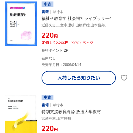
中古
書籍
単行本
福祉科教育学 社会福祉ライブラリー4
近藤久史,二文字理明,山根祥雄,山本昌邦,
¥220
円
定価より2,200円（90%）おトク
獲得ポイント 2P
在庫なし
発売年月日：2006/04/14
入荷したら
知りたい
中古
書籍
単行本
特別支援教育総論 放送大学教材
宮崎英憲,山本昌邦
¥220
円