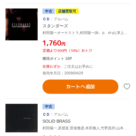
中古
店舗受取可
ＣＤ
アルバム
スタンダーズ
村田陽一オーケストラ,村田陽一(tb、p、el-p),津上研太(ss、as),竹野昌邦(ts),山本拓夫(bs、fl),奥村晶(tp),松島啓之(tp),青木タイセイ(tb)
¥1,760
円
定価より990円（36%）おトク
獲得ポイント 16P
在庫わずか
ご注文はお早めに
発売年月日：2009/04/29
カートへ追加
中古
ＣＤ
アルバム
SOLID BRASS
村田陽一,原朋直,菅坡雅彦,本田雅人,竹野昌邦,山本拓夫,関島岳郎,佐藤潔