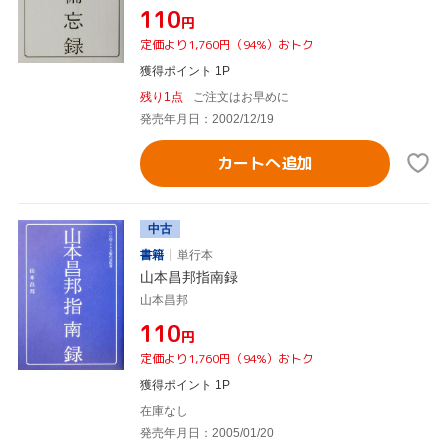
¥110
円
定価より1,760円（94%）おトク
獲得ポイント 1P
残り1点
ご注文はお早めに
発売年月日：2002/12/19
カートへ追加
中古
書籍
単行本
山本昌邦指南録
山本昌邦
¥110
円
定価より1,760円（94%）おトク
獲得ポイント 1P
在庫なし
発売年月日：2005/01/20