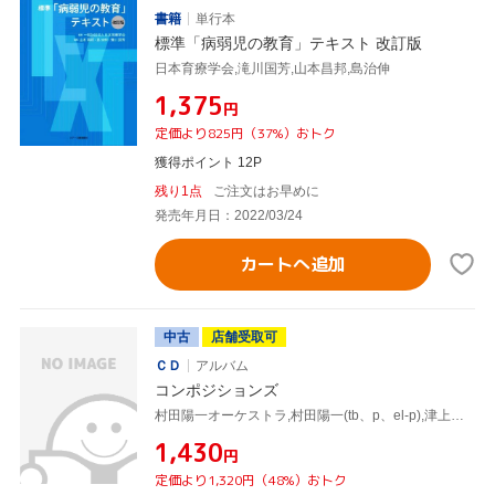
書籍
単行本
標準「病弱児の教育」テキスト 改訂版
日本育療学会,滝川国芳,山本昌邦,島治伸
¥1,375
円
定価より825円（37%）おトク
獲得ポイント 12P
残り1点
ご注文はお早めに
発売年月日：2022/03/24
カートへ追加
中古
店舗受取可
ＣＤ
アルバム
コンポジションズ
村田陽一オーケストラ,村田陽一(tb、p、el-p),津上研太(ss、as),竹野昌邦(ts),山本拓夫(bs、fl),奥村晶(tp),松島啓之(tp),青木タイセイ(tb)
¥1,430
円
定価より1,320円（48%）おトク