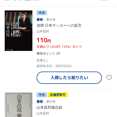
中古
書籍
単行本
道標 日本サッカーへの提言
山本昌邦
¥110
円
定価より1,650円（93%）おトク
獲得ポイント 1P
在庫なし
発売年月日：2007/12/12
入荷したら
知りたい
中古
店舗受取可
書籍
単行本
山本昌邦備忘録
山本昌邦