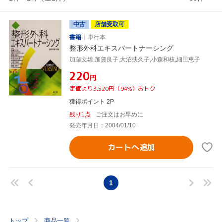
中古
店舗受取可
書籍
単行本
整形外科エキスパートナーシング
加藤文雄,加賀良子,大沼扶久子,小森和枝,細田恵子
¥220
円
定価より3,520円（94%）おトク
獲得ポイント 2P
残り1点
ご注文はお早めに
発売年月日：2004/01/10
カートへ追加
1
トップ
商品一覧