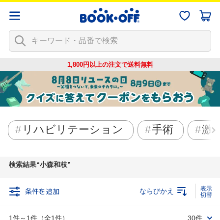
1,800円以上の注文で
送料無料
リハビリテーション
手術
激
検索結果
小森和枝
条件を追加
ならびかえ
1件～1件（全1件）
30件