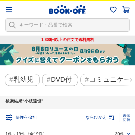
1,800円以上の注文で
送料無料
乳幼児
DVD付
コミュニケー
検索結果
小枝達也
条件を追加
ならびかえ
1件～19件（全19件）
30件