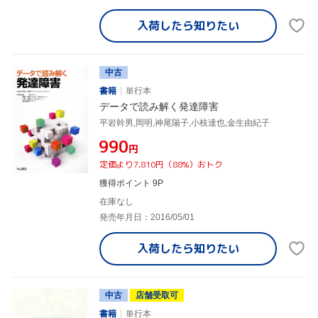
入荷したら
知りたい
中古
書籍
単行本
データで読み解く発達障害
平岩幹男,岡明,神尾陽子,小枝達也,金生由紀子
¥990
円
定価より7,810円（88%）おトク
獲得ポイント 9P
在庫なし
発売年月日：2016/05/01
入荷したら
知りたい
中古
店舗受取可
書籍
単行本