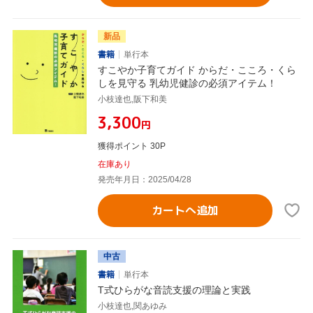
新品
書籍
単行本
すこやか子育てガイド からだ・こころ・くら
しを見守る 乳幼児健診の必須アイテム！
小枝達也,阪下和美
¥3,300
円
獲得ポイント 30P
在庫あり
発売年月日：2025/04/28
カートへ追加
中古
書籍
単行本
T式ひらがな音読支援の理論と実践
小枝達也,関あゆみ