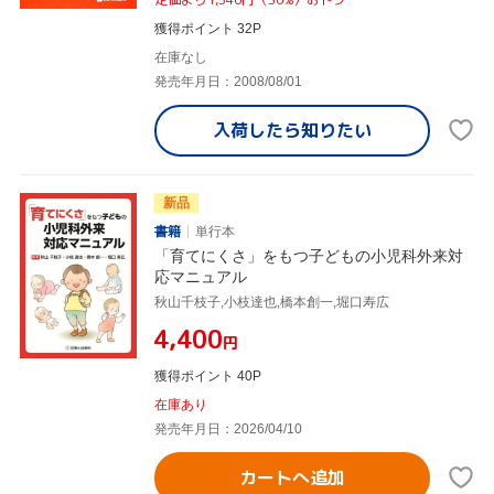
獲得ポイント 32P
在庫なし
発売年月日：2008/08/01
入荷したら
知りたい
新品
書籍
単行本
「育てにくさ」をもつ子どもの小児科外来対
応マニュアル
秋山千枝子,小枝達也,橋本創一,堀口寿広
¥4,400
円
獲得ポイント 40P
在庫あり
発売年月日：2026/04/10
カートへ追加