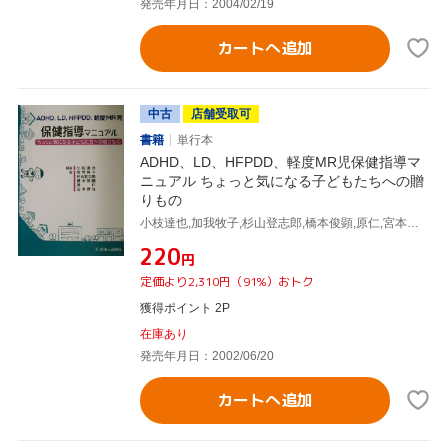
発売年月日：2004/02/19
カートへ追加
中古
店舗受取可
書籍
単行本
ADHD、LD、HFPDD、軽度MR児保健指導マ
ニュアル ちょっと気になる子どもたちへの贈
りもの
小枝達也,加我牧子,杉山登志郎,橋本俊顕,原仁,宮本信也
¥220
円
定価より2,310円（91%）おトク
獲得ポイント 2P
在庫あり
発売年月日：2002/06/20
カートへ追加