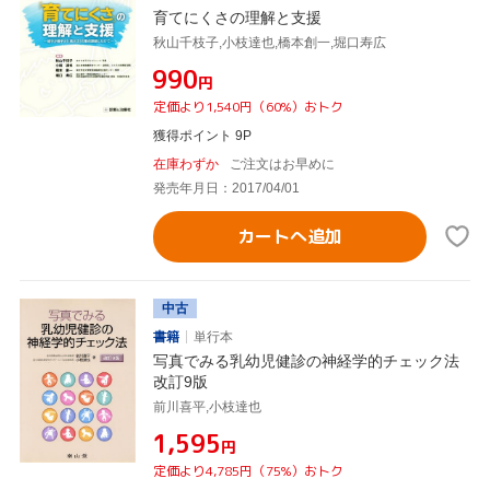
育てにくさの理解と支援
秋山千枝子,小枝達也,橋本創一,堀口寿広
¥990
円
定価より1,540円（60%）おトク
獲得ポイント 9P
在庫わずか
ご注文はお早めに
発売年月日：2017/04/01
カートへ追加
中古
書籍
単行本
写真でみる乳幼児健診の神経学的チェック法
改訂9版
前川喜平,小枝達也
¥1,595
円
定価より4,785円（75%）おトク