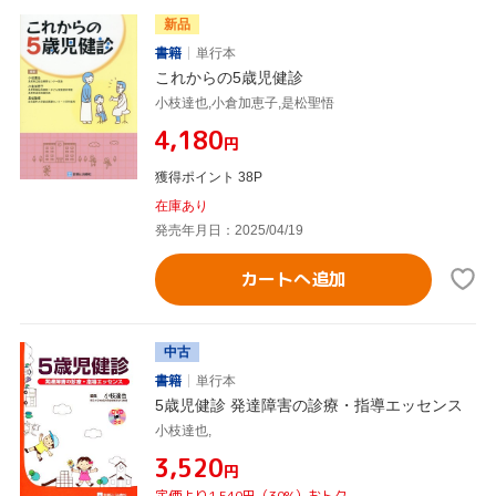
新品
書籍
単行本
これからの5歳児健診
小枝達也,小倉加恵子,是松聖悟
¥4,180
円
獲得ポイント 38P
在庫あり
発売年月日：2025/04/19
カートへ追加
中古
書籍
単行本
5歳児健診 発達障害の診療・指導エッセンス
小枝達也,
¥3,520
円
定価より1,540円（30%）おトク