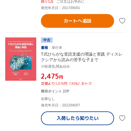
残り1点
ご注文はお早めに
発売年月日：2017/06/01
カートへ追加
中古
書籍
単行本
T式ひらがな音読支援の理論と実践 ディスレ
クシアから読みの苦手な子まで
小枝達也,関あゆみ
¥2,475
円
定価より1,375円（35%）おトク
獲得ポイント 22P
在庫なし
発売年月日：2022/06/07
入荷したら
知りたい