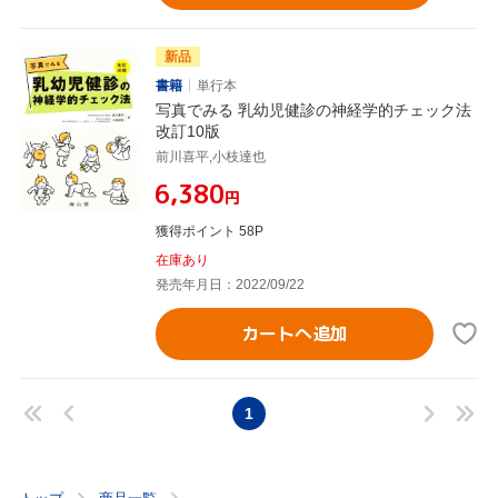
新品
書籍
単行本
写真でみる 乳幼児健診の神経学的チェック法
改訂10版
前川喜平,小枝達也
¥6,380
円
獲得ポイント 58P
在庫あり
発売年月日：2022/09/22
カートへ追加
1