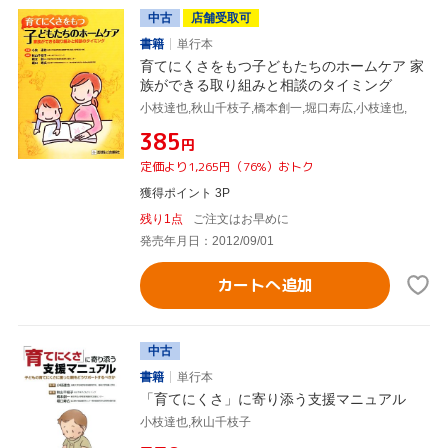
中古
店舗受取可
書籍
単行本
育てにくさをもつ子どもたちのホームケア 家
族ができる取り組みと相談のタイミング
小枝達也,秋山千枝子,橋本創一,堀口寿広,小枝達也,
¥385
円
定価より1,265円（76%）おトク
獲得ポイント 3P
残り1点
ご注文はお早めに
発売年月日：2012/09/01
カートへ追加
中古
書籍
単行本
「育てにくさ」に寄り添う支援マニュアル
小枝達也,秋山千枝子