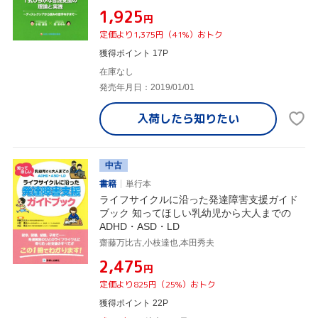
¥1,925
円
定価より1,375円（41%）おトク
獲得ポイント 17P
在庫なし
発売年月日：2019/01/01
入荷したら
知りたい
中古
書籍
単行本
ライフサイクルに沿った発達障害支援ガイド
ブック 知ってほしい乳幼児から大人までの
ADHD・ASD・LD
齋藤万比古,小枝達也,本田秀夫
¥2,475
円
定価より825円（25%）おトク
獲得ポイント 22P