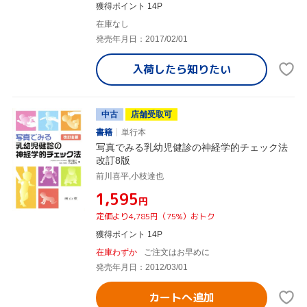
獲得ポイント 14P
在庫なし
発売年月日：2017/02/01
入荷したら
知りたい
中古
店舗受取可
書籍
単行本
写真でみる乳幼児健診の神経学的チェック法
改訂8版
前川喜平,小枝達也
¥1,595
円
定価より4,785円（75%）おトク
獲得ポイント 14P
在庫わずか
ご注文はお早めに
発売年月日：2012/03/01
カートへ追加