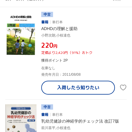
中古
書籍
単行本
ADHDの理解と援助
小野次朗,小枝達也
¥220
円
定価より2,420円（91%）おトク
獲得ポイント 2P
在庫なし
発売年月日：2011/08/08
入荷したら
知りたい
中古
書籍
単行本
乳幼児健診の神経学的チェック法 改訂7版
前川喜平,小枝達也