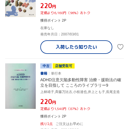
¥220
円
定価より6,160円（96%）おトク
獲得ポイント 2P
在庫なし
発売年月日：2007/03/01
入荷したら
知りたい
中古
店舗受取可
書籍
単行本
ADHD注意欠陥多動性障害 治療・援助法の確
立を目指して こころのライブラリー9
上林靖子,斉藤万比古,小枝達也,井上とも子,長尾圭造
¥220
円
定価より1,540円（87%）おトク
獲得ポイント 2P
残り1点
ご注文はお早めに