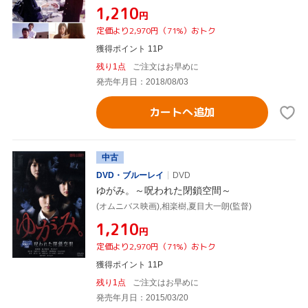
¥1,210
円
定価より2,970円（71%）おトク
獲得ポイント 11P
残り1点
ご注文はお早めに
発売年月日：2018/08/03
カートへ追加
中古
DVD・ブルーレイ
DVD
ゆがみ。～呪われた閉鎖空間～
(オムニバス映画),相楽樹,夏目大一朗(監督)
¥1,210
円
定価より2,970円（71%）おトク
獲得ポイント 11P
残り1点
ご注文はお早めに
発売年月日：2015/03/20