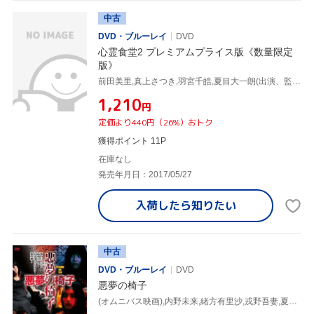
中古
DVD・ブルーレイ
DVD
心霊食堂2 プレミアムプライス版《数量限定
版》
前田美里,真上さつき,羽宮千皓,夏目大一朗(出演、監督、脚本),福谷孝宏(出演、監督、プロデューサー),佐々木勝己(監督、脚本、撮影)
¥1,210
円
定価より440円（26%）おトク
獲得ポイント 11P
在庫なし
発売年月日：2017/05/27
入荷したら
知りたい
中古
DVD・ブルーレイ
DVD
悪夢の椅子
(オムニバス映画),内野未来,緒方有里沙,戎野吾妻,夏目大一朗(監督、脚本、編集),福谷孝宏(監督、脚本、プロデューサー),kuma(alfred)(音楽),高橋剛(音楽)