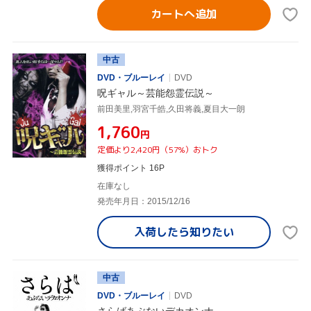
カートへ追加
中古
DVD・ブルーレイ
DVD
呪ギャル～芸能怨霊伝説～
前田美里,羽宮千皓,久田将義,夏目大一朗
¥1,760
円
定価より2,420円（57%）おトク
獲得ポイント 16P
在庫なし
発売年月日：2015/12/16
入荷したら
知りたい
中古
DVD・ブルーレイ
DVD