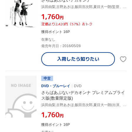
さらばあぶないデカオンナ
浜田由梨,古野あきほ,飯田浩次郎,夏目大一朗(監督、脚本、出演)
¥1,760
円
定価より2,420円（57%）おトク
獲得ポイント 16P
在庫なし
発売年月日：2016/05/28
入荷したら
知りたい
中古
DVD・ブルーレイ
DVD
さらばあぶないデカオンナ プレミアムプライ
ス版(数量限定版)
浜田由梨,古野あきほ,飯田浩次郎,夏目大一朗(出演、監督、脚本)
¥1,760
円
獲得ポイント 16P