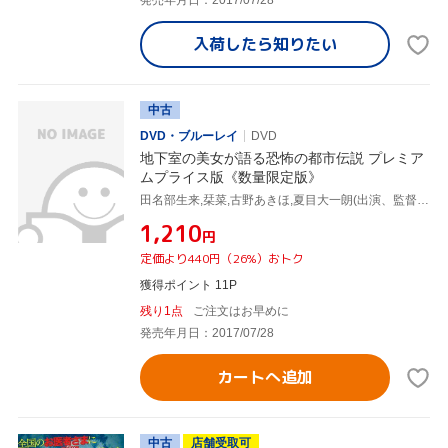
発売年月日：2017/07/28
入荷したら
知りたい
中古
DVD・ブルーレイ
DVD
地下室の美女が語る恐怖の都市伝説 プレミア
ムプライス版《数量限定版》
田名部生来,栞菜,古野あきほ,夏目大一朗(出演、監督、脚本),福谷孝宏(出演、監督、プロデューサー),川原杏奈(監督、脚本),堀井良太(音楽),高橋剛(音楽)
¥1,210
円
定価より440円（26%）おトク
獲得ポイント 11P
残り1点
ご注文はお早めに
発売年月日：2017/07/28
カートへ追加
中古
店舗受取可