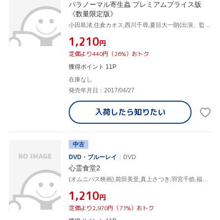
パラノーマル寄生蟲 プレミアムプライス版
《数量限定版》
小田島渚,住倉カオス,西川千尋,夏目大一朗(出演、監督、脚本)
¥1,210
円
定価より440円（26%）おトク
獲得ポイント 11P
在庫なし
発売年月日：2017/04/27
入荷したら
知りたい
中古
DVD・ブルーレイ
DVD
心霊食堂2
(オムニバス映画),前田美里,真上さつき,羽宮千皓,福谷孝宏(監督、プロデューサー、出演),佐々木勝己(監督、脚本、撮影),夏目大一朗(脚本、監督、編集、出演)
¥1,210
円
定価より2,970円（71%）おトク