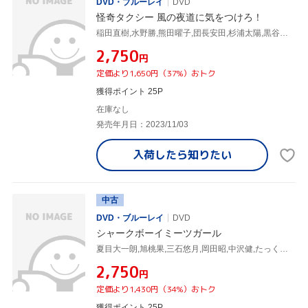
DVD・ブルーレイ
DVD
怪奇タクシー 風の夜道に気をつけろ！
稲田直樹,水野勝,熊田曜子,団長安田,杉浦太陽,黒谷友香,夏目大一朗,森野達弥
¥2,750
円
定価より1,650円（37%）おトク
獲得ポイント 25P
在庫なし
発売年月日：2023/11/03
入荷したら
知りたい
中古
DVD・ブルーレイ
DVD
シャークボーイミーツガール
夏目大一朗,旭桃果,三石悠月,岡田昭,中沢健,たっくー,ガンジー横須賀
¥2,750
円
定価より1,430円（34%）おトク
獲得ポイント 25P