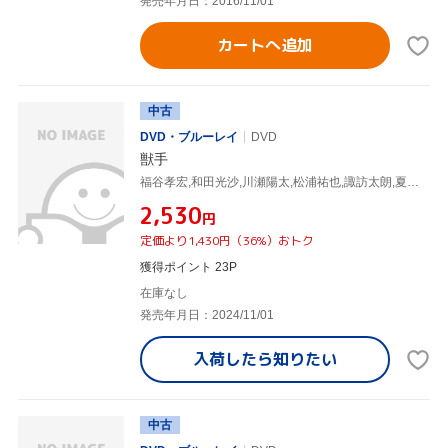
発売年月日：2016/11/01
カートへ追加
中古
DVD・ブルーレイ
DVD
獣手
福谷孝宏,和田光沙,川瀬陽太,松浦祐也,諏訪太朗,夏目大一朗,高橋剛,Open the case
¥2,530
円
定価より1,430円（36%）おトク
獲得ポイント 23P
在庫なし
発売年月日：2024/11/01
入荷したら
知りたい
中古