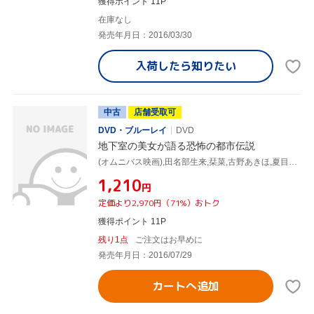
獲得ポイント 11P
在庫なし
発売年月日：2016/03/30
入荷したら
知りたい
中古
店舗受取可
DVD・ブルーレイ
DVD
地下室の美女が語る恐怖の都市伝説
(オムニバス映画),田名部生来,栞菜,古野あきほ,夏目大一朗(監督、脚本),福谷孝宏(監督、プロデューサー),川原杏奈(監督、脚本),堀井良太(音楽)
¥1,210
円
定価より2,970円（71%）おトク
獲得ポイント 11P
残り1点
ご注文はお早めに
発売年月日：2016/07/29
カートへ追加