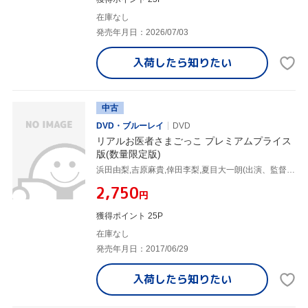
在庫なし
発売年月日：2026/07/03
入荷したら
知りたい
中古
DVD・ブルーレイ
DVD
リアルお医者さまごっこ プレミアムプライス
版(数量限定版)
浜田由梨,吉原麻貴,倖田李梨,夏目大一朗(出演、監督、脚本)
¥2,750
円
獲得ポイント 25P
在庫なし
発売年月日：2017/06/29
入荷したら
知りたい