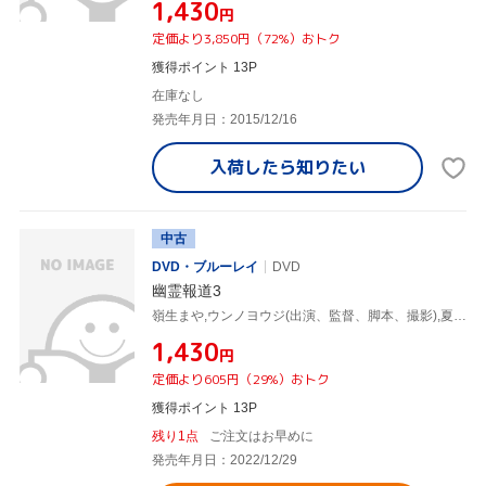
¥1,430
円
定価より3,850円（72%）おトク
獲得ポイント 13P
在庫なし
発売年月日：2015/12/16
入荷したら
知りたい
中古
DVD・ブルーレイ
DVD
幽霊報道3
嶺生まや,ウンノヨウジ(出演、監督、脚本、撮影),夏目大一朗,西川千尋,青野ナオ
¥1,430
円
定価より605円（29%）おトク
獲得ポイント 13P
残り1点
ご注文はお早めに
発売年月日：2022/12/29