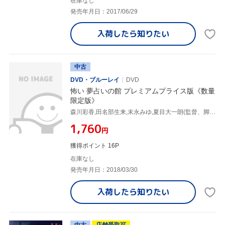
在庫なし
発売年月日：2017/06/29
入荷したら
知りたい
中古
DVD・ブルーレイ
DVD
怖い 夢占いの館 プレミアムプライス版《数量
限定版》
森川彩香,田名部生来,末永みゆ,夏目大一朗(監督、脚本),高橋剛(音楽)
¥1,760
円
獲得ポイント 16P
在庫なし
発売年月日：2018/03/30
入荷したら
知りたい