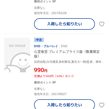
獲得ポイント 9P
在庫なし
発売年月日：2017/01/28
入荷したら
知りたい
中古
DVD・ブルーレイ
DVD
心霊食堂 プレミアムプライス版《数量限定
版》
浜田由梨,白河優菜,島村舞花,夏目大一朗(監督、脚本),福谷孝宏(監督、脚本、プロデューサー)
¥990
円
定価より660円（40%）おトク
獲得ポイント 9P
在庫なし
発売年月日：2017/05/27
入荷したら
知りたい