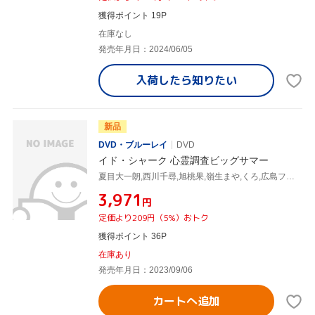
獲得ポイント 19P
在庫なし
発売年月日：2024/06/05
入荷したら
知りたい
新品
DVD・ブルーレイ
DVD
イド・シャーク 心霊調査ビッグサマー
夏目大一朗,西川千尋,旭桃果,嶺生まや,くろ,広島フレディ,ハニートラップ梅木,國澤一誠
¥3,971
円
定価より209円（5%）おトク
獲得ポイント 36P
在庫あり
発売年月日：2023/09/06
カートへ追加