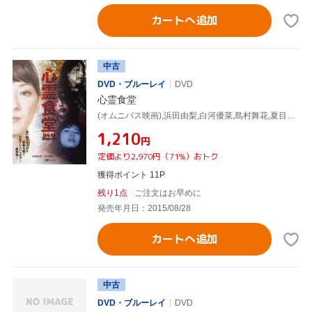
カートへ追加
中古
DVD・ブルーレイ
DVD
心霊食堂
(オムニバス映画),浜田由梨,白河優菜,島村舞花,夏目大一朗(監督、脚本),福谷孝宏(監督、脚本)
¥1,210
円
定価より2,970円（71%）おトク
獲得ポイント 11P
残り1点
ご注文はお早めに
発売年月日：2015/08/28
カートへ追加
中古
DVD・ブルーレイ
DVD