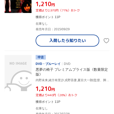
¥1,210
円
定価より2,970円（71%）おトク
獲得ポイント 11P
在庫なし
発売年月日：2015/09/29
入荷したら
知りたい
中古
DVD・ブルーレイ
DVD
悪夢の椅子 プレミアムプライス版《数量限定
版》
内野未来,緒方有里沙,戎野吾妻,夏目大一朗(監督、脚本、編集),福谷孝宏(出演、監督、脚本、プロデューサー),kuma(alfred)(音楽),高橋剛(音楽),堀井良太(音楽)
¥1,210
円
定価より440円（26%）おトク
獲得ポイント 11P
在庫なし