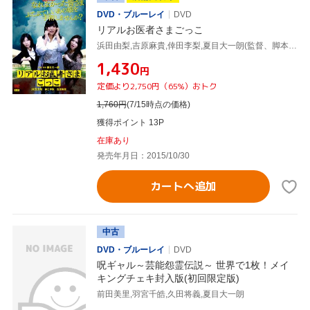
DVD・ブルーレイ
DVD
リアルお医者さまごっこ
浜田由梨,吉原麻貴,倖田李梨,夏目大一朗(監督、脚本、出演)
¥1,430
円
定価より2,750円（65%）おトク
1,760
円
(7/15時点の価格)
獲得ポイント 13P
在庫あり
発売年月日：2015/10/30
カートへ追加
中古
DVD・ブルーレイ
DVD
呪ギャル～芸能怨霊伝説～ 世界で1枚！メイ
キングチェキ封入版(初回限定版)
前田美里,羽宮千皓,久田将義,夏目大一朗