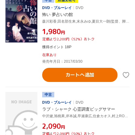
中古
店舗受取可
DVD・ブルーレイ
DVD
怖い 夢占いの館
森川彩香,田名部生来,末永みゆ,夏目大一朗(監督、脚本),高橋剛(音楽)
¥1,980
円
定価より2,200円（52%）おトク
獲得ポイント 18P
在庫あり
発売年月日：2017/03/30
カートへ追加
中古
DVD・ブルーレイ
DVD
ラブ・シャーク 心霊調査ビッグサマー
中沢健,旭桃果,岸本誠,早瀬康広,住倉カオス,村上ROCK,氏神一番,夏目大一朗
¥2,090
円
定価より2,090円（50%）おトク