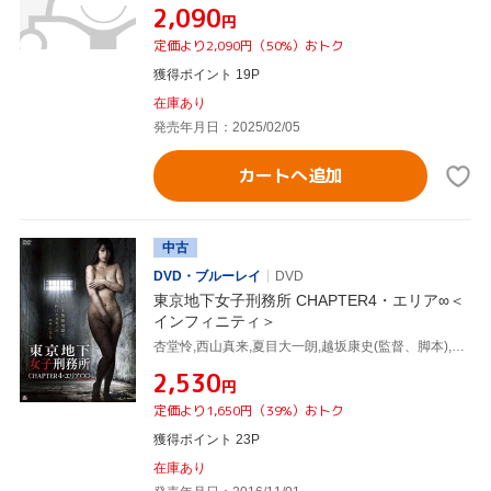
¥2,090
円
定価より2,090円（50%）おトク
獲得ポイント 19P
在庫あり
発売年月日：2025/02/05
カートへ追加
中古
DVD・ブルーレイ
DVD
東京地下女子刑務所 CHAPTER4・エリア∞＜
インフィニティ＞
杏堂怜,西山真来,夏目大一朗,越坂康史(監督、脚本),原啓二郎(製作総指揮)
¥2,530
円
定価より1,650円（39%）おトク
獲得ポイント 23P
在庫あり