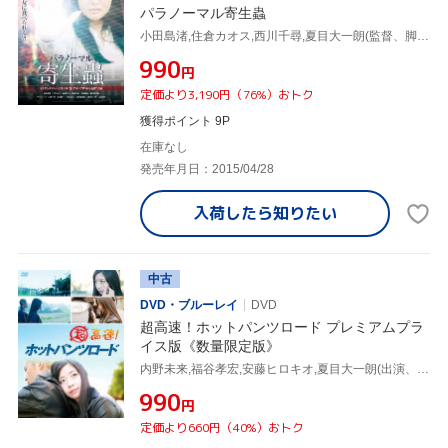
パラノーマル寄生蟲
小田島渚,住倉カオス,西川千尋,夏目大一朗(監督、脚本)
¥990
円
定価より3,190円（76%）おトク
獲得ポイント 9P
在庫なし
発売年月日：2015/04/28
入荷したら
知りたい
中古
DVD・ブルーレイ
DVD
超高速！ホットパンツロード プレミアムプラ
イス版《数量限定版》
内野未来,福谷孝宏,安藤ヒロキオ,夏目大一朗(出演、監督、脚本)
¥990
円
定価より660円（40%）おトク