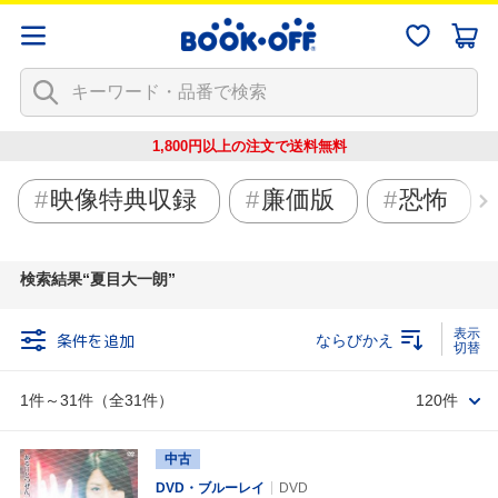
1,800円以上の注文で
送料無料
映像特典収録
廉価版
恐怖
検索結果
夏目大一朗
条件を追加
ならびかえ
1件～31件（全31件）
120件
中古
DVD・ブルーレイ
DVD