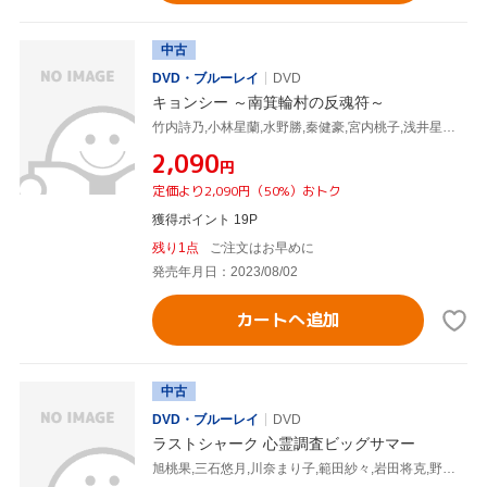
中古
DVD・ブルーレイ
DVD
キョンシー ～南箕輪村の反魂符～
竹内詩乃,小林星蘭,水野勝,秦健豪,宮内桃子,浅井星光,夏目大一朗,松田純一
¥2,090
円
定価より2,090円（50%）おトク
獲得ポイント 19P
残り1点
ご注文はお早めに
発売年月日：2023/08/02
カートへ追加
中古
DVD・ブルーレイ
DVD
ラストシャーク 心霊調査ビッグサマー
旭桃果,三石悠月,川奈まり子,範田紗々,岩田将克,野々原さやね,広島フレディ,夏目大一朗