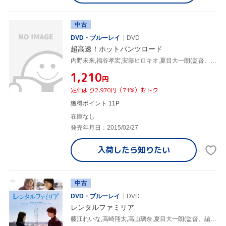
中古
DVD・ブルーレイ
DVD
超高速！ホットパンツロード
内野未来,福谷孝宏,安藤ヒロキオ,夏目大一朗(監督、脚本)
¥1,210
円
定価より2,970円（71%）おトク
獲得ポイント 11P
在庫なし
発売年月日：2015/02/27
入荷したら
知りたい
中古
DVD・ブルーレイ
DVD
レンタルファミリア
藤江れいな,高崎翔太,高山璃奈,夏目大一朗(監督、編集、脚本)