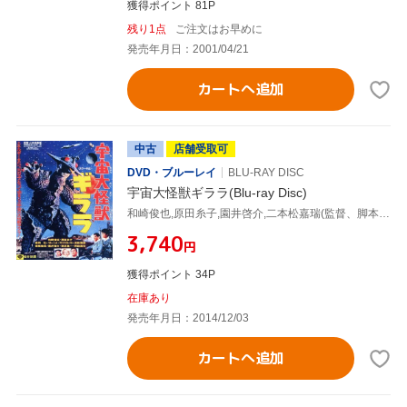
獲得ポイント 81P
残り1点
ご注文はお早めに
発売年月日：2001/04/21
カートへ追加
中古
店舗受取可
DVD・ブルーレイ
BLU-RAY DISC
宇宙大怪獣ギララ(Blu-ray Disc)
和崎俊也,原田糸子,園井啓介,二本松嘉瑞(監督、脚本),いずみたく(音楽)
¥3,740
円
獲得ポイント 34P
在庫あり
発売年月日：2014/12/03
カートへ追加