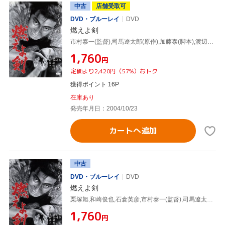
中古
店舗受取可
DVD・ブルーレイ
DVD
燃えよ剣
市村泰一(監督),司馬遼太郎(原作),加藤泰(脚本),渡辺岳夫(音楽),栗塚旭(土方歳三),和崎俊也(近藤勇),石倉英彦(沖田総司),小林哲子(佐絵)
¥1,760
円
定価より2,420円（57%）おトク
獲得ポイント 16P
在庫あり
発売年月日：2004/10/23
カートへ追加
中古
DVD・ブルーレイ
DVD
燃えよ剣
栗塚旭,和崎俊也,石倉英彦,市村泰一(監督),司馬遼太郎(原作),渡辺岳夫(音楽)
¥1,760
円