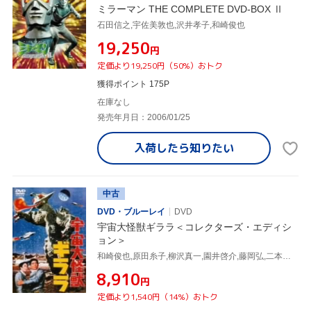
ミラーマン THE COMPLETE DVD-BOX Ⅱ
石田信之,宇佐美敦也,沢井孝子,和崎俊也
¥19,250
円
定価より19,250円（50%）おトク
獲得ポイント 175P
在庫なし
発売年月日：2006/01/25
入荷したら
知りたい
中古
DVD・ブルーレイ
DVD
宇宙大怪獣ギララ＜コレクターズ・エディシ
ョン＞
和崎俊也,原田糸子,柳沢真一,園井啓介,藤岡弘,二本松嘉瑞,元持栄美,いずみたく
¥8,910
円
定価より1,540円（14%）おトク