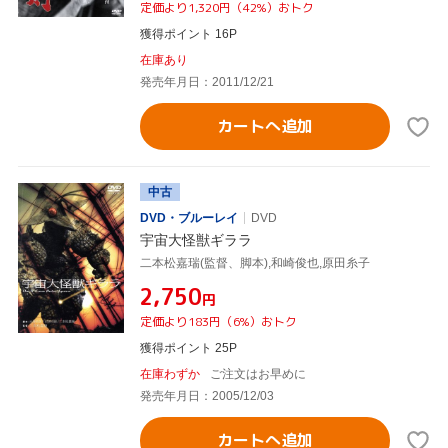
定価より1,320円（42%）おトク
獲得ポイント 16P
在庫あり
発売年月日：2011/12/21
カートへ追加
中古
DVD・ブルーレイ
DVD
宇宙大怪獣ギララ
二本松嘉瑞(監督、脚本),和崎俊也,原田糸子
¥2,750
円
定価より183円（6%）おトク
獲得ポイント 25P
在庫わずか
ご注文はお早めに
発売年月日：2005/12/03
カートへ追加