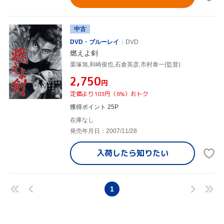
中古
DVD・ブルーレイ
DVD
燃えよ剣
栗塚旭,和崎俊也,石倉英彦,市村泰一(監督)
¥2,750
円
定価より183円（6%）おトク
獲得ポイント 25P
在庫なし
発売年月日：2007/11/28
入荷したら
知りたい
1