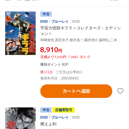
中古
DVD・ブルーレイ
DVD
宇宙大怪獣ギララ＜コレクターズ・エディシ
ョン＞
和崎俊也,原田糸子,柳沢真一,園井啓介,藤岡弘,二本松嘉瑞,元持栄美,いずみたく
¥8,910
円
定価より1,540円（14%）おトク
獲得ポイント 81P
残り1点
ご注文はお早めに
発売年月日：2001/04/21
カートへ追加
中古
店舗受取可
DVD・ブルーレイ
DVD
燃えよ剣