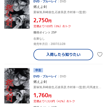
DVD・ブルーレイ
DVD
燃えよ剣
栗塚旭,和崎俊也,石倉英彦,市村泰一(監督)
¥2,750
円
定価より183円（6%）おトク
獲得ポイント 25P
在庫なし
発売年月日：2007/11/28
入荷したら
知りたい
中古
DVD・ブルーレイ
DVD
燃えよ剣
栗塚旭,和崎俊也,石倉英彦,市村泰一(監督),司馬遼太郎(原作),渡辺岳夫(音楽)
¥1,760
円
定価より1,320円（42%）おトク