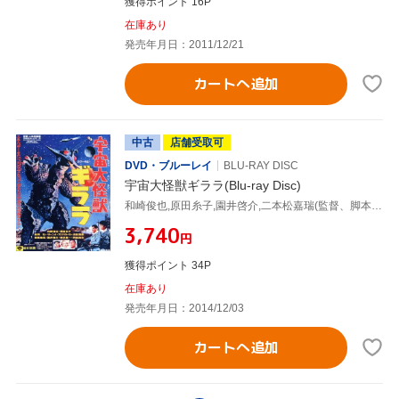
獲得ポイント 16P
在庫あり
発売年月日：2011/12/21
カートへ追加
中古
店舗受取可
DVD・ブルーレイ
BLU-RAY DISC
宇宙大怪獣ギララ(Blu-ray Disc)
和崎俊也,原田糸子,園井啓介,二本松嘉瑞(監督、脚本),いずみたく(音楽)
¥3,740
円
獲得ポイント 34P
在庫あり
発売年月日：2014/12/03
カートへ追加