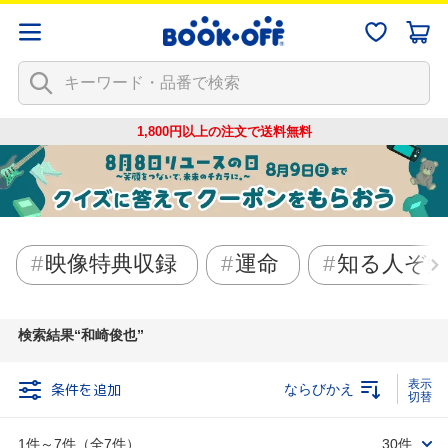
1,800円以上の注文で
送料無料
映像特典収録
運命
知る人ぞ
検索結果
和崎俊也
条件を追加
ならびかえ
1件～7件（全7件）
30件