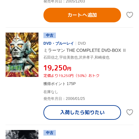
発売年月日：2005/12/03
カートへ追加
中古
DVD・ブルーレイ
DVD
ミラーマン THE COMPLETE DVD-BOX Ⅱ
石田信之,宇佐美敦也,沢井孝子,和崎俊也
¥19,250
円
定価より19,250円（50%）おトク
獲得ポイント 175P
在庫なし
発売年月日：2006/01/25
入荷したら
知りたい
中古