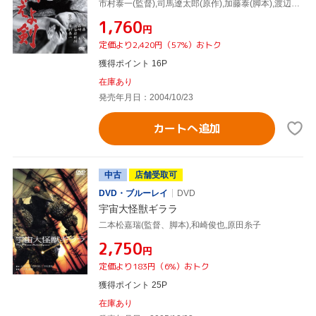
市村泰一(監督),司馬遼太郎(原作),加藤泰(脚本),渡辺岳夫(音楽),栗塚旭(土方歳三),和崎俊也(近藤勇),石倉英彦(沖田総司),小林哲子(佐絵)
¥1,760
円
定価より2,420円（57%）おトク
獲得ポイント 16P
在庫あり
発売年月日：2004/10/23
カートへ追加
中古
店舗受取可
DVD・ブルーレイ
DVD
宇宙大怪獣ギララ
二本松嘉瑞(監督、脚本),和崎俊也,原田糸子
¥2,750
円
定価より183円（6%）おトク
獲得ポイント 25P
在庫あり