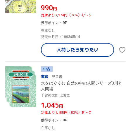
¥990
円
定価より3,174円（76%）おトク
獲得ポイント 9P
在庫なし
発売年月日：1993/05/14
入荷したら
知りたい
中古
書籍
児童書
水をはぐくむ 自然の中の人間シリーズ3川と
人間編
千賀裕太郎,比護寛
¥1,045
円
定価より1,155円（52%）おトク
獲得ポイント 9P
在庫なし