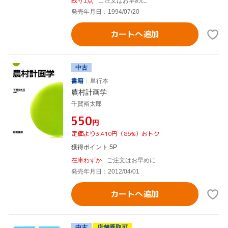
残り1点
ご注文はお早めに
発売年月日：1994/07/20
カートへ追加
中古
書籍
単行本
農村計画学
千賀裕太郎
¥550
円
定価より3,410円（86%）おトク
獲得ポイント 5P
在庫わずか
ご注文はお早めに
発売年月日：2012/04/01
カートへ追加
中古
店舗受取可