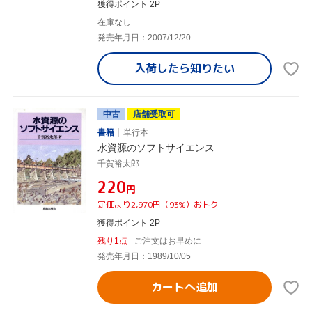
獲得ポイント 2P
在庫なし
発売年月日：2007/12/20
入荷したら
知りたい
中古
店舗受取可
書籍
単行本
水資源のソフトサイエンス
千賀裕太郎
¥220
円
定価より2,970円（93%）おトク
獲得ポイント 2P
残り1点
ご注文はお早めに
発売年月日：1989/10/05
カートへ追加