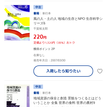
中古
書籍
単行本
風の人・土の人 地域の生存とNPO 生存科学シ
リーズ6
千賀裕太郎
¥220
円
定価より1,320円（85%）おトク
獲得ポイント 2P
在庫なし
発売年月日：2007/03/30
入荷したら
知りたい
中古
書籍
単行本
地域資源の保全と創造 景観をつくるとはどう
いうことか 全集 世界の食料 世界の農村9