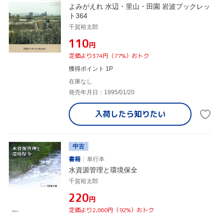
よみがえれ 水辺・里山・田園 岩波ブックレッ
ト364
千賀裕太郎
¥110
円
定価より374円（77%）おトク
獲得ポイント 1P
在庫なし
発売年月日：1995/01/20
入荷したら
知りたい
中古
書籍
単行本
水資源管理と環境保全
千賀裕太郎
¥220
円
定価より2,860円（92%）おトク