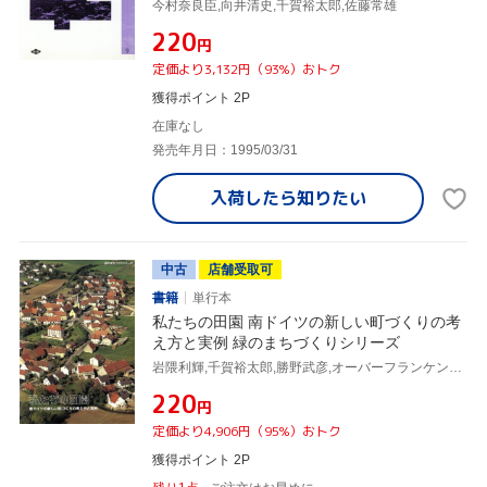
今村奈良臣,向井清史,千賀裕太郎,佐藤常雄
¥220
円
定価より3,132円（93%）おトク
獲得ポイント 2P
在庫なし
発売年月日：1995/03/31
入荷したら
知りたい
中古
店舗受取可
書籍
単行本
私たちの田園 南ドイツの新しい町づくりの考
え方と実例 緑のまちづくりシリーズ
岩隈利輝,千賀裕太郎,勝野武彦,オーバーフランケン行政局,バンベルグ農村整備局
¥220
円
定価より4,906円（95%）おトク
獲得ポイント 2P