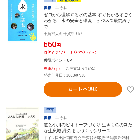
書籍
単行本
ゼロから理解する水の基本 すぐわかるすごく
わかる！水の安全と環境、ビジネス最前線ま
で
千賀裕太郎,千賀裕太郎
¥660
円
定価より1,100円（62%）おトク
獲得ポイント 6P
在庫わずか
ご注文はお早めに
発売年月日：2013/07/18
カートへ追加
中古
書籍
単行本
道と小川のビオトープづくり 生きものの新た
な生息域 緑のまちづくりシリーズ
ドイツ国土計画研究会,千賀裕太郎,勝野武彦,岩隈利輝,バイエルン州内務省建設局