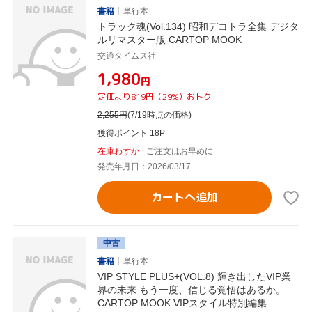
書籍
単行本
トラック魂(Vol.134) 昭和デコトラ全集 デジタ
ルリマスター版 CARTOP MOOK
交通タイムス社
¥1,980
円
定価より819円（29%）おトク
2,255
円
(7/19時点の価格)
獲得ポイント 18P
在庫わずか
ご注文はお早めに
発売年月日：2026/03/17
カートへ追加
中古
書籍
単行本
VIP STYLE PLUS+(VOL.8) 輝き出したVIP業
界の未来 もう一度、信じる覚悟はあるか。
CARTOP MOOK VIPスタイル特別編集