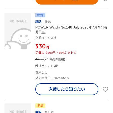
中古
雑誌
雑誌
POWER Watch(No.148 July 2026年7月号) 隔
月刊誌
交通タイムス社
¥330
円
定価より660円（66%）おトク
440
円
(7/1時点の価格)
獲得ポイント 3P
在庫なし
発売年月日：2026/05/29
入荷したら
知りたい
新品
書籍
単行本