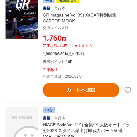
中古
店舗受取可
書籍
単行本
GR magazine(vol.09) XaCAR特別編集
CARTOP MOOK
交通タイムス社
¥1,760
円
定価より440円（20%）おトク
1,980
円
(6/30時点の価格)
獲得ポイント 16P
在庫あり
発売年月日：2026/02/04
カートへ追加
中古
書籍
単行本
HIACE Style(vol.119) 全集中!!大阪オートメッ
セ2026 スタイル爆上げ即戦力パーツ50選
CARTOP MOOK