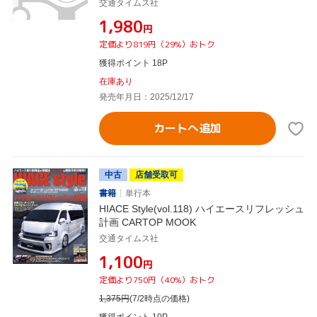
交通タイムス社
¥1,980
円
定価より819円（29%）おトク
獲得ポイント 18P
在庫あり
発売年月日：2025/12/17
カートへ追加
中古
店舗受取可
書籍
単行本
HIACE Style(vol.118) ハイエースリフレッシュ
計画 CARTOP MOOK
交通タイムス社
¥1,100
円
定価より750円（40%）おトク
1,375
円
(7/2時点の価格)