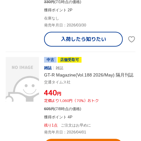
330
円
(7/1時点の価格)
獲得ポイント 2P
在庫なし
発売年月日：2026/03/30
入荷したら
知りたい
中古
店舗受取可
雑誌
雑誌
GT-R Magazine(Vol.188 2026/May) 隔月刊誌
交通タイムス社
¥440
円
定価より1,060円（70%）おトク
605
円
(7/8時点の価格)
獲得ポイント 4P
残り1点
ご注文はお早めに
発売年月日：2026/04/01