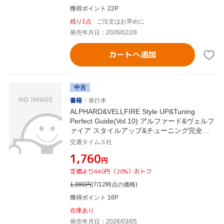
獲得ポイント 22P
残り1点
ご注文はお早めに
発売年月日：2026/02/28
カートへ追加
中古
書籍
単行本
ALPHARD&VELLFIRE Style UP&Tuning
Perfect Guide(Vol.10) アルファード&ヴェルフ
ァイア スタイルアップ&チューニング完全ガ
イド CARTOP MOOK WAGONIST特別編集
交通タイムス社
¥1,760
円
定価より440円（20%）おトク
1,980
円
(7/12時点の価格)
獲得ポイント 16P
在庫あり
発売年月日：2026/03/05