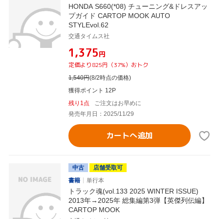
HONDA S660(*08) チューニング&ドレスアッ
プガイド CARTOP MOOK AUTO
STYLEvol.62
交通タイムス社
¥1,375
円
定価より825円（37%）おトク
1,540
円
(8/2時点の価格)
獲得ポイント 12P
残り1点
ご注文はお早めに
発売年月日：2025/11/29
カートへ追加
中古
店舗受取可
書籍
単行本
トラック魂(vol.133 2025 WINTER ISSUE)
2013年→2025年 総集編第3弾【英傑列伝編】
CARTOP MOOK