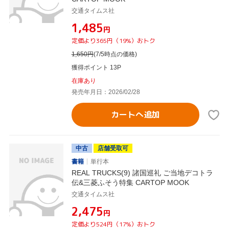
交通タイムス社
¥1,485
円
定価より365円（19%）おトク
1,650
円
(7/5時点の価格)
獲得ポイント 13P
在庫あり
発売年月日：2026/02/28
カートへ追加
中古
店舗受取可
書籍
単行本
REAL TRUCKS(9) 諸国巡礼 ご当地デコトラ
伝&三菱ふそう特集 CARTOP MOOK
交通タイムス社
¥2,475
円
定価より524円（17%）おトク