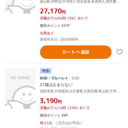
栗山航,仲野温,中澤実子,黒谷友香,萩原聖人,雨宮慶太,栗山善親,寺田志保
¥27,170
円
定価より1,430円（5%）おトク
獲得ポイント 247P
在庫あり
発売年月日：2024/09/04
カートへ追加
中古
DVD・ブルーレイ
DVD
17歳は止まらない
池田朱那,片田陽依,白石優愛,大熊杏優,青山凱,中澤実子,北村美幸,林魏堂
¥3,190
円
定価より1,210円（27%）おトク
獲得ポイント 29P
残り1点
ご注文はお早めに