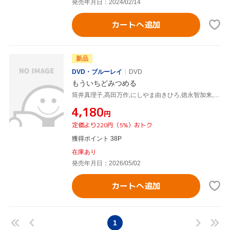
発売年月日：2024/02/14
カートへ追加
新品
DVD・ブルーレイ
DVD
もういちどみつめる
筒井真理子,髙田万作,にしやま由きひろ,徳永智加来,中澤実子,吉開湧気,佐藤慶紀,中野晃汰
¥4,180
円
定価より220円（5%）おトク
獲得ポイント 38P
在庫あり
発売年月日：2026/05/02
カートへ追加
1