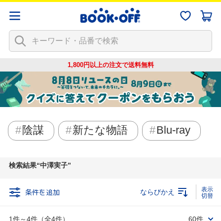
1,800円以上の注文で
送料無料
陰謀
新たな物語
Blu-ray
検索結果
中澤実子
条件を追加
ならびかえ
1件～4件（全4件）
60件