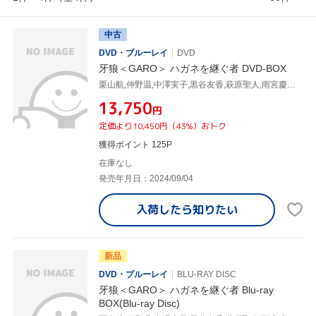
中古
DVD・ブルーレイ
DVD
牙狼＜GARO＞ ハガネを継ぐ者 DVD-BOX
栗山航,仲野温,中澤実子,黒谷友香,萩原聖人,雨宮慶太,栗山善親,寺田志保
¥13,750
円
定価より10,450円（43%）おトク
獲得ポイント 125P
在庫なし
発売年月日：2024/09/04
入荷したら
知りたい
新品
DVD・ブルーレイ
BLU-RAY DISC
牙狼＜GARO＞ ハガネを継ぐ者 Blu-ray
BOX(Blu-ray Disc)