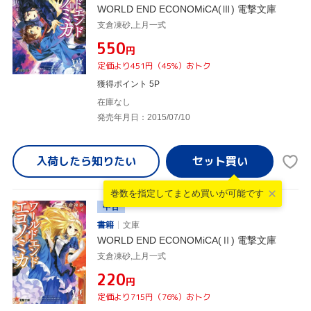
WORLD END ECONOMiCA(Ⅲ) 電撃文庫
支倉凍砂,上月一式
¥550
円
定価より451円（45%）おトク
獲得ポイント 5P
在庫なし
発売年月日：2015/07/10
入荷したら
知りたい
巻数を指定して
まとめ買いが可能です
中古
書籍
文庫
WORLD END ECONOMiCA(Ⅱ) 電撃文庫
支倉凍砂,上月一式
¥220
円
定価より715円（76%）おトク