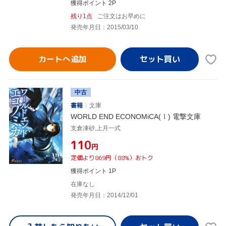
獲得ポイント 2P
残り1点
ご注文はお早めに
発売年月日：2015/03/10
カートへ追加
中古
書籍
文庫
WORLD END ECONOMiCA(Ⅰ) 電撃文庫
支倉凍砂,上月一式
¥110
円
定価より869円（88%）おトク
獲得ポイント 1P
在庫なし
発売年月日：2014/12/01