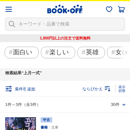
1,800円以上の注文で
送料無料
面白い
楽しい
英雄
女の
検索結果
上月一式
条件を追加
ならびかえ
1件～3件（全3件）
30件
中古
書籍
文庫