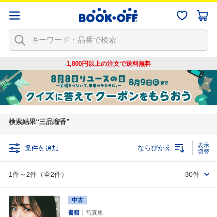
1,800円以上の注文で
送料無料
検索結果
三品瑠香
条件を追加
ならびかえ
1件～2件（全2件）
30件
中古
書籍
写真集