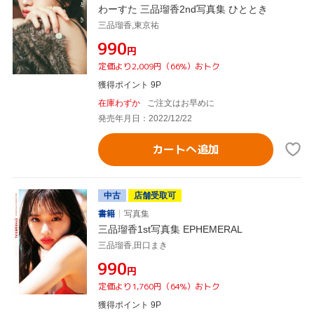
わーすた 三品瑠香2nd写真集 ひととき
三品瑠香,東京祐
¥990
円
定価より2,009円（66%）おトク
獲得ポイント 9P
在庫わずか
ご注文はお早めに
発売年月日：2022/12/22
カートへ追加
中古
店舗受取可
書籍
写真集
三品瑠香1st写真集 EPHEMERAL
三品瑠香,田口まき
¥990
円
定価より1,760円（64%）おトク
獲得ポイント 9P