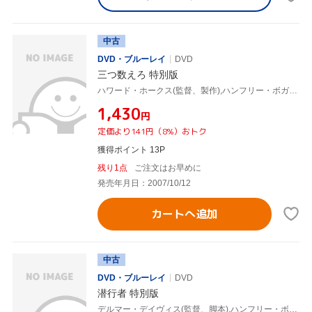
中古
DVD・ブルーレイ
DVD
三つ数えろ 特別版
ハワード・ホークス(監督、製作),ハンフリー・ボガート,ローレン・バコール,ジョン・リッジリー
¥1,430
円
定価より141円（8%）おトク
獲得ポイント 13P
残り1点
ご注文はお早めに
発売年月日：2007/10/12
カートへ追加
中古
DVD・ブルーレイ
DVD
潜行者 特別版
デルマー・デイヴィス(監督、脚本),ハンフリー・ボガート,ローレン・バコール