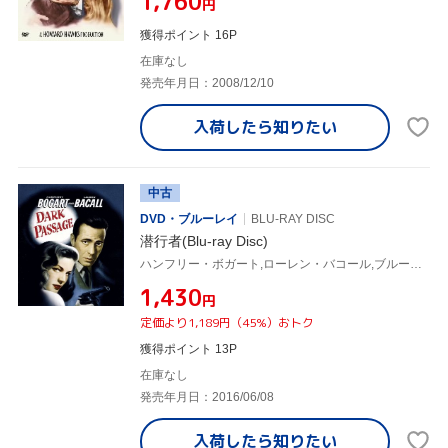
¥1,760
円
獲得ポイント 16P
在庫なし
発売年月日：2008/12/10
入荷したら
知りたい
中古
DVD・ブルーレイ
BLU-RAY DISC
潜行者(Blu-ray Disc)
ハンフリー・ボガート,ローレン・バコール,ブルース・ベネット,デルマー・デイヴィス(監督、脚本)
¥1,430
円
定価より1,189円（45%）おトク
獲得ポイント 13P
在庫なし
発売年月日：2016/06/08
入荷したら
知りたい