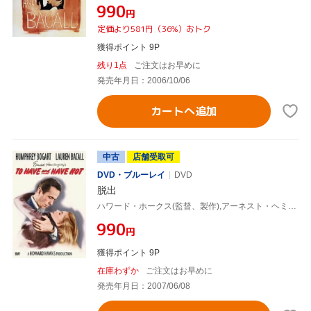
¥990
円
定価より581円（36%）おトク
獲得ポイント 9P
残り1点
ご注文はお早めに
発売年月日：2006/10/06
カートへ追加
中古
店舗受取可
DVD・ブルーレイ
DVD
脱出
ハワード・ホークス(監督、製作),アーネスト・ヘミングウェイ(原作),ハンフリー・ボガート,ローレン・バコール
¥990
円
獲得ポイント 9P
在庫わずか
ご注文はお早めに
発売年月日：2007/06/08