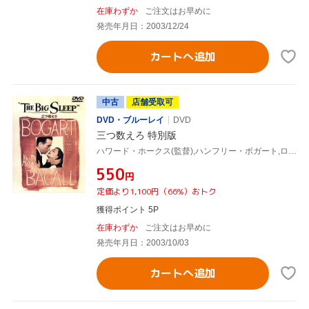
在庫わずか
ご注文はお早めに
発売年月日：2003/12/24
カートへ追加
中古
店舗受取可
DVD・ブルーレイ
DVD
三つ数えろ 特別版
ハワード・ホークス(監督),ハンフリー・ボガート,ローレン・バコール
¥550
円
定価より1,100円（66%）おトク
獲得ポイント 5P
在庫わずか
ご注文はお早めに
発売年月日：2003/10/03
カートへ追加