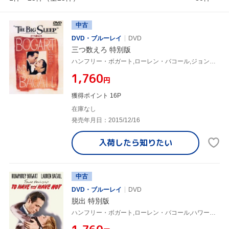
中古
DVD・ブルーレイ
DVD
三つ数えろ 特別版
ハンフリー・ボガート,ローレン・バコール,ジョン・リッジリー,ハワード・ホークス(監督、製作),レイモンド・チャンドラー(原作)
¥1,760
円
獲得ポイント 16P
在庫なし
発売年月日：2015/12/16
入荷したら
知りたい
中古
DVD・ブルーレイ
DVD
脱出 特別版
ハンフリー・ボガート,ローレン・バコール,ハワード・ホークス(監督、製作),アーネスト・ヘミングウェイ(原作)