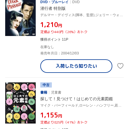
DVD・ブルーレイ
DVD
潜行者 特別版
デルマー・デイヴィス(脚本、監督),ジェリー・ウォルド(制作),デイヴィッド・グーディス(原作),フランツ・ワックスマン(音楽),ハンフリー・ボガート,ローレン・バコール,ブルース・ベネット,アグネス・ムーアヘッド
¥1,210
円
定価より440円（26%）おトク
獲得ポイント 11P
在庫なし
発売年月日：2004/12/03
入荷したら
知りたい
中古
書籍
児童書
探して！見つけて！はじめての元素図鑑
マイク・バーフィールド,ローレン・ハンフリー,若林文高,夏目大
¥1,155
円
定価より825円（41%）おトク