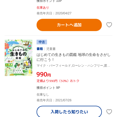
獲得ポイント 10P
在庫あり
発売年月日：2020/04/27
カートへ追加
中古
書籍
児童書
はじめての生きもの図鑑 地球の生命をさがし
に行こう！
マイク・バーフィールド,ローレン・ハンフリー,渡辺政隆,夏目大
¥990
円
定価より990円（50%）おトク
獲得ポイント 9P
在庫なし
発売年月日：2021/07/26
入荷したら
知りたい