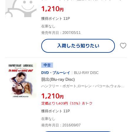
¥1,210
円
獲得ポイント 11P
在庫なし
発売年月日：2007/05/11
入荷したら
知りたい
中古
DVD・ブルーレイ
BLU-RAY DISC
脱出(Blu-ray Disc)
ハンフリー・ボガート,ローレン・バコール,ウォルター・ブレナン,ハワード・ホークス(監督),アーネスト・ヘミングウェイ(原作)
¥1,210
円
定価より1,409円（53%）おトク
獲得ポイント 11P
在庫なし
発売年月日：2016/09/07