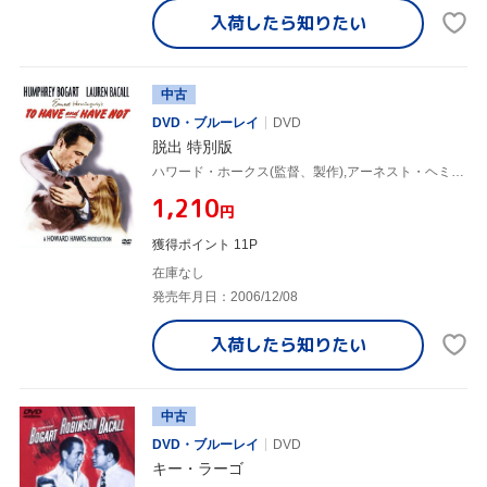
入荷したら
知りたい
中古
DVD・ブルーレイ
DVD
脱出 特別版
ハワード・ホークス(監督、製作),アーネスト・ヘミングウェイ(原作),ハンフリー・ボガート,ローレン・バコール
¥1,210
円
獲得ポイント 11P
在庫なし
発売年月日：2006/12/08
入荷したら
知りたい
中古
DVD・ブルーレイ
DVD
キー・ラーゴ