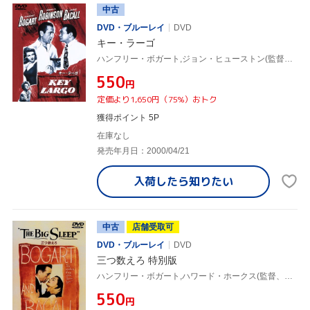
中古
DVD・ブルーレイ
DVD
キー・ラーゴ
ハンフリー・ボガート,ジョン・ヒューストン(監督、脚本),ジェリー・ウォルド(製作),リチャード・ブルックス(脚本),ローレン・バコール,ライオネル・バリモア
¥550
円
定価より1,650円（75%）おトク
獲得ポイント 5P
在庫なし
発売年月日：2000/04/21
入荷したら
知りたい
中古
店舗受取可
DVD・ブルーレイ
DVD
三つ数えろ 特別版
ハンフリー・ボガート,ハワード・ホークス(監督、製作),レイモンド・チャンドラー(原作),ウィリアム・フォークナー(脚本),マックス・スタイナー(音楽),ローレン・バコール,ジョン・リッジリー,マーサ・ヴィッカーズ
¥550
円