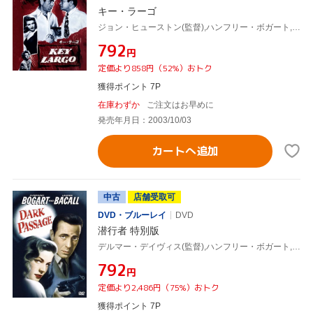
キー・ラーゴ
ジョン・ヒューストン(監督),ハンフリー・ボガート,ローレン・バコール
¥792
円
定価より858円（52%）おトク
獲得ポイント 7P
在庫わずか
ご注文はお早めに
発売年月日：2003/10/03
カートへ追加
中古
店舗受取可
DVD・ブルーレイ
DVD
潜行者 特別版
デルマー・デイヴィス(監督),ハンフリー・ボガート,ローレン・バコール
¥792
円
定価より2,486円（75%）おトク
獲得ポイント 7P