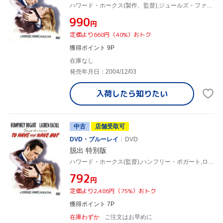
ハワード・ホークス(製作、監督),ジュールズ・ファースマン(脚本),ウィリアム・フォークナー(脚本),アーネスト・ヘミングウェイ(原作),レオ・F.フォーブステイン(音楽),ハンフリー・ボガート,ローレン・バコール,ウォルター・ブレナン
¥990
円
定価より660円（40%）おトク
獲得ポイント 9P
在庫なし
発売年月日：2004/12/03
入荷したら
知りたい
中古
店舗受取可
DVD・ブルーレイ
DVD
脱出 特別版
ハワード・ホークス(監督),ハンフリー・ボガート,ローレン・バコール,アーネスト・ヘミングウェイ(原作)
¥792
円
定価より2,486円（75%）おトク
獲得ポイント 7P
在庫わずか
ご注文はお早めに