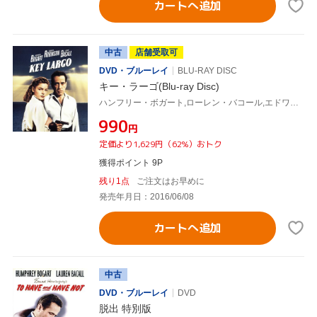
カートへ追加
中古
店舗受取可
DVD・ブルーレイ
BLU-RAY DISC
キー・ラーゴ(Blu-ray Disc)
ハンフリー・ボガート,ローレン・バコール,エドワード・G.ロビンソン,ジョン・ヒューストン(監督、脚本)
¥990
円
定価より1,629円（62%）おトク
獲得ポイント 9P
残り1点
ご注文はお早めに
発売年月日：2016/06/08
カートへ追加
中古
DVD・ブルーレイ
DVD
脱出 特別版