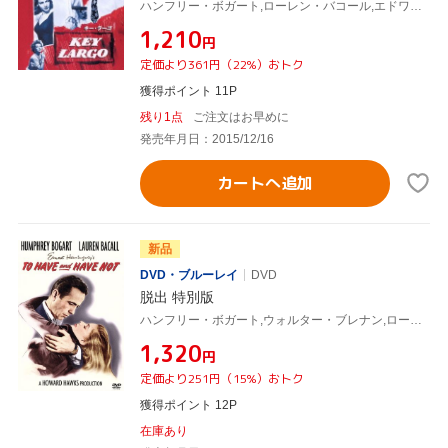
ハンフリー・ボガート,ローレン・バコール,エドワード・G.ロビンソン,ジョン・ヒューストン(監督、脚本)
¥1,210
円
定価より361円（22%）おトク
獲得ポイント 11P
残り1点
ご注文はお早めに
発売年月日：2015/12/16
カートへ追加
新品
DVD・ブルーレイ
DVD
脱出 特別版
ハンフリー・ボガート,ウォルター・ブレナン,ローレン・バコール,ハワード・ホークス(監督、製作),アーネスト・ヘミングウェイ(原作)
¥1,320
円
定価より251円（15%）おトク
獲得ポイント 12P
在庫あり