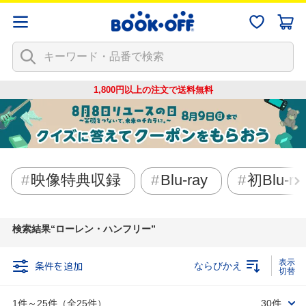
1,800円以上の注文で
送料無料
映像特典収録
Blu-ray
初Blu-r
検索結果
ローレン・ハンフリー
条件を追加
ならびかえ
1件～25件（全25件）
30件