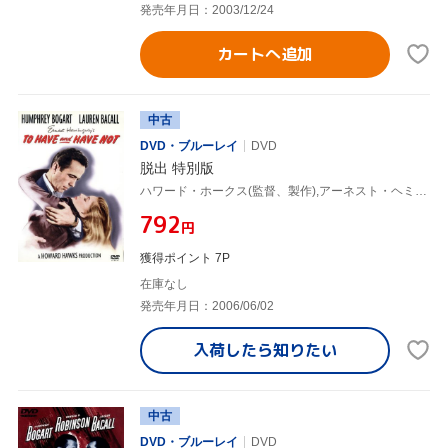
発売年月日：2003/12/24
カートへ追加
中古
DVD・ブルーレイ
DVD
脱出 特別版
ハワード・ホークス(監督、製作),アーネスト・ヘミングウェイ(原作),ハンフリー・ボガート,ローレン・バコール
¥792
円
獲得ポイント 7P
在庫なし
発売年月日：2006/06/02
入荷したら
知りたい
中古
DVD・ブルーレイ
DVD