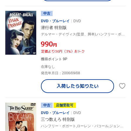
中古
DVD・ブルーレイ
DVD
潜行者 特別版
デルマー・デイヴィス(監督、脚本),ハンフリー・ボガート,ローレン・バコール
¥990
円
定価より36円（3%）おトク
獲得ポイント 9P
在庫なし
発売年月日：2006/09/08
入荷したら
知りたい
中古
店舗受取可
DVD・ブルーレイ
DVD
三つ数えろ 特別版
ハンフリー・ボガート,ローレン・バコール,ジョン・リッジリー,ハワード・ホークス(監督、製作)