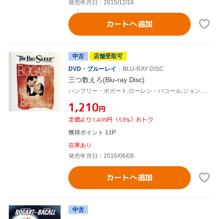
発売年月日：2015/12/16
カートへ追加
中古
店舗受取可
DVD・ブルーレイ
BLU-RAY DISC
三つ数えろ(Blu-ray Disc)
ハンフリー・ボガート,ローレン・バコール,ジョン・リッジリー,ハワード・ホークス(製作、監督),レイモンド・チャンドラー(原作)
¥1,210
円
定価より1,409円（53%）おトク
獲得ポイント 11P
在庫あり
発売年月日：2016/06/08
カートへ追加
中古