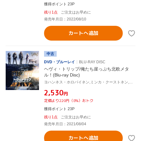
獲得ポイント 23P
残り1点
ご注文はお早めに
発売年月日：2022/08/10
カートへ追加
中古
DVD・ブルーレイ
BLU-RAY DISC
ヘヴィ・トリップ/俺たち崖っぷち北欧メタ
ル！(Blu-ray Disc)
ヨハンネス・ホロパイネン,ミンカ・クーストネン,ヴィッレ・ティーホネン,ユーソ・ラーティオ(監督、脚本),ユッカ・ヴィドゥグレン(監督、脚本),アレクシ・プラネン(監督),ヤリ・ランタラ(監督),ラウリ・ポラー(音楽)
¥2,530
円
定価より220円（8%）おトク
獲得ポイント 23P
残り1点
ご注文はお早めに
発売年月日：2021/08/04
カートへ追加