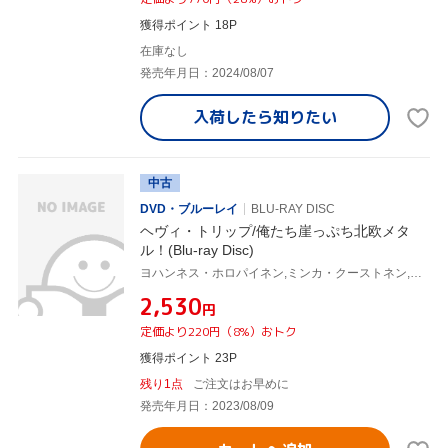
獲得ポイント 18P
在庫なし
発売年月日：2024/08/07
入荷したら
知りたい
中古
DVD・ブルーレイ
BLU-RAY DISC
ヘヴィ・トリップ/俺たち崖っぷち北欧メタ
ル！(Blu-ray Disc)
ヨハンネス・ホロパイネン,ミンカ・クーストネン,ヴィッレ・ティーホネン,ユーソ・ラーティオ,ユッカ・ヴィドゥグレン,アレクシ・プラネン,ヤリ・ランタラ,ラウリ・ポラー
¥2,530
円
定価より220円（8%）おトク
獲得ポイント 23P
残り1点
ご注文はお早めに
発売年月日：2023/08/09