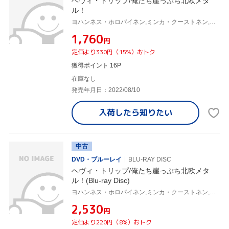
ヘヴィ・トリップ/俺たち崖っぷち北欧メタ
ル！
ヨハンネス・ホロパイネン,ミンカ・クーストネン,ヴィッレ・ティーホネン,ユーソ・ラーティオ(監督、脚本),ユッカ・ヴィドゥグレン(監督、脚本),アレクシ・プラネン(監督),ヤリ・ランタラ(監督),ラウリ・ポラー(音楽)
¥1,760
円
定価より330円（15%）おトク
獲得ポイント 16P
在庫なし
発売年月日：2022/08/10
入荷したら
知りたい
中古
DVD・ブルーレイ
BLU-RAY DISC
ヘヴィ・トリップ/俺たち崖っぷち北欧メタ
ル！(Blu-ray Disc)
ヨハンネス・ホロパイネン,ミンカ・クーストネン,ヴィッレ・ティーホネン,ユーソ・ラーティオ(監督、脚本),ユッカ・ヴィドゥグレン(監督、脚本),アレクシ・プラネン(監督),ヤリ・ランタラ(監督),ラウリ・ポラー(音楽)
¥2,530
円
定価より220円（8%）おトク