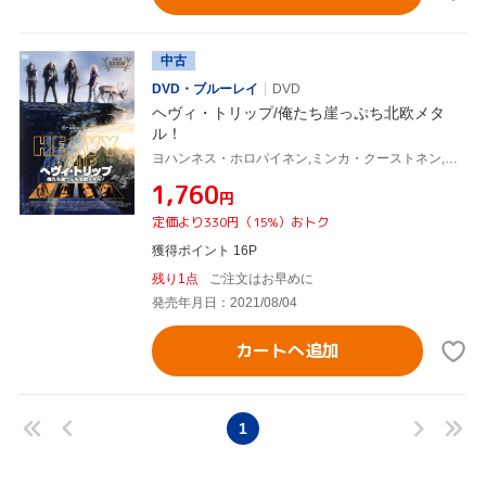
中古
DVD・ブルーレイ
DVD
ヘヴィ・トリップ/俺たち崖っぷち北欧メタ
ル！
ヨハンネス・ホロパイネン,ミンカ・クーストネン,ヴィッレ・ティーホネン,ユーソ・ラーティオ(監督、脚本),ユッカ・ヴィドゥグレン(監督、脚本),アレクシ・プラネン(監督),ヤリ・ランタラ(監督),ラウリ・ポラー(音楽)
¥1,760
円
定価より330円（15%）おトク
獲得ポイント 16P
残り1点
ご注文はお早めに
発売年月日：2021/08/04
カートへ追加
1