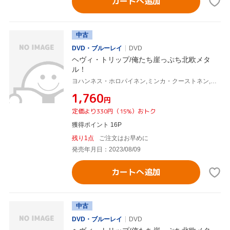
カートへ追加
中古
DVD・ブルーレイ
DVD
ヘヴィ・トリップ/俺たち崖っぷち北欧メタ
ル！
ヨハンネス・ホロパイネン,ミンカ・クーストネン,ヴィッレ・ティーホネン,ユーソ・ラーティオ,ユッカ・ヴィドゥグレン,アレクシ・プラネン,ヤリ・ランタラ,ラウリ・ポラー
¥1,760
円
定価より330円（15%）おトク
獲得ポイント 16P
残り1点
ご注文はお早めに
発売年月日：2023/08/09
カートへ追加
中古
DVD・ブルーレイ
DVD