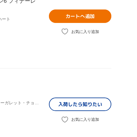
ズン6 フィナーレ
カートへ追加
ハート
お気に入り追加
マウリシオ・カーゲル(指揮),マウリシオ・カーゲル(cond),マーガレット・チョーカー(S),ローラント・ヘルマン(Br),ロメイン・ビシュコフ(Br),マーティン・ヒル(T),ワウト・オーステルカンプ(B),リスボン・グルベンキアン合唱団
入荷したら
知りたい
お気に入り追加