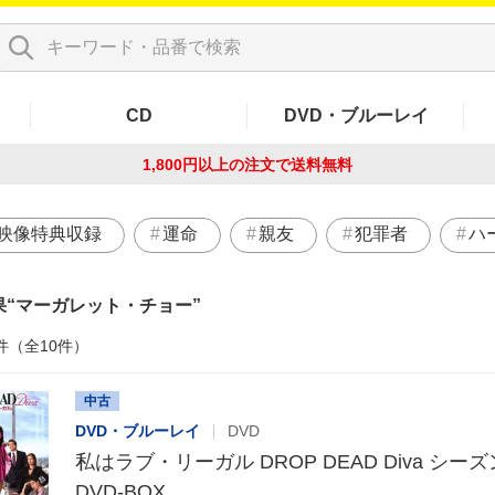
CD
DVD・ブルーレイ
1,800円以上の注文で
送料無料
映像特典収録
運命
親友
犯罪者
ハ
果
マーガレット・チョー
件（全10件）
中古
DVD・ブルーレイ
DVD
私はラブ・リーガル DROP DEAD Diva シー
DVD-BOX