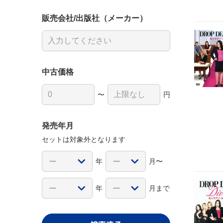
販売会社/出版社（メーカー）
中古価格
〜
円
発売年月
セットは対象外となります
年
月〜
年
月まで