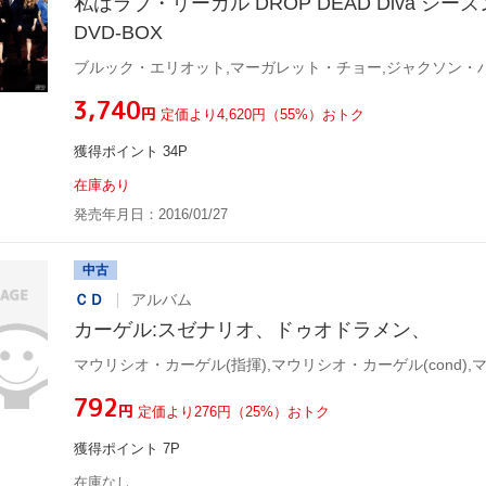
私はラブ・リーガル DROP DEAD Diva シー
DVD-BOX
ブルック・エリオット,マーガレット・チョー,ジャクソン・
¥3,740
円
定価より4,620円（55%）おトク
獲得ポイント 34P
在庫あり
発売年月日：2016/01/27
中古
ＣＤ
アルバム
カーゲル:スゼナリオ、ドゥオドラメン、
¥792
円
定価より276円（25%）おトク
獲得ポイント 7P
在庫なし