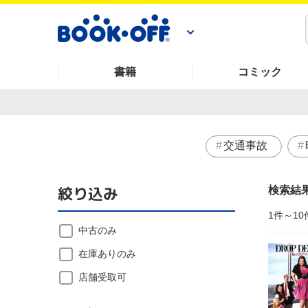
書籍
コミック
交通事故
絞り込み
検索結
1件～10
中古のみ
在庫ありのみ
店舗受取可