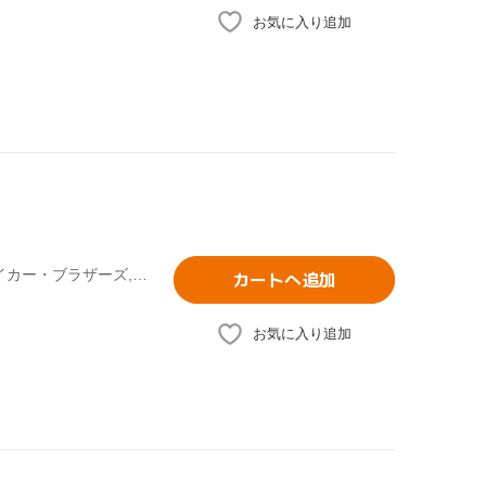
お気に入り追加
(オムニバス),ザ・ニュー・マスターサウンズ,レタス,ザ・ベイカー・ブラザーズ,Flow Dynamics,ブラウンアウト,ヘヴン・セント&エクスタシー,マイティ・ライダース
カートへ追加
お気に入り追加