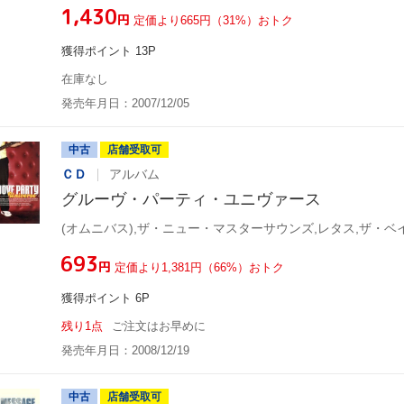
¥1,430
円
定価より665円（31%）おトク
獲得ポイント 13P
在庫なし
発売年月日：2007/12/05
中古
店舗受取可
ＣＤ
アルバム
グルーヴ・パーティ・ユニヴァース
¥693
円
定価より1,381円（66%）おトク
獲得ポイント 6P
残り1点
ご注文はお早めに
発売年月日：2008/12/19
中古
店舗受取可