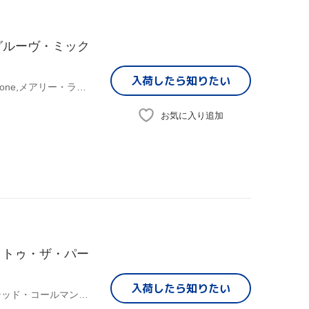
グルーヴ・ミック
入荷したら
知りたい
黒田大介(MIX),マイティ・ライダース,Round Robin & Brimstone,メアリー・ラヴ,ターナー・ブラザーズ,Sons & Daughters Of Lite,E.W.Wainwright & The African Roots Of Jazz,プーチョ&ザ・ラテン・ソウル・ブラザーズ
お気に入り追加
・トゥ・ザ・パー
入荷したら
知りたい
(オムニバス),ザ・ハー・ユー・パーカッション・グループ,テッド・コールマン・バンド,タッチ・オブ・クラス,メッセンジャーズ・インコーポレイテッド,マイティ・ライダース,ザ・サイドワインダーズ,ヘヴン・セント&エクスタシー