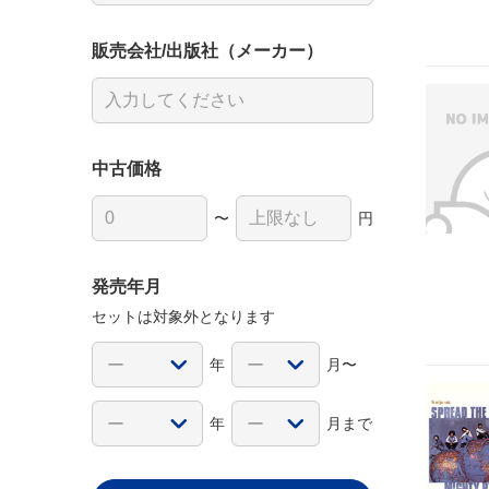
販売会社/出版社（メーカー）
中古価格
〜
円
発売年月
セットは対象外となります
年
月〜
年
月まで