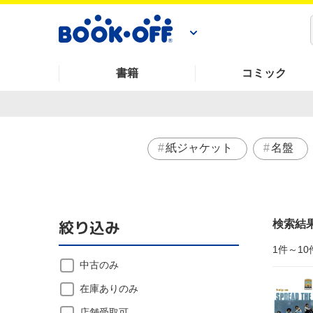
書籍
コミック
紙ジャケット
名盤
絞り込み
検索結
1件～10
中古のみ
在庫ありのみ
店舗受取可