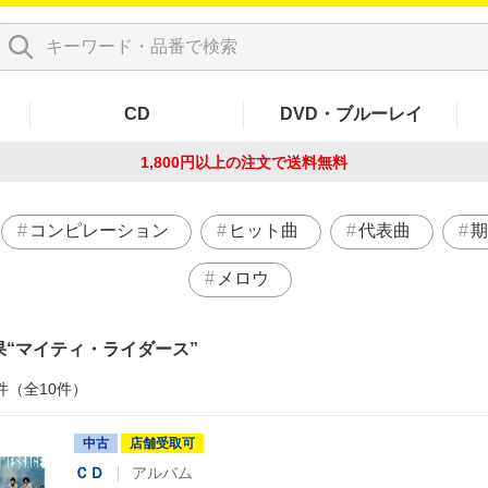
CD
DVD・ブルーレイ
1,800円以上の注文で
送料無料
コンピレーション
ヒット曲
代表曲
期
メロウ
果
マイティ・ライダース
件（全10件）
中古
店舗受取可
ＣＤ
アルバム