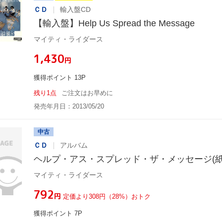
ＣＤ
輸入盤CD
【輸入盤】Help Us Spread the Message
マイティ・ライダース
¥1,430
円
獲得ポイント 13P
残り1点
ご注文はお早めに
発売年月日：2013/05/20
中古
ＣＤ
アルバム
ヘルプ・アス・スプレッド・ザ・メッセージ(紙
マイティ・ライダース
¥792
円
定価より308円（28%）おトク
獲得ポイント 7P