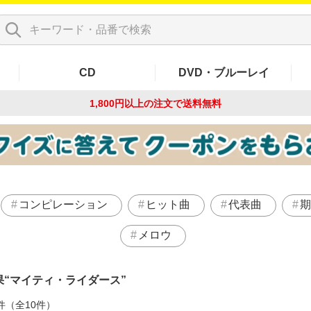
CD
DVD・ブルーレイ
1,800円以上の注文で
送料無料
コンピレーション
ヒット曲
代表曲
期
メロウ
果
マイティ・ライダース
件（全10件）