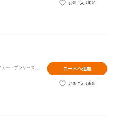
お気に入り追加
(オムニバス),ザ・ニュー・マスターサウンズ,レタス,ザ・ベイカー・ブラザーズ,Flow Dynamics,ブラウンアウト,ヘヴン・セント&エクスタシー,マイティ・ライダース
カートへ追加
お気に入り追加