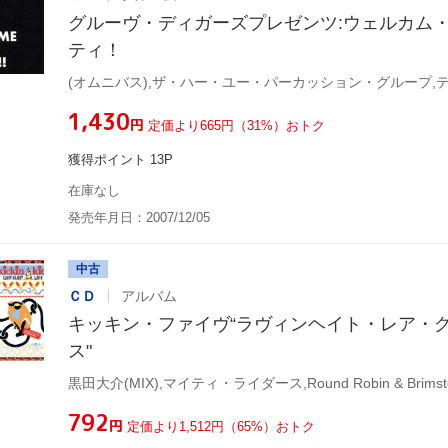
グルーヴ・ディガーズプレゼンツ:ウェルカム
ティ！
¥1,430
円
定価より665円（31%）おトク
獲得ポイント 13P
在庫なし
発売年月日：2007/12/05
中古
ＣＤ
アルバム
キッキン・ファイヴ“ラヴィンヘイト・レア・
ス"
¥792
円
定価より1,512円（65%）おトク