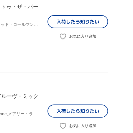
・トゥ・ザ・パー
入荷したら
知りたい
(オムニバス),ザ・ハー・ユー・パーカッション・グループ,テッド・コールマン・バンド,タッチ・オブ・クラス,メッセンジャーズ・インコーポレイテッド,マイティ・ライダース,ザ・サイドワインダーズ,ヘヴン・セント&エクスタシー
お気に入り追加
グルーヴ・ミック
入荷したら
知りたい
黒田大介(MIX),マイティ・ライダース,Round Robin & Brimstone,メアリー・ラヴ,ターナー・ブラザーズ,Sons & Daughters Of Lite,E.W.Wainwright & The African Roots Of Jazz,プーチョ&ザ・ラテン・ソウル・ブラザーズ
お気に入り追加