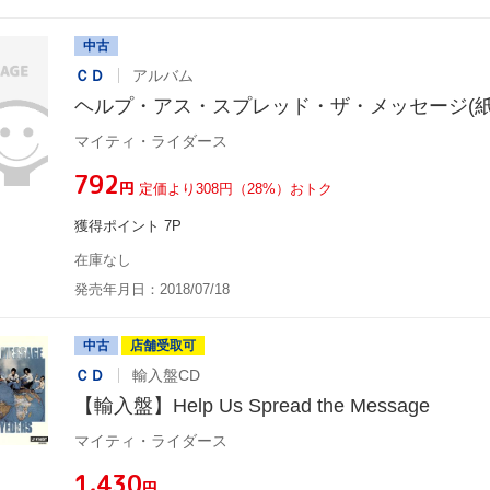
中古
ＣＤ
アルバム
ヘルプ・アス・スプレッド・ザ・メッセージ(紙
マイティ・ライダース
¥792
円
定価より308円（28%）おトク
獲得ポイント 7P
在庫なし
発売年月日：2018/07/18
中古
店舗受取可
ＣＤ
輸入盤CD
【輸入盤】Help Us Spread the Message
マイティ・ライダース
¥1,430
円