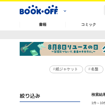
書籍
コミック
紙ジャケット
名盤
絞り込み
検索結
1件～10