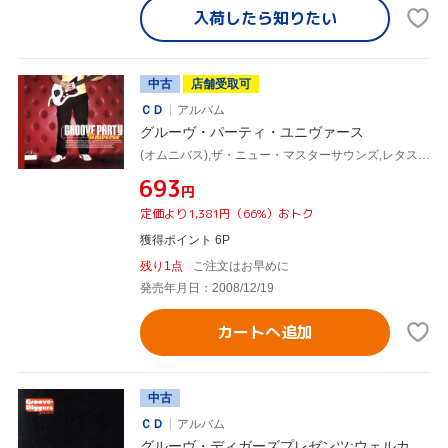
入荷したら
知りたい
中古
店舗受取可
ＣＤ
アルバム
グルーヴ・パーティ・ユニヴァース
(オムニバス),ザ・ニュー・マスターサウンズ,レタス,ザ・ベイカー・ブラザーズ,Flow Dynamics,ブラウンアウト,ヘヴン・セント&エクスタシー,マイティ・ライダース
¥693
円
定価より1,381円（66%）おトク
獲得ポイント 6P
残り1点
ご注文はお早めに
発売年月日：2008/12/19
カートへ追加
中古
ＣＤ
アルバム
グルーヴ・ディガーズプレゼンツ:ウェルカ