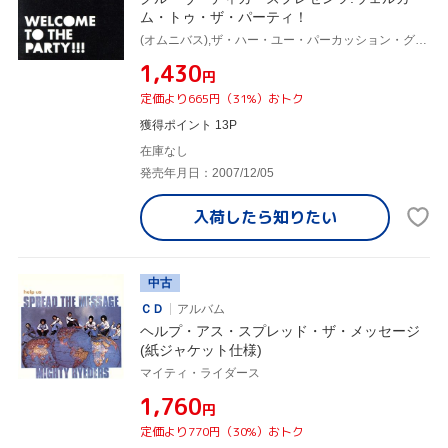
ム・トゥ・ザ・パーティ！
(オムニバス),ザ・ハー・ユー・パーカッション・グループ,テッド・コールマン・バンド,タッチ・オブ・クラス,メッセンジャーズ・インコーポレイテッド,マイティ・ライダース,ザ・サイドワインダーズ,ヘヴン・セント&エクスタシー
¥1,430
円
定価より665円（31%）おトク
獲得ポイント 13P
在庫なし
発売年月日：2007/12/05
入荷したら
知りたい
中古
ＣＤ
アルバム
ヘルプ・アス・スプレッド・ザ・メッセージ
(紙ジャケット仕様)
マイティ・ライダース
¥1,760
円
定価より770円（30%）おトク