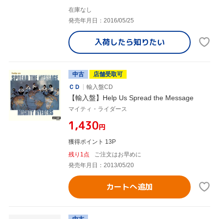
在庫なし
発売年月日：2016/05/25
入荷したら
知りたい
中古
店舗受取可
ＣＤ
輸入盤CD
【輸入盤】Help Us Spread the Message
マイティ・ライダース
¥1,430
円
獲得ポイント 13P
残り1点
ご注文はお早めに
発売年月日：2013/05/20
カートへ追加
中古