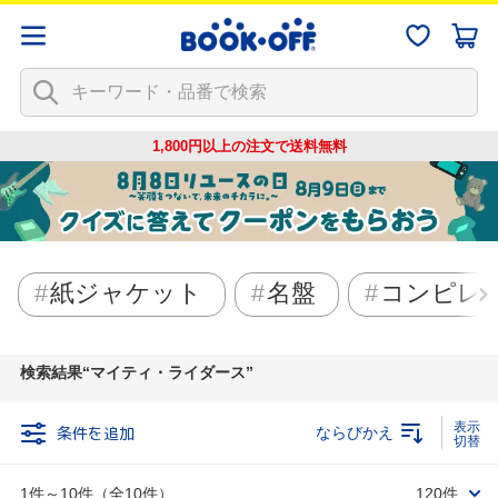
1,800円以上の注文で
送料無料
紙ジャケット
名盤
コンピレ
検索結果
マイティ・ライダース
条件を追加
ならびかえ
1件～10件（全10件）
120件