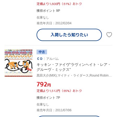
定価より1,608円（61%）おトク
獲得ポイント 9P
在庫なし
発売年月日：2012/02/04
入荷したら
知りたい
中古
ＣＤ
アルバム
キッキン・ファイヴ“ラヴィンヘイト・レア・
グルーヴ・ミックス"
黒田大介(MIX),マイティ・ライダース,Round Robin & Brimstone,メアリー・ラヴ,ターナー・ブラザーズ,Sons & Daughters Of Lite,E.W.Wainwright & The African Roots Of Jazz,プーチョ&ザ・ラテン・ソウル・ブラザーズ
¥792
円
定価より1,512円（65%）おトク
獲得ポイント 7P
在庫なし
発売年月日：2011/07/06