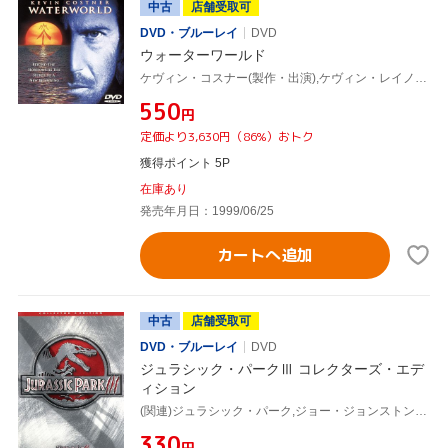
中古
店舗受取可
DVD・ブルーレイ
DVD
ウォーターワールド
ケヴィン・コスナー(製作・出演),ケヴィン・レイノルズ(監督),デニス・ホッパー,ジーン・トリプルホーン,ティナ・マジョリーノ,マイケル・ジェッター
¥550
円
定価より3,630円（86%）おトク
獲得ポイント 5P
在庫あり
発売年月日：1999/06/25
カートへ追加
中古
店舗受取可
DVD・ブルーレイ
DVD
ジュラシック・パークⅢ コレクターズ・エデ
ィション
(関連)ジュラシック・パーク,ジョー・ジョンストン(監督),サム・ニール,ウィリアム・H.メイシー,ティア・レオーニ,アレッサンドロ・ニヴォラ,トレヴァー・モーガン,マイケル・ジェッター,スティーヴン・スピルバーグ(製作総指揮)
¥330
円