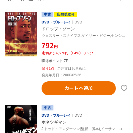
中古
店舗受取可
DVD・ブルーレイ
DVD
ドロップ・ゾーン
ウェズリー・スナイプス,ゲイリー・ビジー,ヤンシー・バトラー,マイケル・ジェッター,ジョン・バダム(監督、製作総指揮),ハンス・ジマー(音楽)
¥792
円
定価より4,378円（84%）おトク
獲得ポイント 7P
残り1点
ご注文はお早めに
発売年月日：2000/05/26
カートへ追加
中古
DVD・ブルーレイ
DVD
ホネツギマン
J.トッド・アンダーソン(監督、脚本),イーサン・コーエン(共同脚本),エドワード・ビラス(音楽),マイケル・ラパポート,レイチェル・リー・クック,マイケル・ジェッター,ジョン・キャロル・リンチ