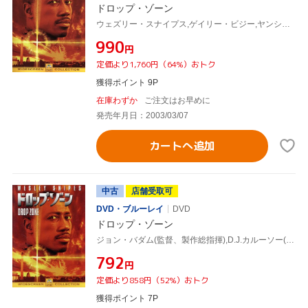
ドロップ・ゾーン
ウェズリー・スナイプス,ゲイリー・ビジー,ヤンシー・バトラー,マイケル・ジェッター,ジョン・バダム(製作総指揮),ピーター・バルソッキーニ,ジョン・ビショップ,ハンス・ジマー
¥990
円
定価より1,760円（64%）おトク
獲得ポイント 9P
在庫わずか
ご注文はお早めに
発売年月日：2003/03/07
カートへ追加
中古
店舗受取可
DVD・ブルーレイ
DVD
ドロップ・ゾーン
ジョン・バダム(監督、製作総指揮),D.J.カルーソー(製作),ピーター・バルソッキーニ(脚本),ハンス・ジマー(音楽),ウェズリー・スナイプス,ゲイリー・ビジー,ヤンシー・バトラー,マイケル・ジェッター
¥792
円
定価より858円（52%）おトク
獲得ポイント 7P