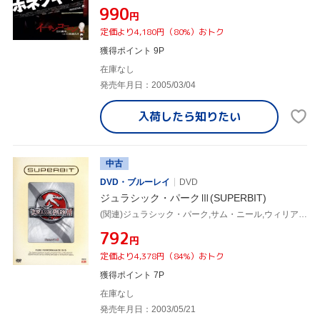
¥990
円
定価より4,180円（80%）おトク
獲得ポイント 9P
在庫なし
発売年月日：2005/03/04
入荷したら
知りたい
中古
DVD・ブルーレイ
DVD
ジュラシック・パークⅢ(SUPERBIT)
(関連)ジュラシック・パーク,サム・ニール,ウィリアム・H.メイシー,ティア・レオーニ,アレッサンドロ・ニヴォラ,トレヴァー・モーガン,マイケル・ジェッター,ジョー・ジョンストン,スティーヴン・スピルバーグ(製作総指揮)
¥792
円
定価より4,378円（84%）おトク
獲得ポイント 7P
在庫なし
発売年月日：2003/05/21