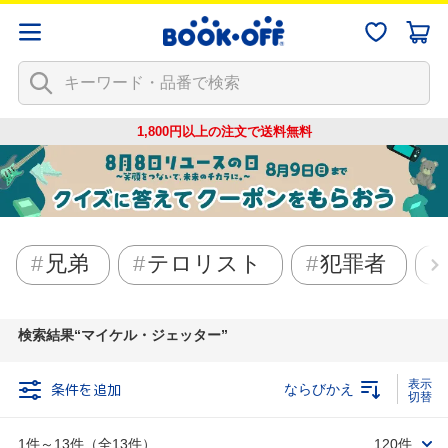
1,800円以上の注文で
送料無料
兄弟
テロリスト
犯罪者
検索結果
マイケル・ジェッター
条件を追加
ならびかえ
1件～13件（全13件）
120件