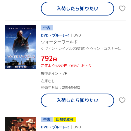
入荷したら
知りたい
中古
DVD・ブルーレイ
DVD
ウォーターワールド
ケヴィン・レイノルズ(監督),ケヴィン・コスナー(出演、制作),デニス・ホッパー,ジーン・トリプルホーン,ティナ・マジョリーノ,マイケル・ジェッター
¥792
円
定価より1,397円（63%）おトク
獲得ポイント 7P
在庫なし
発売年月日：2004/04/02
入荷したら
知りたい
中古
店舗受取可
DVD・ブルーレイ
DVD