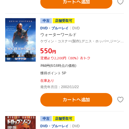
カートへ追加
中古
店舗受取可
DVD・ブルーレイ
DVD
ウォーターワールド
ケヴィン・コスナー(製作),デニス・ホッパー,ジーン・トリプルホーン,ティナ・マジョリーノ,マイケル・ジェッター,ケヴィン・レイノルズ
¥550
円
定価より2,200円（80%）おトク
792
円
(6/16時点の価格)
獲得ポイント 5P
在庫あり
発売年月日：2002/11/22
カートへ追加
中古
店舗受取可
DVD・ブルーレイ
DVD