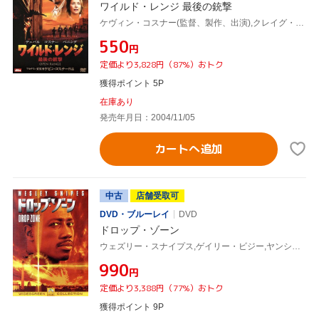
ワイルド・レンジ 最後の銃撃
ケヴィン・コスナー(監督、製作、出演),クレイグ・ストーパー(製作総指揮、脚本),マイケル・ケイメン(音楽),ロバート・デュヴァル,アネット・ベニング,マイケル・ガンボン,マイケル・ジェッター
¥550
円
定価より3,828円（87%）おトク
獲得ポイント 5P
在庫あり
発売年月日：2004/11/05
カートへ追加
中古
店舗受取可
DVD・ブルーレイ
DVD
ドロップ・ゾーン
ウェズリー・スナイプス,ゲイリー・ビジー,ヤンシー・バトラー,マイケル・ジェッター,ジョン・バダム(監督、製作総指揮),ハンス・ジマー(音楽)
¥990
円
定価より3,388円（77%）おトク
獲得ポイント 9P