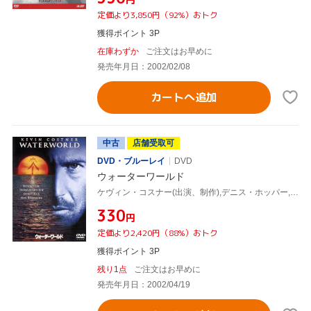
定価より3,850円（92%）おトク
獲得ポイント 3P
在庫わずか
ご注文はお早めに
発売年月日：2002/02/08
カートへ追加
中古
店舗受取可
DVD・ブルーレイ
DVD
ウォーターワールド
ケヴィン・コスナー(出演、制作),デニス・ホッパー,ジーン・トリプルホーン,ティナ・マジョリーノ,マイケル・ジェッター,ケヴィン・レイノルズ(監督)
¥330
円
定価より2,420円（88%）おトク
獲得ポイント 3P
残り1点
ご注文はお早めに
発売年月日：2002/04/19