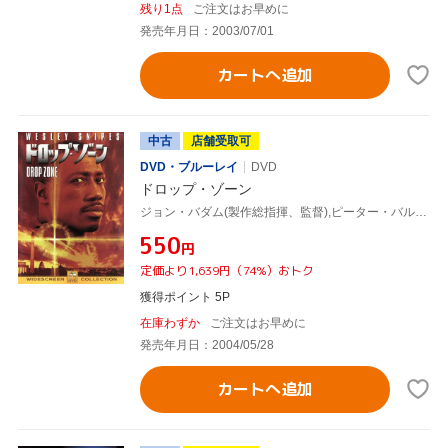
残り1点
ご注文はお早めに
発売年月日：2003/07/01
カートへ追加
中古
店舗受取可
DVD・ブルーレイ
DVD
ドロップ・ゾーン
ジョン・バダム(製作総指揮、監督),ピーター・バルソッキーニ(脚本),ジョン・ビショップ(脚本),ハンス・ジマー(音楽),ウェズリー・スナイプス,ゲイリー・ビジー,ヤンシー・バトラー,マイケル・ジェッター
¥550
円
定価より1,639円（74%）おトク
獲得ポイント 5P
在庫わずか
ご注文はお早めに
発売年月日：2004/05/28
カートへ追加