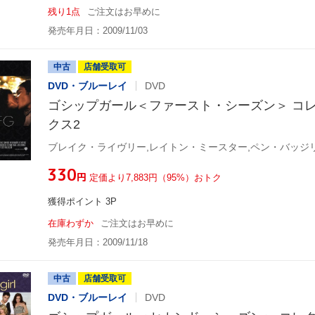
残り1点
ご注文はお早めに
発売年月日：2009/11/03
中古
店舗受取可
DVD・ブルーレイ
DVD
ゴシップガール＜ファースト・シーズン＞ コ
クス2
¥330
円
定価より7,883円（95%）おトク
獲得ポイント 3P
在庫わずか
ご注文はお早めに
発売年月日：2009/11/18
中古
店舗受取可
DVD・ブルーレイ
DVD