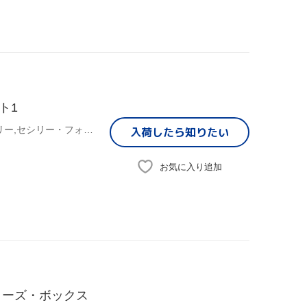
ト1
ブレイク・ライヴリー,レイトン・ミースター,ペン・バッジリー,セシリー・フォン・ジーゲザー(原作)
入荷したら
知りたい
お気に入り追加
ターズ・ボックス