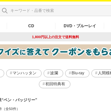
CD
DVD・ブルーレイ
1,800円以上の注文で
送料無料
マンハッタン
波瀾
Blu-ray
人間模
初回特典有
果
ペン・バッジリー
件（全50件）