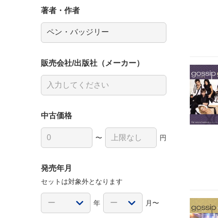
著者・作者
販売会社/出版社（メーカー）
中古価格
〜
円
発売年月
セットは対象外となります
年
月〜