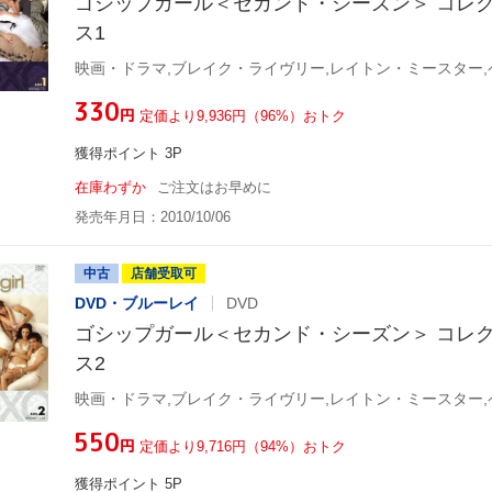
ゴシップガール＜セカンド・シーズン＞ コレ
ス1
¥330
円
定価より9,936円（96%）おトク
獲得ポイント 3P
在庫わずか
ご注文はお早めに
発売年月日：2010/10/06
中古
店舗受取可
DVD・ブルーレイ
DVD
ゴシップガール＜セカンド・シーズン＞ コレ
ス2
¥550
円
定価より9,716円（94%）おトク
獲得ポイント 5P