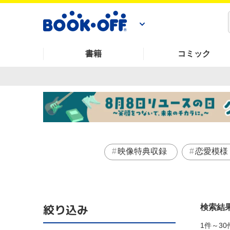
書籍
コミック
映像特典収録
恋愛模様
絞り込み
検索結
1件～30