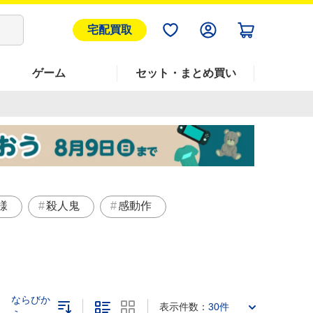
宅配買取
ゲーム
セット・まとめ買い
様
殺人鬼
感動作
ならびか
表示件数：
30件