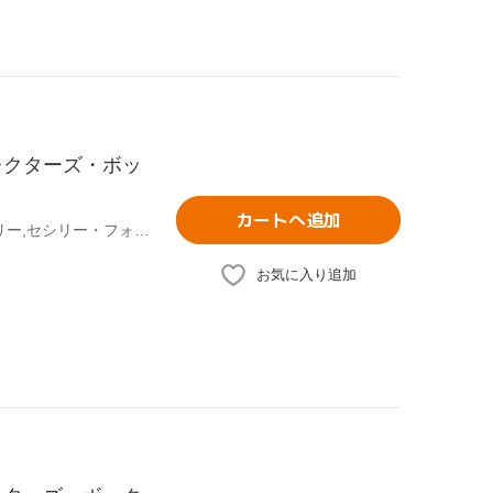
レクターズ・ボッ
カートへ追加
ブレイク・ライヴリー,レイトン・ミースター,ペン・バッジリー,セシリー・フォン・ジーゲザー(原作)
お気に入り追加