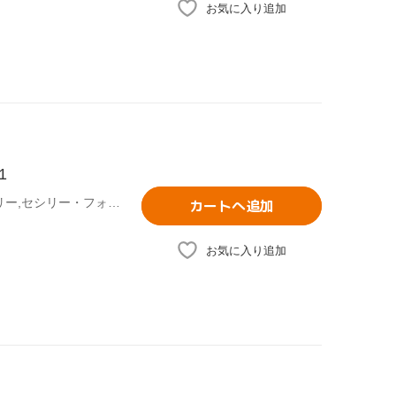
お気に入り追加
1
ブレイク・ライヴリー,レイトン・ミースター,ペン・バッジリー,セシリー・フォン・ジーゲザー(原作)
カートへ追加
お気に入り追加