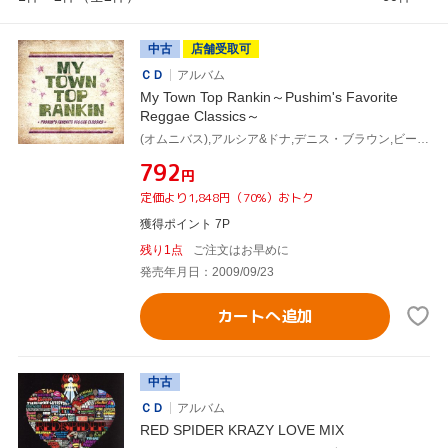
中古
店舗受取可
ＣＤ
アルバム
My Town Top Rankin～Pushim's Favorite
Reggae Classics～
(オムニバス),アルシア&ドナ,デニス・ブラウン,ビーニ・マン,ベレス・ハモンド,ブジュ・バントン&ウェイン・ワンダー,トーラス・ライリー,モーガン・ヘリテッジ
¥792
円
定価より1,848円（70%）おトク
獲得ポイント 7P
残り1点
ご注文はお早めに
発売年月日：2009/09/23
カートへ追加
中古
ＣＤ
アルバム
RED SPIDER KRAZY LOVE MIX