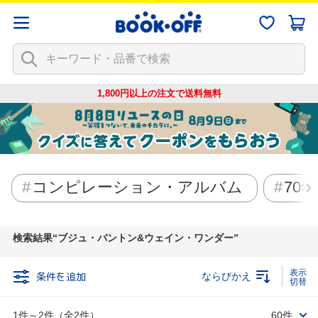
1,800円以上の注文で
送料無料
コンピレーション・アルバム
70
検索結果
ブジュ・バントン&ウェイン・ワンダー
条件を追加
ならびかえ
1件～2件（全2件）
60件